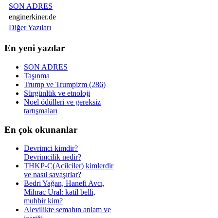
SON ADRES
enginerkiner.de
Diğer Yazıları
En yeni yazılar
SON ADRES
Taşınma
Trump ve Trumpizm (286)
Sürgünlük ve etnoloji
Noel ödülleri ve gereksiz
tartışmaları
En çok okunanlar
Devrimci kimdir?
Devrimcilik nedir?
THKP-C(Acilciler) kimlerdir
ve nasıl savaşırlar?
Bedri Yağan, Hanefi Avcı,
Mihrac Ural: katil belli,
muhbir kim?
Alevilikte semahın anlam ve