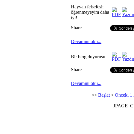
Hayvan felsefesi;
öğrenmeyeyim daha
iyi!
Share
Devamını oku...
Bir blog duyurusu
Share
Devamını oku...
<<
Başlat
<
Önceki
1
JPAGE_