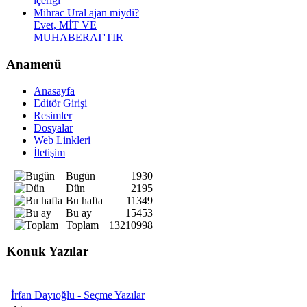
içeriği
Mihrac Ural ajan miydi?
Evet, MİT VE
MUHABERAT'TIR
Anamenü
Anasayfa
Editör Girişi
Resimler
Dosyalar
Web Linkleri
İletişim
Bugün
1930
Dün
2195
Bu hafta
11349
Bu ay
15453
Toplam
13210998
Konuk Yazılar
İrfan Dayıoğlu - Seçme Yazılar