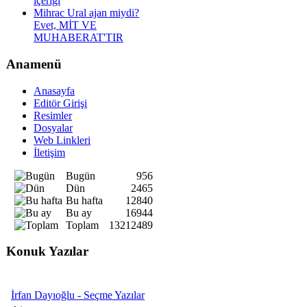
içeriği
Mihrac Ural ajan miydi?
Evet, MİT VE
MUHABERAT'TIR
Anamenü
Anasayfa
Editör Girişi
Resimler
Dosyalar
Web Linkleri
İletişim
Bugün
956
Dün
2465
Bu hafta
12840
Bu ay
16944
Toplam
13212489
Konuk Yazılar
İrfan Dayıoğlu - Seçme Yazılar