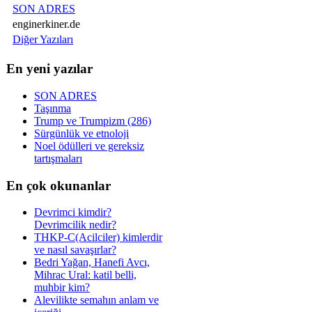
SON ADRES
enginerkiner.de
Diğer Yazıları
En yeni yazılar
SON ADRES
Taşınma
Trump ve Trumpizm (286)
Sürgünlük ve etnoloji
Noel ödülleri ve gereksiz
tartışmaları
En çok okunanlar
Devrimci kimdir?
Devrimcilik nedir?
THKP-C(Acilciler) kimlerdir
ve nasıl savaşırlar?
Bedri Yağan, Hanefi Avcı,
Mihrac Ural: katil belli,
muhbir kim?
Alevilikte semahın anlam ve