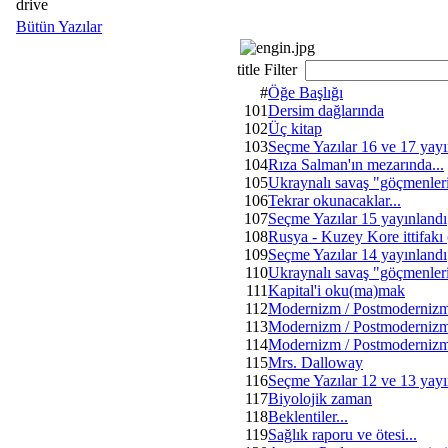
drive
Bütün Yazılar
title Filter
#
Öğe Başlığı
101
Dersim dağlarında
102
Üç kitap
103
Seçme Yazılar 16 ve 17 yayı
104
Rıza Salman'ın mezarında...
105
Ukraynalı savaş "göçmenler
106
Tekrar okunacaklar...
107
Seçme Yazılar 15 yayınlandı
108
Rusya - Kuzey Kore ittifakı
109
Seçme Yazılar 14 yayınlandı
110
Ukraynalı savaş "göçmenler
111
Kapital'i oku(ma)mak
112
Modernizm / Postmodernizm
113
Modernizm / Postmodernizm
114
Modernizm / Postmodernizm
115
Mrs. Dalloway
116
Seçme Yazılar 12 ve 13 yayı
117
Biyolojik zaman
118
Beklentiler...
119
Sağlık raporu ve ötesi...