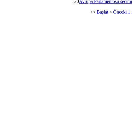
120
Avrupa Parlamentosu seçimi 
<<
Başlat
<
Önceki
1