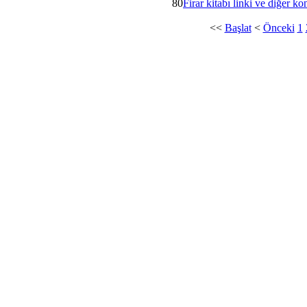
80
Firar kitabı linki ve diğer ko
<<
Başlat
<
Önceki
1