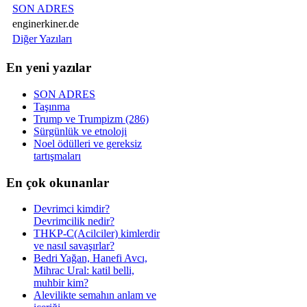
SON ADRES
enginerkiner.de
Diğer Yazıları
En yeni yazılar
SON ADRES
Taşınma
Trump ve Trumpizm (286)
Sürgünlük ve etnoloji
Noel ödülleri ve gereksiz
tartışmaları
En çok okunanlar
Devrimci kimdir?
Devrimcilik nedir?
THKP-C(Acilciler) kimlerdir
ve nasıl savaşırlar?
Bedri Yağan, Hanefi Avcı,
Mihrac Ural: katil belli,
muhbir kim?
Alevilikte semahın anlam ve