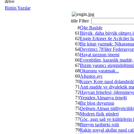
drive
Bütün Yazılar
title Filter
#
Öğe Başlığı
61
Büyük, daha büyük olmayı i
62
Engin Erkiner ile Acilciler h
63
Bir kitap yazmak: Nikaragu
64
Devrimci 78'liler Federasyo
65
Hayat tarzının önemi
66
Evrenbilim, karanlık madde,
67
Bizim yaratıcı sürgünlüğüm
68
Okurunu yaratmak...
69
Ağustos ayı
70
Kuzey Kore nasıl dolandırıl
71
Anti madde ve diyalektik ma
72
Hayvan felsefesi; öğrenmeye
73
Yeniden Almanya örneği
74
Bir blog duyurusu
75
Değişen Alman milliyetçiliği
76
Modern fizik günleri
77
Göç, aşırı sağ ve kültürlerin
78
Bireyin tarihteki rolü
79
Rakip sosyal akıllar nasıl çal