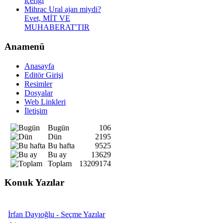
içeriği
Mihrac Ural ajan miydi?
Evet, MİT VE
MUHABERAT'TIR
Anamenü
Anasayfa
Editör Girişi
Resimler
Dosyalar
Web Linkleri
İletişim
Bugün
106
Dün
2195
Bu hafta
9525
Bu ay
13629
Toplam
13209174
Konuk Yazılar
İrfan Dayıoğlu - Seçme Yazılar