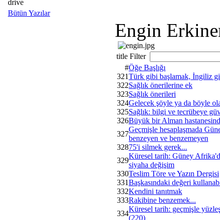
drive
Bütün Yazılar
Engin Erkine
title Filter
#
Öğe Başlığı
321
Türk gibi başlamak, İngiliz g
322
Sağlık önerilerine ek
323
Sağlık önerileri
324
Gelecek şöyle ya da böyle ola
325
Sağlık: bilgi ve tecrübeye g
326
Büyük bir Alman hastanesind
Geçmişle hesaplaşmada Güney
327
benzeyen ve benzemeyen
328
75'i silmek gerek...
Küresel tarih: Güney Afrika'
329
siyaha değişim
330
Teslim Töre ve Yazın Dergisi
331
Başkasındaki değeri kullanab
332
Kendini tanıtmak
333
Rakibine benzemek...
Küresel tarih: geçmişle yüzl
334
(220)