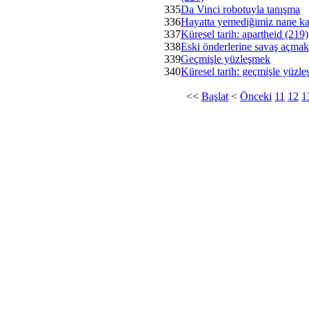
335
Da Vinci robotuyla tanışma
336
Hayatta yemediğimiz nane ka
337
Küresel tarih: apartheid (219)
338
Eski önderlerine savaş açmak
339
Geçmişle yüzleşmek
340
Küresel tarih: geçmişle yüzl
<<
Başlat
<
Önceki
11
12
1