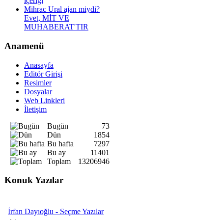
içeriği
Mihrac Ural ajan miydi?
Evet, MİT VE
MUHABERAT'TIR
Anamenü
Anasayfa
Editör Girişi
Resimler
Dosyalar
Web Linkleri
İletişim
Bugün
73
Dün
1854
Bu hafta
7297
Bu ay
11401
Toplam
13206946
Konuk Yazılar
İrfan Dayıoğlu - Seçme Yazılar