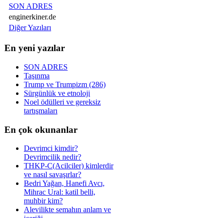
SON ADRES
enginerkiner.de
Diğer Yazıları
En yeni yazılar
SON ADRES
Taşınma
Trump ve Trumpizm (286)
Sürgünlük ve etnoloji
Noel ödülleri ve gereksiz
tartışmaları
En çok okunanlar
Devrimci kimdir?
Devrimcilik nedir?
THKP-C(Acilciler) kimlerdir
ve nasıl savaşırlar?
Bedri Yağan, Hanefi Avcı,
Mihrac Ural: katil belli,
muhbir kim?
Alevilikte semahın anlam ve