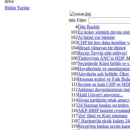
drive
Bütün Yazılar
title Filter
#
Öğe Başlığı
101
En kolay sömürü duygu sö
102
Al birini vur ötekine
103
CHP bir kez daha kendine ya
104
Mesajı olmayan bir dipnot
105
Recep Tayyip gitti gidiyor!
106
Türkiye'nin ANC'si HDP, Man
107
Seçimlerde Kürd birliği ve ç
108
Hayallerimiz ve umutlarımız
109
Alevilerin safı bellidir, Öker
110
Horasan tezleri ve Faik Bulu
111
Seçime az kala CHP ve HDP
112
Aklımızı duygularımızın önü
113
Halil Güven'i anıyoruz...
114
Siyasi partilerin ortak amacı;
115
24 Haziran baskın seçimleri
116
AKP-MHP faşizmi cezalandır
117
'Zer' filmi ve Kürt sineması
118
7 Haziran'da eksik kalanı 2
119
Recep'ten baskın seçim kara