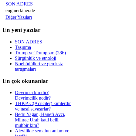
SON ADRES
enginerkiner.de
Diğer Yazıları
En yeni yazılar
SON ADRES
Taşınma
Trump ve Trumpizm (286)
Sürgünlük ve etnoloji
Noel ödülleri ve gereksiz
tartışmaları
En çok okunanlar
Devrimci kimdir?
Devrimcilik nedir?
THKP-C(Acilciler) kimlerdir
ve nasıl savaşırlar?
Bedri Yağan, Hanefi Avcı,
Mihrac Ural: katil belli,
muhbir kim?
Alevilikte semahın anlam ve