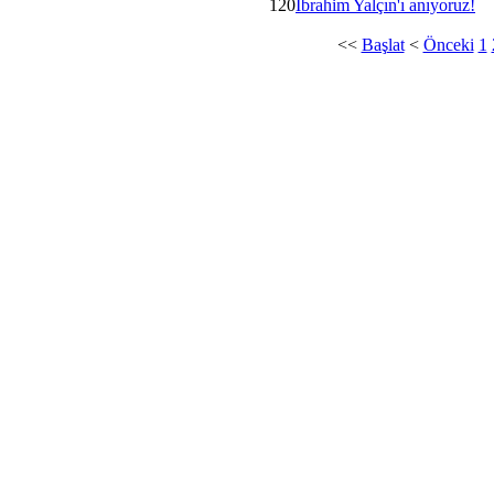
120
İbrahim Yalçın'ı anıyoruz!
<<
Başlat
<
Önceki
1