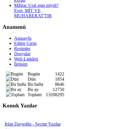
içeriği
Mihrac Ural ajan miydi?
Evet, MİT VE
MUHABERAT'TIR
Anamenü
Anasayfa
Editör Girişi
Resimler
Dosyalar
Web Linkleri
İletişim
Bugün
1422
Dün
1854
Bu hafta
8646
Bu ay
12750
Toplam
13208295
Konuk Yazılar
İrfan Dayıoğlu - Seçme Yazılar