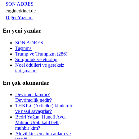
SON ADRES
enginerkiner.de
Diğer Yazıları
En yeni yazılar
SON ADRES
Taşınma
Trump ve Trumpizm (286)
Sürgünlük ve etnoloji
Noel ödülleri ve gereksiz
tartışmaları
En çok okunanlar
Devrimci kimdir?
Devrimcilik nedir?
THKP-C(Acilciler) kimlerdir
ve nasıl savaşırlar?
Bedri Yağan, Hanefi Avcı,
Mihrac Ural: katil belli,
muhbir kim?
Alevilikte semahın anlam ve