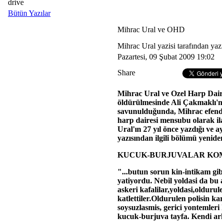
drive
Bütün Yazılar
Mihrac Ural ve OHD
Mihrac Ural yazisi tarafından yaz
Pazartesi, 09 Şubat 2009 19:02
Share
Mihrac Ural ve Ozel Harp Daire
öldürülmesinde Ali Çakmaklı'n
savunulduğunda, Mihrac efendi 
harp dairesi mensubu olarak il
Ural'ın 27 yıl önce yazdığı ve
yazısından ilgili bölümü yenide
KUCUK-BURJUVALAR KO
"...butun sorun kin-intikam gib
yatiyordu. Nebil yoldasi da bu a
askeri kafalilar,yoldasi,oldurul
katlettiler.Oldurulen polisin ka
soysuzlasmis, gerici yontemleri
kucuk-burjuva tayfa. Kendi ar