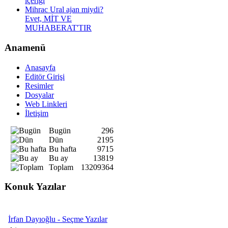
içeriği
Mihrac Ural ajan miydi?
Evet, MİT VE
MUHABERAT'TIR
Anamenü
Anasayfa
Editör Girişi
Resimler
Dosyalar
Web Linkleri
İletişim
Bugün
296
Dün
2195
Bu hafta
9715
Bu ay
13819
Toplam
13209364
Konuk Yazılar
İrfan Dayıoğlu - Seçme Yazılar