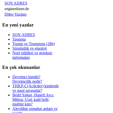
SON ADRES
enginerkiner.de
Diğer Yazıları
En yeni yazılar
SON ADRES
Taşınma
Trump ve Trumpizm (286)
Sürgünlük ve etnoloji
Noel ödülleri ve gereksiz
tartışmaları
En çok okunanlar
Devrimci kimdir?
Devrimcilik nedir?
THKP-C(Acilciler) kimlerdir
ve nasıl savaşırlar?
Bedri Yağan, Hanefi Avcı,
Mihrac Ural: katil belli,
muhbir kim?
Alevilikte semahın anlam ve