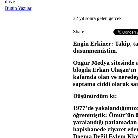
drive
Bütün Yazılar
32 yil sonra gelen gercek
Share
Engin Erkiner: Takip, ta
dusunmemistim.
Özgür Medya sitesinde a
blogda Erkan Ulaşan’ın 
kafamda olan ve neredey
saptama ciddi olarak sar
Düşünürdüm ki:
1977’de yakalandığımızda
öğrenmiştik: Ömür’ün 
yaralandığı patlamadan 
hapishanede ziyaret ed
Dogma Değil Eylem Klav