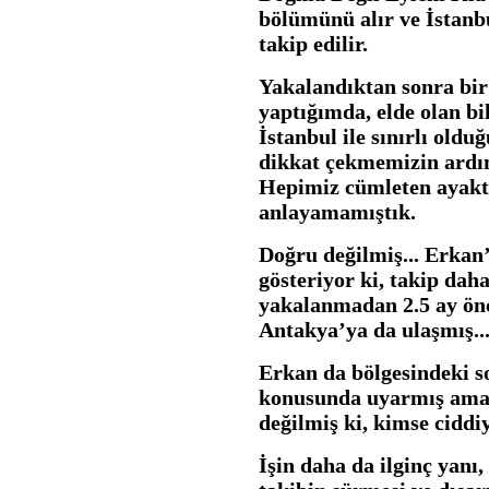
bölümünü alır ve İstanbu
takip edilir.
Yakalandıktan sonra bi
yaptığımda, elde olan bil
İstanbul ile sınırlı old
dikkat çekmemizin ardı
Hepimiz cümleten ayakt
anlayamamıştık.
Doğru değilmiş... Erkan’
gösteriyor ki, takip dah
yakalanmadan 2.5 ay önc
Antakya’ya da ulaşmış..
Erkan da bölgesindeki s
konusunda uyarmış ama 
değilmiş ki, kimse cidd
İşin daha da ilginç yanı