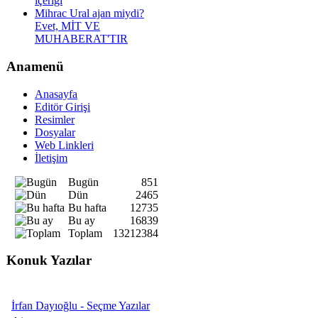
içeriği
Mihrac Ural ajan miydi?
Evet, MİT VE
MUHABERAT'TIR
Anamenü
Anasayfa
Editör Girişi
Resimler
Dosyalar
Web Linkleri
İletişim
Bugün
851
Dün
2465
Bu hafta
12735
Bu ay
16839
Toplam
13212384
Konuk Yazılar
İrfan Dayıoğlu - Seçme Yazılar