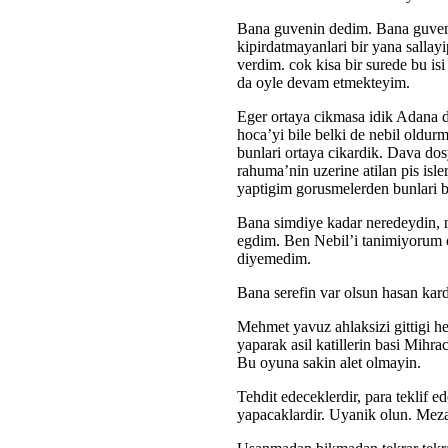
Bana guvenin dedim. Bana guvend
kipirdatmayanlari bir yana sallayi
verdim. cok kisa bir surede bu is
da oyle devam etmekteyim.
Eger ortaya cikmasa idik Adana da 
hoca’yi bile belki de nebil oldur
bunlari ortaya cikardik. Dava do
rahuma’nin uzerine atilan pis isle
yaptigim gorusmelerden bunlari b
Bana simdiye kadar neredeydin, 
egdim. Ben Nebil’i tanimiyorum o
diyemedim.
Bana serefin var olsun hasan ka
Mehmet yavuz ahlaksizi gittigi her
yaparak asil katillerin basi Mihra
Bu oyuna sakin alet olmayin.
Tehdit edeceklerdir, para teklif ed
yapacaklardir. Uyanik olun. Mezar