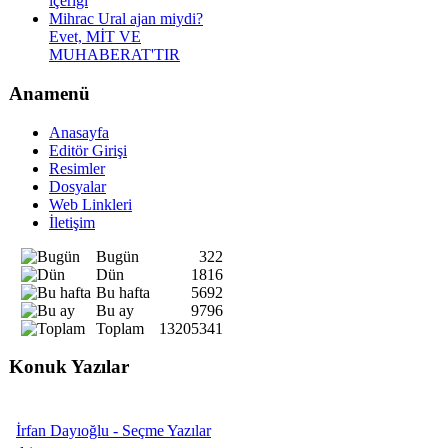
içeriği
Mihrac Ural ajan miydi?
Evet, MİT VE
MUHABERAT'TIR
Anamenü
Anasayfa
Editör Girişi
Resimler
Dosyalar
Web Linkleri
İletişim
Bugün
322
Dün
1816
Bu hafta
5692
Bu ay
9796
Toplam
13205341
Konuk Yazılar
İrfan Dayıoğlu - Seçme Yazılar