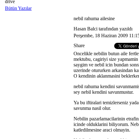
drive
Bütün Yazılar
nebil rahuma ailesine
Hasan Balci tarafından yazıldı
Perşembe, 18 Haziran 2009 11:1
Share
Oncelikle nebilin butun aile fert
mektubu, cagiriyi size yapmamin 
saygim ve nebil icin bundan sonra
uzerinde otururken arkasindan kafa
O kendinin aklanmasini beklerke
nebil rahuma kendini savunmamist
sey nebil kendini savunmustur.
Ya bu iftiralari temizlerseniz yad
savunma nasil olur.
Nebilin pazarlamacilarinin etrafi
icinde olduklarini biliyorum. Nebi
katledilmesine araci olmayin.