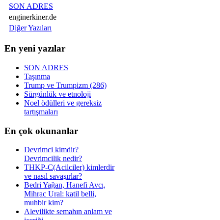
SON ADRES
enginerkiner.de
Diğer Yazıları
En yeni yazılar
SON ADRES
Taşınma
Trump ve Trumpizm (286)
Sürgünlük ve etnoloji
Noel ödülleri ve gereksiz
tartışmaları
En çok okunanlar
Devrimci kimdir?
Devrimcilik nedir?
THKP-C(Acilciler) kimlerdir
ve nasıl savaşırlar?
Bedri Yağan, Hanefi Avcı,
Mihrac Ural: katil belli,
muhbir kim?
Alevilikte semahın anlam ve