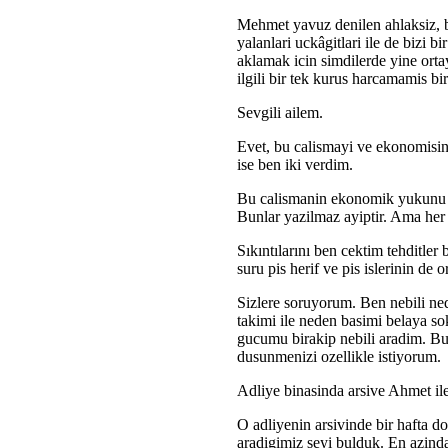
Mehmet yavuz denilen ahlaksiz, b
yalanlari uckâgitlari ile de bizi bir
aklamak icin simdilerde yine orta
ilgili bir tek kurus harcamamis bi
Sevgili ailem.
Evet, bu calismayi ve ekonomisin
ise ben iki verdim.
Bu calismanin ekonomik yukunu de
Bunlar yazilmaz ayiptir. Ama her s
Sıkıntılarını ben cektim tehditler
suru pis herif ve pis islerinin de
Sizlere soruyorum. Ben nebili ne
takimi ile neden basimi belaya s
gucumu birakip nebili aradim. Bu
dusunmenizi ozellikle istiyorum.
Adliye binasinda arsive Ahmet ile
O adliyenin arsivinde bir hafta do
aradigimiz seyi bulduk. En azind