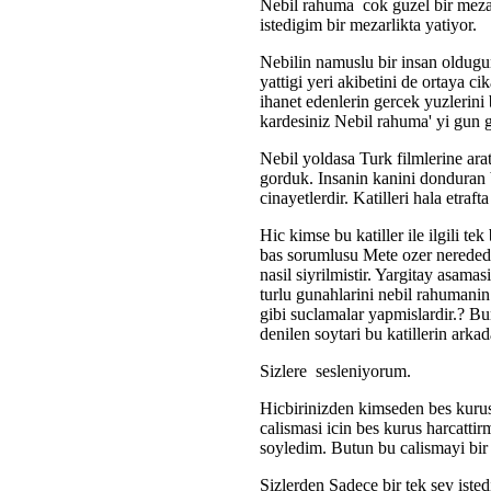
Nebil rahuma cok guzel bir mezar
istedigim bir mezarlikta yatiyor.
Nebilin namuslu bir insan oldugun
yattigi yeri akibetini de ortaya c
ihanet edenlerin gercek yuzlerini 
kardesiniz Nebil rahuma' yi gun g
Nebil yoldasa Turk filmlerine ar
gorduk. Insanin kanini donduran b
cinayetlerdir. Katilleri hala etraf
Hic kimse bu katiller ile ilgili tek
bas sorumlusu Mete ozer nerede
nasil siyrilmistir. Yargitay asama
turlu gunahlarini nebil rahumanin
gibi suclamalar yapmislardir.? B
denilen soytari bu katillerin arka
Sizlere sesleniyorum.
Hicbirinizden kimseden bes kurus
calismasi icin bes kurus harcatti
soyledim. Butun bu calismayi bir
Sizlerden Sadece bir tek sey iste