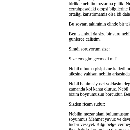
birlikte nebilin mezarina gittik.
cerrahpasadaki otopsi bilgilerine 
ortaligi karistirmamis olsa idi dah
Bu soytari takiminin elinde bir te
Ben istanbul da size bir suru nebi
gunlerce calistim.
Simdi soruyorum size:
Size emegim gecmedi mi?
Nebil rahuma pisipisine katledilmi
ailesine yakisan nebilin arkasinda
Nebil benim siyaset yoldasim degi
zamanda kol kanat oluruz. Nebil 
bizim boynumuzun borcudur. Be
Sizden ricam sudur:
Nebilin mezar alani bulunmustur
soyunmus Mehmet yavuz ve devrimci
hicbir vesayet. Bilgi belge verme
iken haksiz konumlara dusurecekt