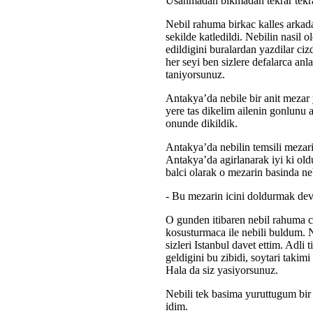
Usanmadan bikmadan tekrar tekr
Nebil rahuma birkac kalles arkadas
sekilde katledildi. Nebilin nasil 
edildigini buralardan yazdilar ci
her seyi ben sizlere defalarca anla
taniyorsunuz.
Antakya’da nebile bir anit mezar
yere tas dikelim ailenin gonlunu a
onunde dikildik.
Antakya’da nebilin temsili mezari
Antakya’da agirlanarak iyi ki old
balci olarak o mezarin basinda ne
- Bu mezarin icini doldurmak devr
O gunden itibaren nebil rahuma ca
kosusturmaca ile nebili buldum. N
sizleri Istanbul davet ettim. Adli t
geldigini bu zibidi, soytari takimi
Hala da siz yasiyorsunuz.
Nebili tek basima yuruttugum bir 
idim.