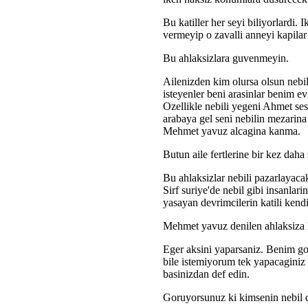
Bu katiller her seyi biliyorlardi. 
vermeyip o zavalli anneyi kapilar
Bu ahlaksizlara guvenmeyin.
Ailenizden kim olursa olsun nebi
isteyenler beni arasinlar benim e
Ozellikle nebili yegeni Ahmet se
arabaya gel seni nebilin mezarin
Mehmet yavuz alcagina kanma.
Butun aile fertlerine bir kez daha
Bu ahlaksizlar nebili pazarlayacak
Sirf suriye'de nebil gibi insanlari
yasayan devrimcilerin katili kendi
Mehmet yavuz denilen ahlaksiza h
Eger aksini yaparsaniz. Benim go
bile istemiyorum tek yapacaginiz 
basinizdan def edin.
Goruyorsunuz ki kimsenin nebil d