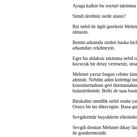
Ayaga kalkin bu soytari takimina s
Simdi derdiniz nedir ulann?
Biz nebil ile ilgili gerekeni Meh
olmasin.
Benim arkamda sizden baska hicbi
arkamdan cekilmeyin.
Eger bu ahlaksiz takimina nebil 
kucucuk bir detay verirseniz, ins
Mehmet yavuz bugun cebine kim 
almistir. Nebilin adini kirlettigi 
konusturmaktan geri durmamaktad
bulastirilmistir. Belki de taaa basi
Birakalim simdilik nebil orada ya
Oraya bir tas dikecegim. Bana 
Sevgilerimle buyuklerin ellerinde
Sevgili dostum Mehmet dikay’dan 
ile gondermesidir.