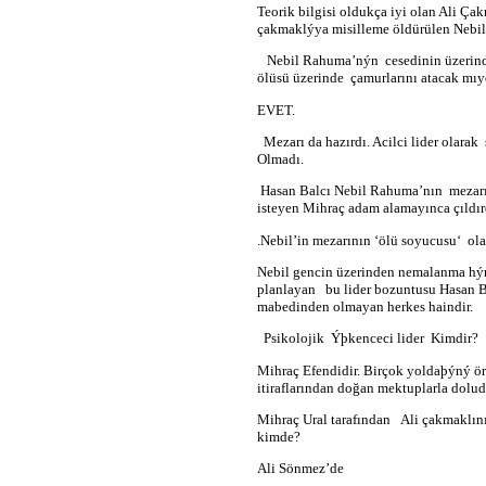
Teorik bilgisi oldukça iyi olan Ali Ça
çakmaklýya misilleme öldürülen Neb
Nebil Rahuma’nýn
cesedinin üzeri
ölüsü üzerinde
çamurlarını atacak mıy
EVET.
Mezarı da hazırdı. Acilci lider olarak
Olmadı.
Hasan Balcı Nebil Rahuma’nın
mezar
isteyen Mihraç adam alamayınca çıldı
.Nebil’in mezarının ‘ölü soyucusu‘
ola
Nebil gencin üzerinden nemalanma hýr
planlayan
bu lider bozuntusu Hasan B
mabedinden olmayan herkes haindir.
Psikolojik
Ýþkenceci lider
Kimdir?
Mihraç Efendidir. Birçok yoldaþýný örgü
itiraflarından doğan mektuplarla dolud
Mihraç Ural tarafından
Ali çakmaklın
kimde?
Ali Sönmez’de