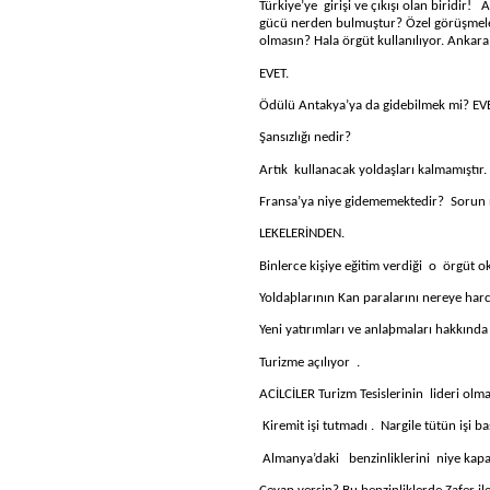
Türkiye’ye
girişi ve çıkışı olan biridir!
A
gücü nerden bulmuştur? Özel görüşmel
olmasın? Hala örgüt kullanılıyor. Anka
EVET.
Ödülü Antakya’ya da gidebilmek mi? EVE
Şansızlığı nedir?
Artık
kullanacak yoldaşları kalmamıştır.
Fransa’ya niye gidememektedir?
Sorun 
LEKELERİNDEN.
Binlerce kişiye eğitim verdiği
o
örgüt o
Yoldaþlarının Kan paralarını nereye har
Yeni yatırımları ve anlaþmaları hakkında 
Turizme açılıyor
.
ACİLCİLER Turizm Tesislerinin
lideri ol
Kiremit işi tutmadı .
Nargile tütün işi b
Almanya’daki
benzinliklerini
niye kapa