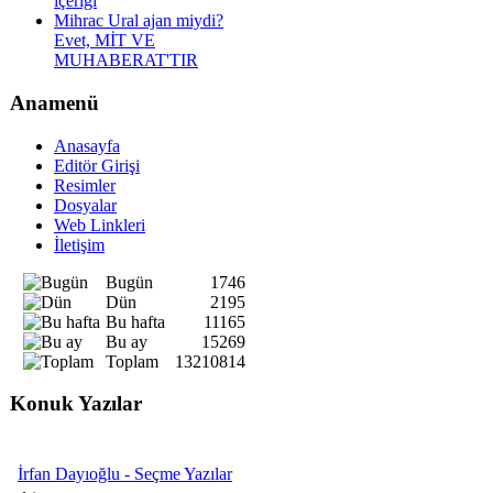
içeriği
Mihrac Ural ajan miydi?
Evet, MİT VE
MUHABERAT'TIR
Anamenü
Anasayfa
Editör Girişi
Resimler
Dosyalar
Web Linkleri
İletişim
Bugün
1746
Dün
2195
Bu hafta
11165
Bu ay
15269
Toplam
13210814
Konuk Yazılar
İrfan Dayıoğlu - Seçme Yazılar