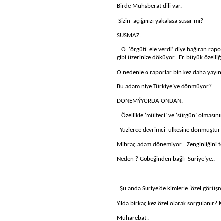
Birde Muhaberat dili var.
Sizin
açığınızı yakalasa susar mı?
SUSMAZ.
O
‘örgütü ele verdi’ diye bağıran rapo
gibi üzerinize döküyor.
En büyük özelliği
O nedenle o raporlar bin kez daha yayın
Bu adam niye Türkiye’ye dönmüyor?
DÖNEMÝYORDA ONDAN.
Özellikle ‘mülteci’ ve ‘sürgün’ olması
Yüzlerce devrimci
ülkesine dönmüştür 
Mihraç adam dönemiyor.
Zenginliğini 
Neden ? Göbeğinden bağlı
Suriye’ye..
Ş
u anda Suriye’de kimlerle ‘özel görüşm
Yılda birkaç kez özel olarak sorgulanır? 
Muharebat .