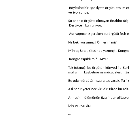
Böylesine bir
ş
ahsiyete örgütü teslim et
veriyorsunuz.
Şu anda o örgütte olmayan İbrahim Yalçı
Deştikçe
kanlanıyor.
Asıl yapmanız gereken bu örgütü fesh e
Ne bekliyorsunuz? Ölmesini mi?
Mihraç Ural , sitesinde yazmnştı. Kongre
Kongre Yapıldı mı?
HAYIR
Tek tutanağı bu örgütün künyesi ile
Sur
mallarını
kaybetmeme mücadelesi.
Zi
Bu adam örgütü mezara taşıyacak. Terli 
Asi nehir yeterince kirlidir. Birde bu a
Annesinin ölümünün üzerinden ajitasyon
İZİN VERMEYİN.
--