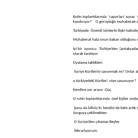
Rutin toplantılarında
‘raporları’ sunar.
kandırıyor?
O görüştüğü muhaberatı d
Türkiyede
Önemli isimlerle ilişki halin
Muhaberat hala onun bakan olduğunu s
İyi bir
oyuncu.
Türkiye’den
(antakyadan
olarak tanıtıyor.
Oyalama taktikleri.
Suriye Kürtlerini savunmak mı? Onlar al
o türkiyedeki Kürtleri
niye savunuyor?
Kendine yer arıyor. Güç.
O rutin toplantılarında
özel kişiler ond
Ş
unu da biliniz ki, kendisi de bıktı art
Sorguya çekilmekten.
O Suriye’den çıkamaz Beyler.
Tekrarlıyorum;