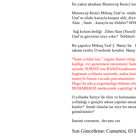
En yakın akrabası Muntecep Kesici’ni
Muntecep Kesici Mihraç Ural’ın
silah
Ural’ın silahı kazayla kurşun aldı, diy
Alan
, Sami…kazayla mı öldüler? HA
Sağ kolum dediği
Zihni Alan (Yusuf)
Ural’ın güvenini niye yıktı?
Tehlikeli
Bu çapulcu Mihraç Ural’ý
Hatay’da
rakam verilir. O nedenle kendisi
Hata
“
Sami yoldas’tan,’’ orgute ihanet ett
kaldigi evi gostermesi istenmistir. S
ayinda, SURIYE’nin BASiD kasabasinda 
baglanan yoldasin uzerinde, araba last
suretiyle butun vucudu parcalanmistir. 
Dogu’da sikca uygulandigi dikkate al
MUHABERAT merkezinde yapildigi kuvv
O yıllarda Suriye’de ölen ve bulunam
yolladığı o gençler adına yapılan meza
kimler?
İ
simli olanlar ise niye bu mez
gömülsünler?
İsmimi veremem , devamı var.
Son Güncelleme: Cumartesi, 03 