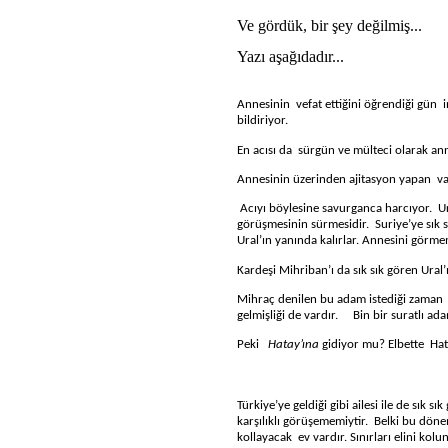
Ve gördük, bir şey değilmiş...
Yazı aşağıdadır...
Annesinin
vefat ettiğini öğrendiği gün
bildiriyor.
En acısı da
sürgün ve mülteci olarak an
Annesinin üzerinden ajitasyon yapan
va
Acıyı böylesine savurganca harcıyor.
U
görüşmesinin sürmesidir.
Suriye’ye sık 
Ural’ın yanında kalırlar. Annesini görm
Kardeşi Mihriban’ı da sık sık gören Ural
Mihraç denilen bu adam istediği zaman
gelmişliği de vardır.
Bin bir suratlı a
Peki
Hatay’ına
gidiyor mu? Elbette
Hat
Türkiye’ye geldiği gibi ailesi ile de sık 
karşılıklı görüşememiytir.
Belki bu dönem
kollayacak
ev vardır. Sınırları elini ko