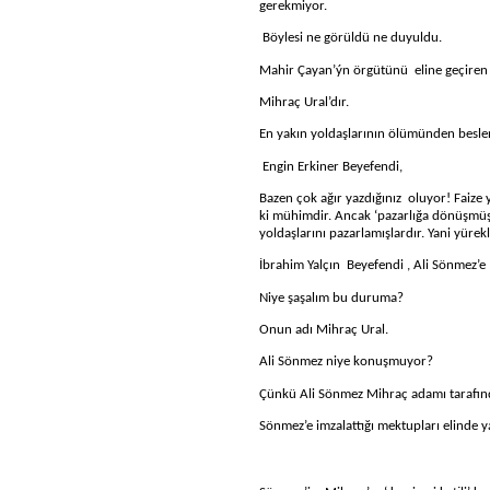
gerekmiyor.
Böylesi ne görüldü ne duyuldu.
Mahir Çayan’ýn örgütünü
eline geçiren
Mihraç Ural’dır.
En yakın yoldaşlarının ölümünden besl
Engin Erkiner Beyefendi,
Bazen çok ağır yazdığınız
oluyor! Faize 
ki mühimdir. Ancak ‘pazarlığa dönüşmüş b
yoldaşlarını pazarlamışlardır. Yani yürekl
İbrahim Yalçın
Beyefendi , Ali Sönmez’e
Niye şaşalım bu duruma?
Onun adı Mihraç Ural.
Ali Sönmez niye konuşmuyor?
Çünkü Ali Sönmez Mihraç adamı tarafında
Sönmez’e imzalattığı mektupları elinde y