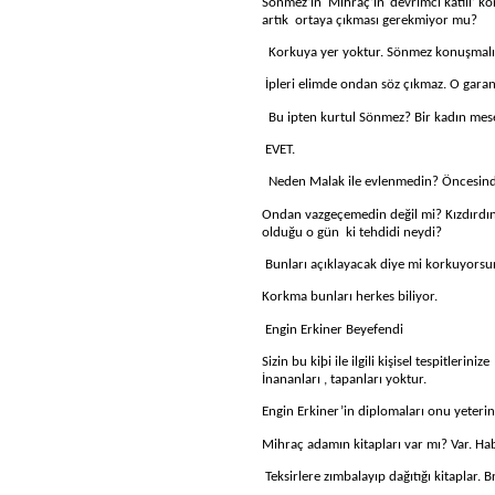
Sönmez’in
Mihraç’ın ‘devrimci katili’ 
artık
ortaya çıkması gerekmiyor mu?
Korkuya yer yoktur. Sönmez konuşmalı
İ
pleri elimde ondan söz çıkmaz. O garan
Bu ipten kurtul Sönmez? Bir kadın mese
EVET.
Neden Malak ile evlenmedin? Öncesin
Ondan vazgeçemedin değil mi? Kızdırdın
olduğu o gün
ki tehdidi neydi?
Bunları açıklayacak diye mi korkuyors
Korkma bunları herkes biliyor.
Engin Erkiner Beyefendi
Sizin bu kiþi ile ilgili kişisel tespitlerinize
İnananları , tapanları yoktur.
Engin Erkiner’in diplomaları onu yeterinc
Mihraç adamın kitapları var mı? Var. Ha
Teksirlere zımbalayıp dağıtığı kitaplar. 