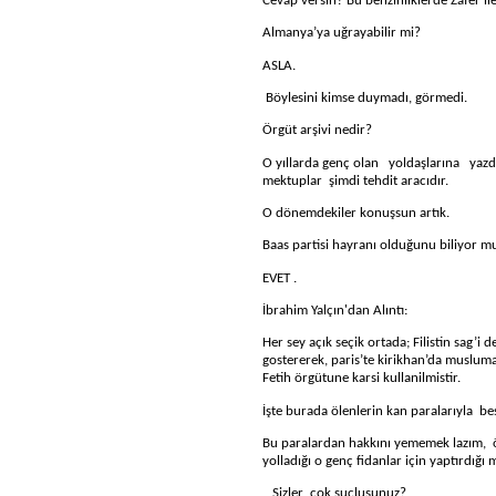
Cevap versin? Bu benzinliklerde Zafer il
Almanya’ya uğrayabilir mi?
ASLA.
Böylesini kimse duymadı, görmedi.
Örgüt arşivi nedir?
O yıllarda genç olan
yoldaşlarına
yazd
mektuplar
ş
imdi tehdit aracıdır.
O dönemdekiler konuşsun artık.
Baas partisi hayranı olduğunu biliyor 
EVET .
İbrahim Yalçın'dan Alıntı:
Her sey açık seçik ortada; Filistin sag’i 
gostererek, paris’te kirikhan’da musluma
Fetih örgütune karsi kullanilmistir.
İşte burada ölenlerin kan paralarıyla
be
Bu paralardan hakkını yememek lazım,
yolladığı o genç fidanlar için yaptırdığı 
Sizler
çok suçlusunuz?