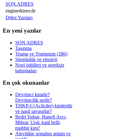
SON ADRES
enginerkiner.de
Diğer Yazıları
En yeni yazılar
SON ADRES
Taşınma
Trump ve Trumpizm (286)
Sürgünlük ve etnoloji
Noel ödülleri ve gereksiz
tartışmaları
En çok okunanlar
Devrimci kimdir?
Devrimcilik nedir?
THKP-C(Acilciler) kimlerdir
ve nasıl savaşırlar?
Bedri Yağan, Hanefi Avcı,
Mihrac Ural: katil belli,
muhbir kim?
Alevilikte semahın anlam ve