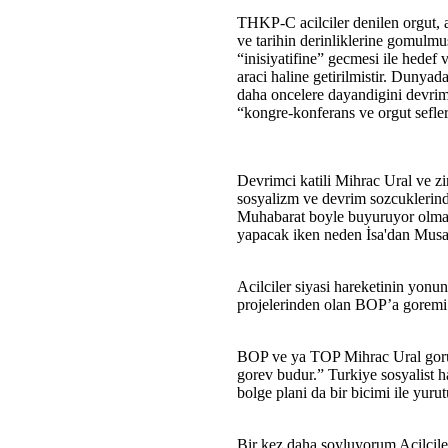
THKP-C acilciler denilen orgut, a
ve tarihin derinliklerine gomulmu
“inisiyatifine” gecmesi ile hedef 
araci haline getirilmistir. Dunyada
daha oncelere dayandigini devrimc
“kongre-konferans ve orgut sefleri”
Devrimci katili Mihrac Ural ve zi
sosyalizm ve devrim sozcuklerind
Muhabarat boyle buyuruyor olmas
yapacak iken neden İsa'dan Musa
Acilciler siyasi hareketinin yonu
projelerinden olan BOP’a goremi 
BOP ve ya TOP Mihrac Ural gorulu
gorev budur.” Turkiye sosyalist h
bolge plani da bir bicimi ile yurut
Bir kez daha soyluyorum Acilcile