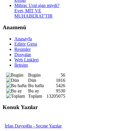
içeriği
Mihrac Ural ajan miydi?
Evet, MİT VE
MUHABERAT'TIR
Anamenü
Anasayfa
Editör Girişi
Resimler
Dosyalar
Web Linkleri
İletişim
Bugün
56
Dün
1816
Bu hafta
5426
Bu ay
9530
Toplam
13205075
Konuk Yazılar
İrfan Dayıoğlu - Seçme Yazılar