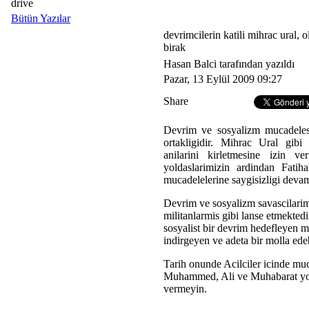
drive
Bütün Yazılar
devrimcilerin katili mihrac ural, o
birak
Hasan Balci tarafından yazıldı
Pazar, 13 Eylül 2009 09:27
Share
Devrim ve sosyalizm mucadelesi
ortakligidir. Mihrac Ural gibi d
anilarini kirletmesine izin v
yoldaslarimizin ardindan Fatiha
mucadelelerine saygisizligi devam
Devrim ve sosyalizm savascilarimi
militanlarmis gibi lanse etmekted
sosyalist bir devrim hedefleyen 
indirgeyen ve adeta bir molla edeb
Tarih onunde Acilciler icinde muc
Muhammed, Ali ve Muhabarat yolu
vermeyin.