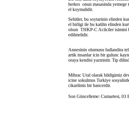
herkes onun masasinda yemege tu
el koymalidir.
Sehitler, bu soytarinin elinden k
el birligi ile bu katilin elinden k
olsun THKP-C Acilciler isimini ku
edilmelidir.
Annesinin olumunu ballandira tell
artik insanlar icin bir gulunc kayn
oraya kendisi yazmistir. Tip dili
Mihrac Ural olarak bildigimiz devr
icine sokulmus Turkiye sosyalist
cikarilmis bir hancerdir.
Son Güncelleme: Cumartesi, 03 