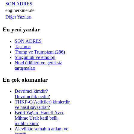
SON ADRES
enginerkiner.de
Diğer Yazıları
En yeni yazılar
SON ADRES
Taşınma
Trump ve Trumpizm (286)
Sürgünlük ve etnoloji
Noel ödülleri ve gereksiz
tartışmaları
En çok okunanlar
Devrimci kimdir?
Devrimcilik nedir?
THKP-C(Acilciler) kimlerdir
ve nasıl savaşırlar?
Bedri Yağan, Hanefi Avcı,
Mihrac Ural: katil belli,
muhbir kim?
Alevilikte semahın anlam ve