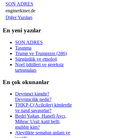
SON ADRES
enginerkiner.de
Diğer Yazıları
En yeni yazılar
SON ADRES
Taşınma
Trump ve Trumpizm (286)
Sürgünlük ve etnoloji
Noel ödülleri ve gereksiz
tartışmaları
En çok okunanlar
Devrimci kimdir?
Devrimcilik nedir?
THKP-C(Acilciler) kimlerdir
ve nasıl savaşırlar?
Bedri Yağan, Hanefi Avcı,
Mihrac Ural: katil belli,
muhbir kim?
Alevilikte semahın anlam ve