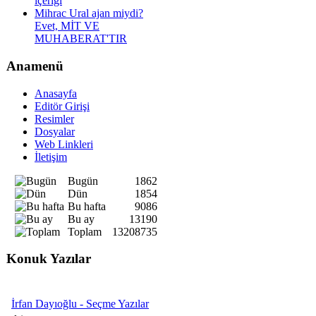
içeriği
Mihrac Ural ajan miydi?
Evet, MİT VE
MUHABERAT'TIR
Anamenü
Anasayfa
Editör Girişi
Resimler
Dosyalar
Web Linkleri
İletişim
Bugün
1862
Dün
1854
Bu hafta
9086
Bu ay
13190
Toplam
13208735
Konuk Yazılar
İrfan Dayıoğlu - Seçme Yazılar