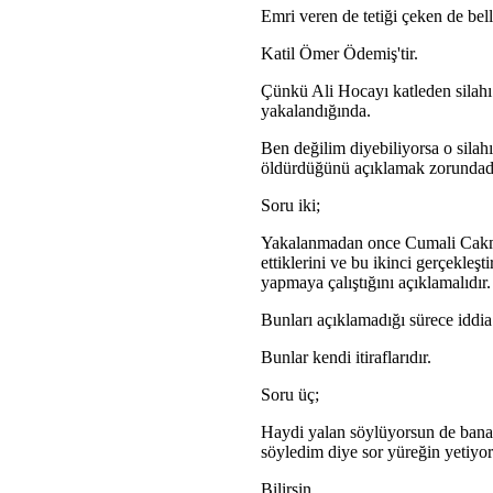
Emri veren de tetiği çeken de belli
Katil
Ömer Ödemiş'tir.
Çünkü Ali Hocayı katleden silahı
yakalandığında.
Ben değilim diyebiliyorsa o silah
öldürdüğünü açıklamak zorundadı
Soru iki;
Yakalanmadan once Cumali Cakm
ettiklerini ve bu ikinci gerçekleş
yapmaya çalıştığını açıklamalıdır.
Bunları açıklamadığı sürece id
Bunlar kendi itiraflarıdır.
Soru üç;
Haydi yalan söylüyorsun de bana
söyledim diye sor yüreğin yetiyor
Bilirsin