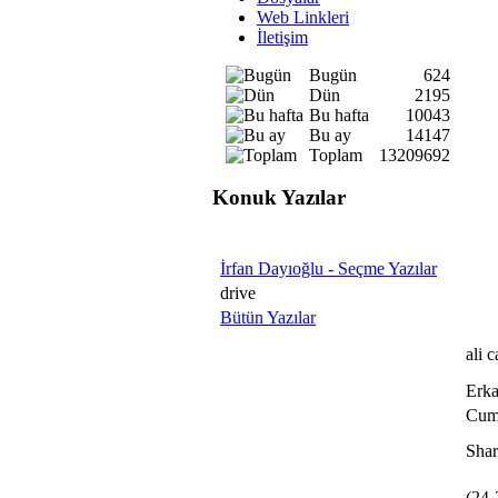
Web Linkleri
İletişim
Bugün
624
Dün
2195
Bu hafta
10043
Bu ay
14147
Toplam
13209692
Konuk Yazılar
İrfan Dayıoğlu - Seçme Yazılar
drive
Bütün Yazılar
ali 
Erka
Cuma
Shar
(24