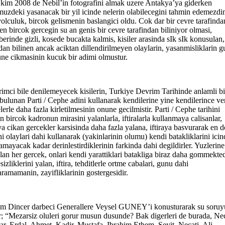
kim 2008 de Nebil’in fotografini almak uzere Antakya’ya giderken
uzdeki yasanacak bir yil icinde nelerin olabilecegini tahmin edemezdi
olculuk, bircok gelismenin baslangici oldu. Cok dar bir cevre tarafinda
nen bircok gercegin su an genis bir cevre tarafindan biliniyor olmasi,
berinde gizli, kosede bucakta kalmis, kisiler arasinda sIk sIk konusulan,
dan bilinen ancak aciktan dillendirilmeyen olaylarin, yasanmisliklarin g
ne cikmasinin kucuk bir adimi olmustur.
imci bile denilemeyecek kisilerin, Turkiye Devrim Tarihinde anlamli bi
 bulunan Parti / Cephe adini kullanarak kendilerine yine kendilerince ve
lerle daha fazla kirletilmesinin onune gecilmistir. Parti / Cephe tarihini
n bircok kadronun mirasini yalanlarla, iftiralarla kullanmaya calisanlar,
ya cikan gercekler karsisinda daha fazla yalana, iftiraya basvurarak en 
ni olaylari dahi kullanarak (yakinlarinin olumu) kendi batakliklarini ici
lamayacak kadar derinlestirdiklerinin farkinda dahi degildirler. Yuzlerine
lan her gercek, onlari kendi yarattiklari batakliga biraz daha gommekted
sizliklerini yalan, iftira, tehditlerle ortme cabalari, gunu dahi
aramamanin, zayifliklarinin gostergesidir.
m Dincer darbeci Generallere Veysel GUNEY’i konusturarak su soruy
r; “Mezarsiz oluleri gorur musun dusunde? Bak digerleri de burada, Ne
ar, Erdal, Ahmet, Kadir, Mustafa, Ibrahim Ethem, Seyit, Necati, Ali,