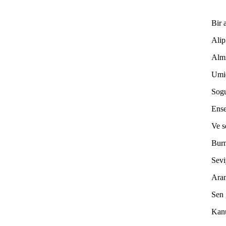
Bir 
Alip
Almi
Umid
Sogu
Ense
Ve s
Burn
Sev
Aran
Sen 
Kanu