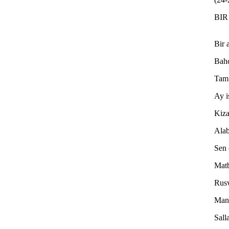
BI
Bir 
Bahc
Tam 
Ay i
Kiza
Alab
Sen 
Mat
Rusv
Mans
Sall