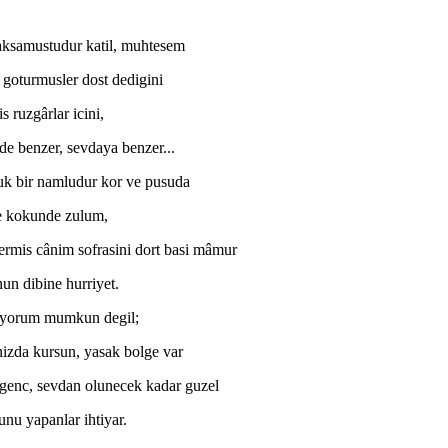
aksamustudur katil, muhtesem
 goturmusler dost dedigini
s ruzgârlar icini,
e benzer, sevdaya benzer...
k bir namludur kor ve pusuda
 kokunde zulum,
ermis cânim sofrasini dort basi mâmur
un dibine hurriyet.
iyorum mumkun degil;
izda kursun, yasak bolge var
genc, sevdan olunecek kadar guzel
nu yapanlar ihtiyar.