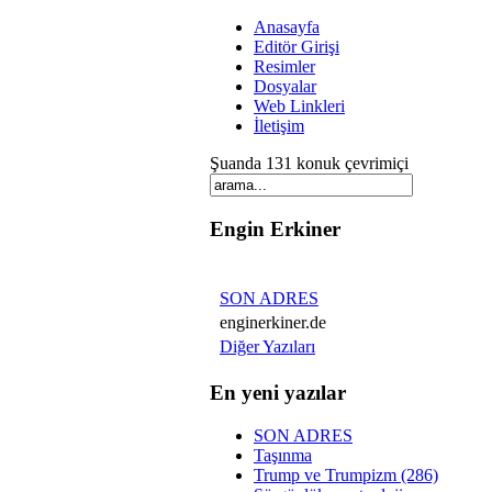
Anasayfa
Editör Girişi
Resimler
Dosyalar
Web Linkleri
İletişim
Şuanda 131 konuk çevrimiçi
Engin Erkiner
SON ADRES
enginerkiner.de
Diğer Yazıları
En yeni yazılar
SON ADRES
Taşınma
Trump ve Trumpizm (286)