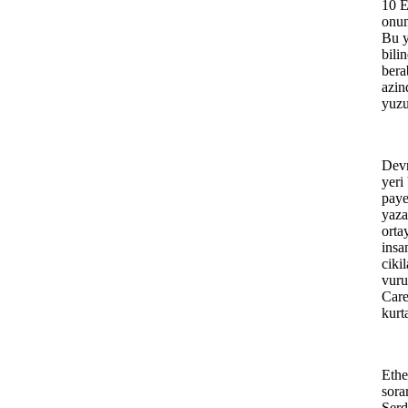
10 E
onum
Bu y
bili
bera
azin
yuzu
Devr
yeri
paye
yaza
orta
insa
ciki
vuru
Care
kurt
Ethe
sora
Serd