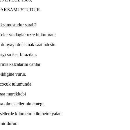
R AKSAMUSTUDUR
aksamustudur sarabî
eler ve daglar uzre hukumran;
dunyayi dolasmak saatindesin.
sigi su icer birazdan.
rmis kalcalarini canlar
ildigine vurur.
cocuk tulumunda
baa murekkebi
a olmus ellerinin emegi,
etlerde kilometre kilometre yalan
anir durur.