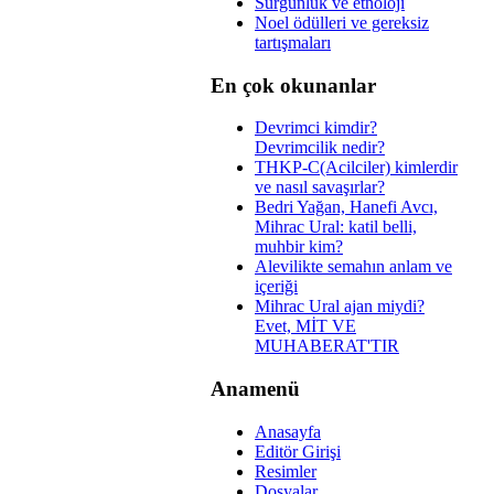
Sürgünlük ve etnoloji
Noel ödülleri ve gereksiz
tartışmaları
En çok okunanlar
Devrimci kimdir?
Devrimcilik nedir?
THKP-C(Acilciler) kimlerdir
ve nasıl savaşırlar?
Bedri Yağan, Hanefi Avcı,
Mihrac Ural: katil belli,
muhbir kim?
Alevilikte semahın anlam ve
içeriği
Mihrac Ural ajan miydi?
Evet, MİT VE
MUHABERAT'TIR
Anamenü
Anasayfa
Editör Girişi
Resimler
Dosyalar