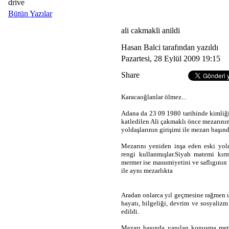
drive
Bütün Yazılar
ali cakmakli anildi
Hasan Balci tarafından yazıldı
Pazartesi, 28 Eylül 2009 19:15
Share
Karacaoğlanlar ölmez...
Adana da 23 09 1980 tarihinde kimliği
katledilen Ali çakmaklı önce mezarını
yoldaşlarının girişimi ile mezarı başınd
Mezarını yeniden inşa eden eski yold
rengi kullanmışlar.Siyah matemi kır
mermer ise masumiyetini ve saflıgının t
ile aynı mezarlıkta
Aradan onlarca yıl geçmesine rağmen u
hayatı, bilgeliği, devrim ve sosyalizm
edildi.
Mezarı başında yapılan konuşma metinl