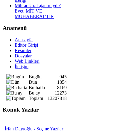
içeriği
Mihrac Ural ajan miydi?
Evet, MİT VE
MUHABERAT'TIR
Anamenü
Anasayfa
Editör Girişi
Resimler
Dosyalar
Web Linkleri
İletişim
Bugün
945
Dün
1854
Bu hafta
8169
Bu ay
12273
Toplam
13207818
Konuk Yazılar
İrfan Dayıoğlu - Seçme Yazılar