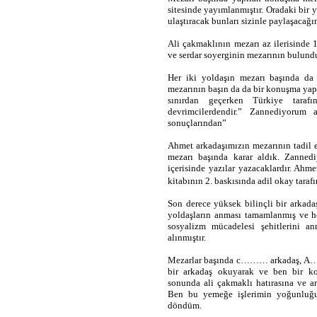
sitesinde yayımlanmıştır. Oradaki bir
ulaştıracak bunları sizinle paylaşacağı
Ali çakmaklının mezarı az ilerisinde 
ve serdar soyerginin mezarının bulund
Her iki yoldaşın mezarı başında da
mezarının başın da da bir konuşma yap
sınırdan geçerken Türkiye tarafı
devrimcilerdendir.” Zannediyorum 
sonuçlarından”
Ahmet arkadaşımızın mezarının tadil e
mezarı başında karar aldık. Zanned
içerisinde yazılar yazacaklardır. Ahm
kitabının 2. baskısında adil okay tara
Son derece yüksek bilinçli bir arkada
yoldaşların anması tamamlanmış ve he
sosyalizm mücadelesi şehitlerini an
alınmıştır.
Mezarlar başında c……… arkadaş, A…… 
bir arkadaş okuyarak ve ben bir 
sonunda ali çakmaklı hatırasına ve ar
Ben bu yemeğe işlerimin yoğunluğu
döndüm.