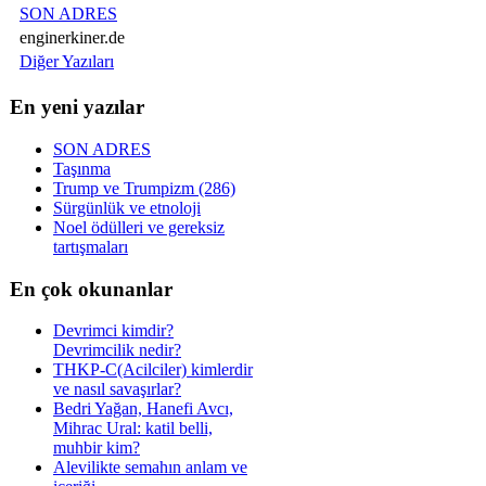
SON ADRES
enginerkiner.de
Diğer Yazıları
En yeni yazılar
SON ADRES
Taşınma
Trump ve Trumpizm (286)
Sürgünlük ve etnoloji
Noel ödülleri ve gereksiz
tartışmaları
En çok okunanlar
Devrimci kimdir?
Devrimcilik nedir?
THKP-C(Acilciler) kimlerdir
ve nasıl savaşırlar?
Bedri Yağan, Hanefi Avcı,
Mihrac Ural: katil belli,
muhbir kim?
Alevilikte semahın anlam ve