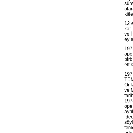
süre
olar
kitl
12 e
kat
ve İ
eyle
197
ope
bir
ettik
197
TEM
Onla
ve M
tari
197
ope
ayr
ıde
söy
teme
ede