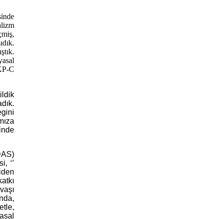
sinde
alizm
çmiş,
ıdık.
ştık.
yasal
HKP-C
ildik
dık.
gini
ımıza
inde
DAS)
i, ‘’
iden
atkı
vaşı
nda,
tle,
yasal