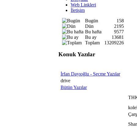
Web Linkleri
İletişim
Bugün
158
Dün
2195
Bu hafta
9577
Bu ay
13681
Toplam
13209226
Konuk Yazılar
İrfan Dayıoğlu - Seçme Yazılar
drive
Bütün Yazılar
THKP
kole
Çarş
Shar