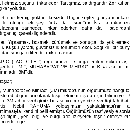
ul etmez, suçunu
inkar eder. Tartışmaz, saldırgandır. Zor kull
çıkar yoludur.
etin bel kemigi yoktur. İlkesizdir. Bugün söyledigini yarın inkar 
tarlı’’ oldugu tek şey; ‘’inkar’da
israrı’’dır. İsrar’la inkar e
tulacagını zanneder. İnkar ederken daha da
saldırganl
ırganlıgı çaresizligindendir.
net; Yıpratmak, bozmak, çürütmek ve sonuçta’ da yok etmek 
ır. Kuşku yaratır, güvensizlik tohumları eker. Saglıklı
bir büny
rdan şırınga edilen bir mikrop aşısıdır.
P-C ( ACİLCİLER) örgütümüze
şırınga edilen mikrop aşıs
eşenleri, ‘’MİT, MUHABARAT VE MIHRAC’’tır. Kısacası bu mi
ının adı ‘’3M’’dir.
aşlar;
t, Muhabarat ve Mihrac’’ (3M) mikrop’unun örgütümüze hangi ta
kte edildigini tam olarak tespit etmemiz şu an için bilinmiyor.
ın, 3M adını verdigimiz bu aşı’nın bünyemize verdigi tahribatı
irtisi, Nebil RAHUMA yoldaşımızın yakalatılması’nın a
rtılmasıyla
kendini belli etmiştir. Örğütümüzün tasfiyesiyle son
şbirligini, yeni bilgi ve bulgularla izleyerek teşhir etmeye el
am edecegiz.