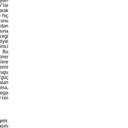
ları
’lar
arak
e hiç
 onu
kdan
asına
cegi
Böyle
rimci
. Bu
birer
ilere
erini
lugu
’güç
alan
lsa,
alıga
’nin
elir.
asını