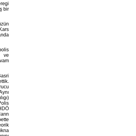
eregi
ş bir
müzün
Kars
 anda
polis
i ve
evam
asri
tik.
urucu
 Aynı
lıgı)
Polis
-HDÖ
arın
ette
eorik
 ikna
gını