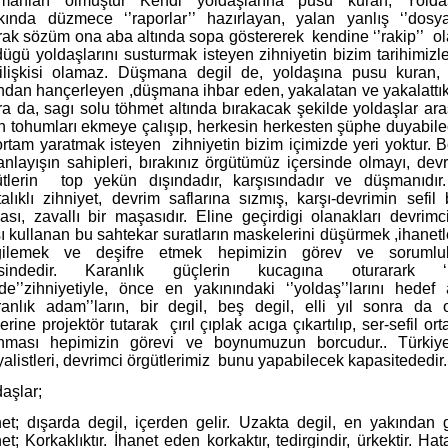
manları olmuştur Kendi yoldaşlarına pusu kuran, Yoldaş
kında düzmece ‘’raporlar’’ hazırlayan, yalan yanlış ‘’dosya’
arak sözüm ona aba altında sopa göstererek
kendine ‘’rakip’’
ol
ügü yoldaşlarını susturmak isteyen zihniyetin bizim tarihimizl
 ilişkisi olamaz. Düşmana degil de, yoldaşına pusu kuran,
tından hançerleyen ,düşmana ihbar eden, yakalatan ve yakalattı
a da, sagı solu töhmet altında bırakacak şekilde yoldaşlar ar
ah tohumları ekmeye çalışıp, herkesin herkesten şüphe duyabile
 ortam yaratmak isteyen
zihniyetin bizim içimizde yeri yoktur. 
anlayışın sahipleri, bırakınız örgütümüz içersinde olmayı, dev
tlerin
top yekün dışındadır, karşısındadır ve düşmanıdır
alıklı zihniyet, devrim saflarına sızmış, karşı-devrimin sefil 
ası, zavallı bir maşasıdır. Eline geçirdigi olanakları devrimc
ı kullanan bu sahtekar suratların maskelerini düşürmek ,ihanetl
gilemek ve deşifre etmek hepimizin görev ve sorumlu
rsindedir. Karanlık güçlerin kucagına oturarark ‘
de’’zihniyetiyle, önce en yakınındaki ‘’yoldaş’’larını hedef 
aranlık adam’’ların, bir degil, beş degil, elli yıl sonra da o
erine projektör tutarak
çırıl çıplak acıga çıkartılıp, ser-sefil ort
ınması hepimizin görevi ve boynumuzun borcudur.. Türkiye
alistleri, devrimci örgütlerimiz
bunu yapabilecek kapasitededir.
aşlar;
et; dışarda degil, içerden gelir. Uzakta degil, en yakından g
et; Korkaklıktır. İhanet eden korkaktır, tedirgindir, ürkektir. Hat