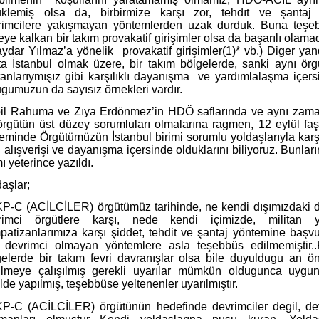
üklemiş olsa da, birbirmize karşı zor, tehdıt ve şantaj 
rimcilere yakışmayan yöntemlerden uzak durduk. Buna teşe
ye kalkan bir takım provakatif girişimler olsa da başarılı olamad
aydar Yılmaz’a yönelik
provakatif girişimler(1)* vb.) Diger ya
ta İstanbul olmak üzere, bir takım bölgelerde, sanki aynı örg
tanlarıymışız gibi karşılıklı dayanışma
ve yardımlalaşma içers
gumuzun da sayısız örnekleri vardır.
il Rahuma ve Zıya Erdönmez’in HDÖ saflarında ve aynı zam
örgütün üst düzey sorumluları olmalarına ragmen, 12 eylül faş
minde Örgütümüzün İstanbul birimi sorumlu yoldaşlarıyla karşı
i alışverişi ve dayanışma içersinde olduklarını biliyoruz. Bunları
ı yeterince yazıldı.
aşlar;
P-C (ACİLCİLER) örgütümüz tarihinde, ne kendi dışımızdaki d
rimci örgütlere karşı, nede kendi içimizde, militan 
patizanlarımıza karşı şiddet, tehdit ve şantaj yöntemine başv
i devrimci olmayan yöntemlere asla teşebbüs edilmemiştir..
gelerde bir takım fevri davranışlar olsa bile duyuldugu an ö
ilmeye çalışılmış gerekli uyarılar mümkün oldugunca uygun
lde yapılmış, teşebbüse yeltenenler uyarılmıştır.
P-C (ACİLCİLER) örgütünün hedefinde devrimciler degil, de