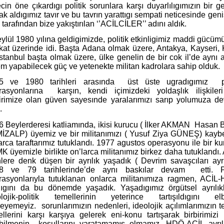
cin öne çıkardıgı politik sorunlara karşı duyarlılıgımızın bir g
ak aldıgımız tavır ve bu tavrın yarattıgı sempati neticesinde geni
e tarafından bize yakıştırılan ‘’ACİLCİLER’’ adını aldık.
ylül 1980 yılına geldigimizde, politik etkinligimiz maddi gücü
 kat üzerinde idi. Başta Adana olmak üzere, Antakya, Kayseri, 
stanbul başta olmak üzere, ülke genelin de bir cok il’de aynı
m yapabilecek güç ve yetenekte militan kadrolara sahip olduk.
5 ve 1980 tarihleri arasında
üst üste ugradıgımız
rasyonlarına
karşın, kendi içimizdeki yoldaşlık ilişkiler
birimize olan güven sayesınde yaralarımızı sarıp yolumuza d
.
6 Beylerderesi katliamında, ikisi kurucu ( İlker AKMAN
Hasan B
İZALP) üyemiz ve bir militanımızı ( Yusuf Ziya GÜNEŞ) kaybet
rca taraftarımız tutuklandı. 1977 agustos operasyonu ile bir k
K üyemizle birlikte on’larca militanımız birkez daha tutuklandı.
hlere denk düşen bir ayrılık yaşadık ( Devrim savaşcıları ayrı
8 ve 79 tarihlerinde’de aynı baskılar devam
etti. 
rasyonlarıyla tutuklanan onlarca militanımıza ragmen, ACİL
ılıgını da bu dönemde yaşadık. Yaşadıgımız örgütsel ayrılıkl
olojik-politik temellerinin yeterince tartışıldıgını elb
leyemeyiz.
sorunlarımızın nedenleri, ideolojik açılımlarımızın t
llerini karşı karşıya gelerek eni-konu tartışarak birbirimizi
bilmenin
koşullarını yaratamamış olmamız, HDÖ-ACİL ayrılı