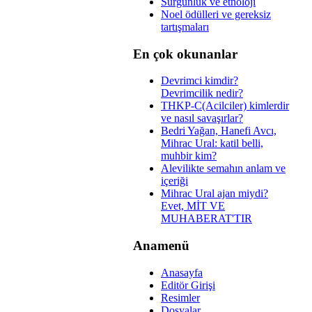
Sürgünlük ve etnoloji
Noel ödülleri ve gereksiz
tartışmaları
En çok okunanlar
Devrimci kimdir?
Devrimcilik nedir?
THKP-C(Acilciler) kimlerdir
ve nasıl savaşırlar?
Bedri Yağan, Hanefi Avcı,
Mihrac Ural: katil belli,
muhbir kim?
Alevilikte semahın anlam ve
içeriği
Mihrac Ural ajan miydi?
Evet, MİT VE
MUHABERAT'TIR
Anamenü
Anasayfa
Editör Girişi
Resimler
Dosyalar