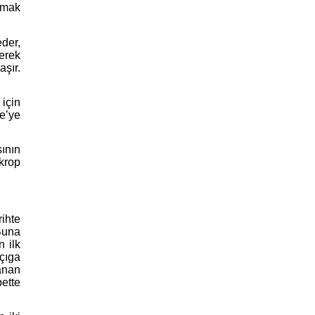
anmak
eder,
derek
aşır.
için
e’ye
ının
krop
rihte
 Buna
n ilk
çıga
lanan
bette