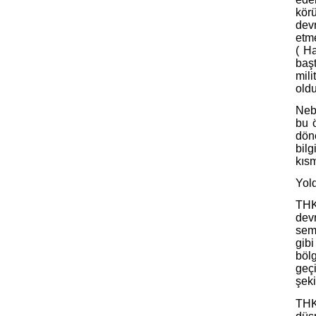
kör
dev
etme
( H
baş
mili
oldu
Neb
bu 
döne
bilg
kısm
Yold
THK
dev
sem
gib
böl
geç
şeki
THK