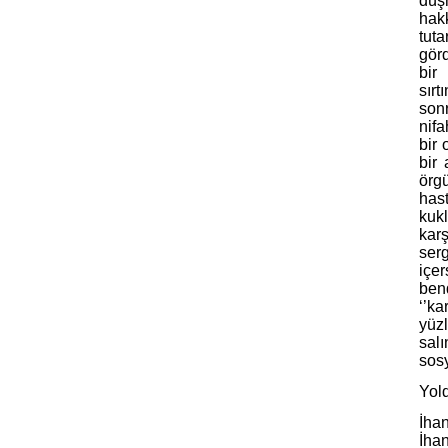
düş
hak
tut
görd
bir
sır
sonr
nif
bir
bir 
örgü
hast
kukl
karş
ser
içe
ben
‘’k
yüzl
sal
sosy
Yold
İhan
İhan