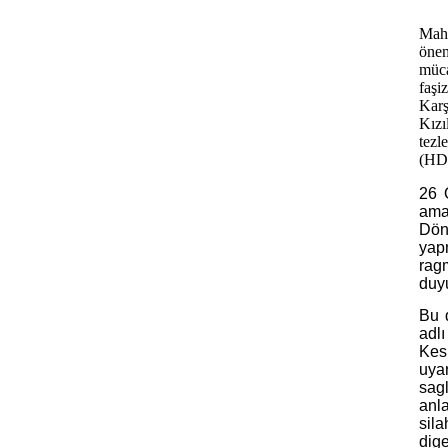
Mahi
önem
müca
faşi
Karş
Kızı
tezle
(HDÖ
26 
ama
Dön
yapm
ragm
duy
Bu 
adlı
Kes
uya
sag
anl
sil
dige