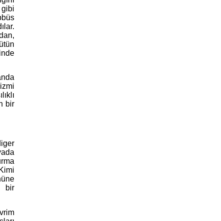
gibi
bbüs
ılar.
ndan,
ütün
inde
anda
izmi
lıklı
n bir
iger
yada
urma
Kimi
nüne
 bir
vrim