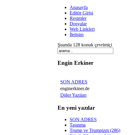
Anasayfa
Editör Girişi
Resimler
Dosyalar
Web Linkleri
İletişim
Şuanda 128 konuk çevrimiçi
Engin Erkiner
SON ADRES
enginerkiner.de
Diğer Yazıları
En yeni yazılar
SON ADRES
Taşınma
Trump ve Trumpizm (286)