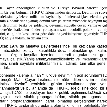
r Çayan önderliginde kurulan ve Türkiye sosyalist hareketi içer
li bir yeri bulunan THKP-C geleneginden geliyoruz. Devrim ve sosy
delesinde yüzlerce militanını kaybetmiş,onbinlercesi işkencelerden ge
zmin zindanlarında yatmiş devrim savaşcılarının mücadele bayragını taş
ı devrimim baskı ve şiddetine, devrimci şiddetle cevap vermeye çalı
ldere’de katledilen önder yoldaşlarımızın ideolojik-politik
ve si
rini, o
günün koşullarına göre daha da yetkinleştirme gayretiyle T
) adıyla yolumuza devam ettik.
Ocak 1976 da Malatya Beylerderesi’nde
bir kez daha katled
 mücadelemize aynı kararlılıkla devam etmekten geri kalma
emin özgün koşulları içersinde
kendi dogrularımızın gere
aya çalıştık..Yanlışlarımız,yetmezliklerimiz ve imkansızlıklar
en, sınırlı sayıdaki militanlarımızla
adımızı tüm ülke genel
urduk.
dönemde kaleme alınan ‘’Türkiye devriminin acil sorunları’’(T
 broşür; Mahir Çayan tarafından formüle edilen devrim stratejis
intisiz devrim’’ teorisinin, günün koşullarına göre yen
rlanmasıydı ve bu anlamda da THKP-C idelojisine ciddi bir k
lamıştı.TDAS ile başlayan teorik, politik açılımımızla,Öncü sa
ayışının, salt silahlı propaganda’dan, silahlı propaganda’nı
ahların propagandasından ibaret
olmadıgı gerçeginden hareke
r THKP-C tandanslı guruplarla olan farklılıgımızı belirledik. Si