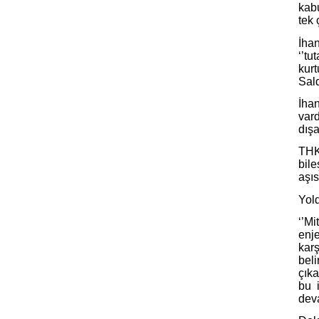
kab
tek 
İhan
‘’tu
kur
Sald
İha
vard
dışa
THK
bil
aşıs
Yold
‘’Mi
enje
karş
bel
çıka
bu i
dev