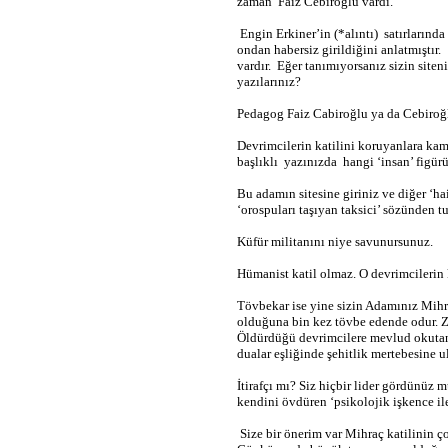
zaman
Faiz Cebiroğlu vardı.
Engin Erkiner’in (*alıntı)
satırlarınd
ondan habersiz girildiğini anlatmıştır.
vardır.
Eğer tanımıyorsanız sizin siten
yazılarınız?
Pedagog Faiz Cabiroğlu ya da Cebiroğ
Devrimcilerin katilini koruyanlara ka
başlıklı
yazınızda
hangi ‘insan’ figür
Bu adamın sitesine giriniz ve diğer ‘ha
‘orospuları taşıyan taksici’ sözünden t
Küfür militanını niye savunursunuz.
Hümanist katil olmaz. O devrimcilerin k
Tövbekar ise yine sizin Adamınız Mihra
olduğuna bin kez tövbe edende odur. Zi
Öldürdüğü devrimcilere mevlud okutand
dualar eşliğinde şehitlik mertebesine ul
İtirafçı mı? Siz hiçbir lider gördünüz m
kendini övdüren ‘psikolojik işkence il
Size bir önerim var Mihraç katilinin ç