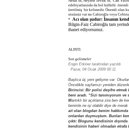
Nesin’in, Neyzen Tevfik’in, Can Yücel
edebiyatlarında da bol küfürlü
önemli 
üretilmiş
bir kelimedir. Önemli olan kul
sözünüz var mı Cabiroğlu veya Cebiro
Acı olan şudur: İnsanın kend
“
Bilgin-Faiz Cabiroğlu tam yerind
ihanet ediyorsunuz.
ALINTI:
Son gelismeler
Engin Erkiner tarafından yazıldı
Pazar, 04 Ocak 2009 00:11
Başlıca üç yeni gelişme var. Okurlar
Öncelikle sayfamızı yeniden düzenle
Birincisi: Bir polisi deşifre etme
beni aradı. “Sizi tanımıyorum ve s
M
antıklı bir açıklama zira ben de k
benimle ne işi olabilir diye de mera
ait olan blogdan benim hakkımda ya
onlardan duymuştum. Bunları kend
çıktı: Blogunu kendisinin dışında
kendisinin haberi olmadan etrafa 