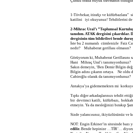
Çünkü orada büyük travmanın olduğun
1-Tövbekar, itirafçı ve küfürbazlara”
sö
katilini
iyi okuyunuz! Tehditlerini de 
2-Mihrac Ural’ı ”Toplumsal Kurtulu
tanıdım. ATAK dergisini çıkardılar. 
dergisinin tüm bildirileri bende duruy
İste bu 2 numaralı
cümlenizle
Faiz Cab
nedir?
Muhaberat gerillası olmasın?
Görüyorum ki, Muhaberat Gerillasını s
Hani
Mihraç Ural’ı tanımıyordunuz?
Sakın demeyin, ‘Ben Demir Bilgin değ
Bilgin adını çıkarın ortaya.
Ne oldu da
Cabiroğlu olarak da tanımıyordunuz?
Antakya’ya gidememekten mi
korkuy
Tıpkı diğer arkadaşlarınızı tehdit ettiğ
bir
devrimci katili,
küfürbazı,
hokkab
etmeyin. Ya da mesleğinizi bırakıp Şam’a
Sizde yalancısınız, ikiyüzlüsünüz ve k
NOT: Engin Erkiner’in sitesinde bazı y
edilir.
Bende hepinize …TİR’… diyorum. 