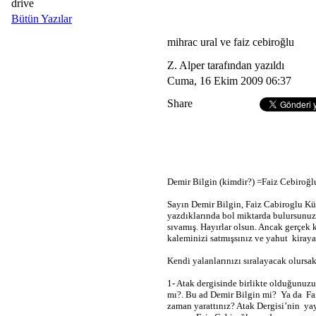
drive
Bütün Yazılar
mihrac ural ve faiz cebiroğlu
Z. Alper tarafından yazıldı
Cuma, 16 Ekim 2009 06:37
Share
Demir Bilgin (kimdir?) =Faiz Cebiroğl
Sayın Demir Bilgin, Faiz Cabiroglu Küf
yazdıklarında bol miktarda bulursunuz
sıvamış. Hayırlar olsun. Ancak gerçek 
kaleminizi satmışsınız ve yahut
kiraya
Kendi yalanlarınızı sıralayacak olursa
1- Atak dergisinde birlikte olduğunuzu
mı?. Bu ad Demir Bilgin mi?
Ya da
Fa
zaman yarattınız? Atak Dergisi’nin
ya