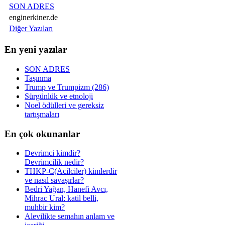
SON ADRES
enginerkiner.de
Diğer Yazıları
En yeni yazılar
SON ADRES
Taşınma
Trump ve Trumpizm (286)
Sürgünlük ve etnoloji
Noel ödülleri ve gereksiz
tartışmaları
En çok okunanlar
Devrimci kimdir?
Devrimcilik nedir?
THKP-C(Acilciler) kimlerdir
ve nasıl savaşırlar?
Bedri Yağan, Hanefi Avcı,
Mihrac Ural: katil belli,
muhbir kim?
Alevilikte semahın anlam ve