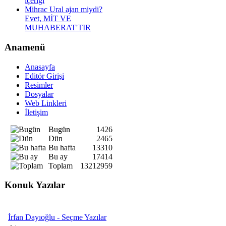
içeriği
Mihrac Ural ajan miydi?
Evet, MİT VE
MUHABERAT'TIR
Anamenü
Anasayfa
Editör Girişi
Resimler
Dosyalar
Web Linkleri
İletişim
Bugün
1426
Dün
2465
Bu hafta
13310
Bu ay
17414
Toplam
13212959
Konuk Yazılar
İrfan Dayıoğlu - Seçme Yazılar