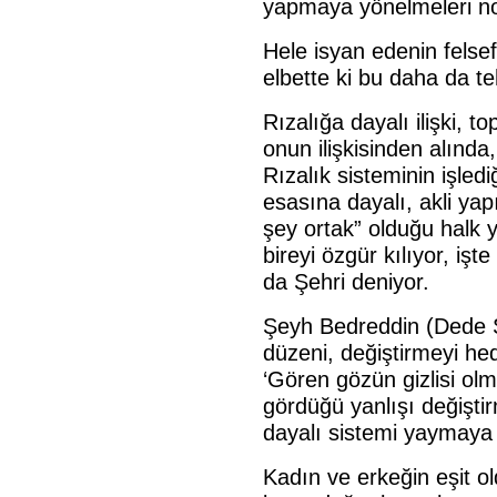
yapmaya yönelmeleri no
Hele isyan edenin felse
elbette ki bu daha da tehl
Rızalığa dayalı ilişki, 
onun ilişkisinden alında
Rızalık sisteminin işlediğ
esasına dayalı, akli ya
şey ortak” olduğu halk
bireyi özgür kılıyor, işt
da Şehri deniyor.
Şeyh Bedreddin (Dede Su
düzeni, değiştirmeyi he
‘Gören gözün gizlisi ol
gördüğü yanlışı değiştir
dayalı sistemi yaymaya 
Kadın ve erkeğin eşit ol