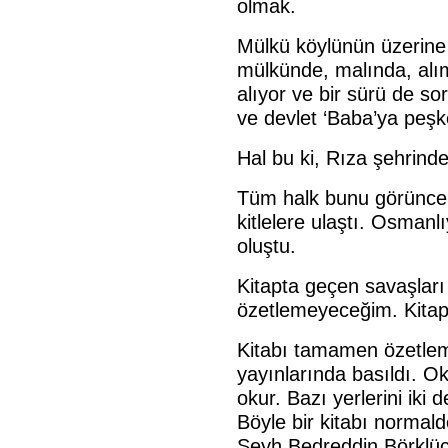
olmak.
Mülkü köylünün üzerine
mülkünde, malında, alım
alıyor ve bir sürü de sor
ve devlet ‘Baba’ya peş
Hal bu ki, Rıza şehrind
Tüm halk bunu görünce,
kitlelere ulaştı. Osmanl
oluştu.
Kitapta geçen savaşları 
özetlemeyeceğim. Kitap
Kitabı tamamen özetlem
yayınlarında basıldı. Ok
okur. Bazı yerlerini ik
Böyle bir kitabı norm
Şeyh Bedreddin Börklüc