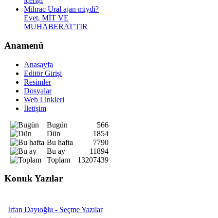
içeriği
Mihrac Ural ajan miydi?
Evet, MİT VE
MUHABERAT'TIR
Anamenü
Anasayfa
Editör Girişi
Resimler
Dosyalar
Web Linkleri
İletişim
Bugün
566
Dün
1854
Bu hafta
7790
Bu ay
11894
Toplam
13207439
Konuk Yazılar
İrfan Dayıoğlu - Seçme Yazılar