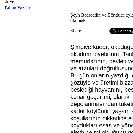
drive
Bütün Yazılar
Şeyh Bedreddin ve Börklüce eylem
okumak
Share
Şimdiye kadar, okuduğum 
okudum diyebilirim. Ta
memurlarının, devleti ve
ve arzuları doğrultusun
Bu gün onların yazdığı e
gözüyle ve üretimi bizza
beslediği hayvanını, bes
konar göçer mi, olarak in
depolanmasından tüket
kadar köylünün yaşam s
koşullarının dikkatlice e
koydukları esas ve yönet
aleyhine mi olduğunu gör