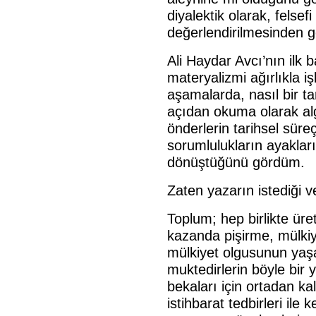
diyalektik olarak, felsefi
değerlendirilmesinden 
Ali Haydar Avcı’nın ilk b
materyalizmi ağırlıkla i
aşamalarda, nasıl bir tar
açıdan okuma olarak algı
önderlerin tarihsel süreç
sorumlulukların ayaklar
dönüştüğünü gördüm.
Zaten yazarın istediği v
Toplum; hep birlikte ür
kazanda pişirme, mülkiy
mülkiyet olgusunun yaşa
muktedirlerin böyle bir 
bekaları için ortadan ka
istihbarat tedbirleri ile