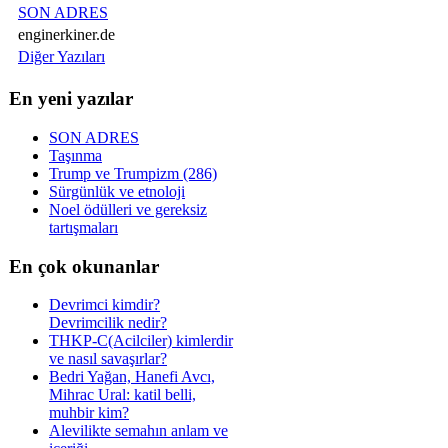
SON ADRES
enginerkiner.de
Diğer Yazıları
En yeni yazılar
SON ADRES
Taşınma
Trump ve Trumpizm (286)
Sürgünlük ve etnoloji
Noel ödülleri ve gereksiz
tartışmaları
En çok okunanlar
Devrimci kimdir?
Devrimcilik nedir?
THKP-C(Acilciler) kimlerdir
ve nasıl savaşırlar?
Bedri Yağan, Hanefi Avcı,
Mihrac Ural: katil belli,
muhbir kim?
Alevilikte semahın anlam ve