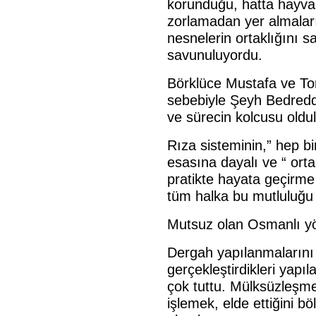
korunduğu, hatta hayvan
zorlamadan yer almalar
nesnelerin ortaklığını s
savunuluyordu.
Börklüce Mustafa ve To
sebebiyle Şeyh Bedreddi
ve sürecin kolcusu oldul
Rıza sisteminin,” hep bir
esasına dayalı ve “ ort
pratikte hayata geçirme
tüm halka bu mutluluğu t
Mutsuz olan Osmanlı yö
Dergah yapılanmalarını
gerçekleştirdikleri yapı
çok tuttu. Mülksüzleşme
işlemek, elde ettiğini 