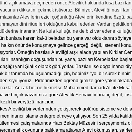
tünü açıklamaya geçmeden önce Alevilik hakkında kısa bazı ta
yucunun dikkatini çekmek istiyoruz. Biliniyor, Aleviliği nasıl tan
ımlasınlar Alevilerin ezici çoğunluğu Alevilerin kendine özgü, ba
unmayan dini ritüelleri olduğunu kabul ederler. Vardan geldikle
düklerine inanırlar. Ne kula kulluğu ne de bizi var edene kulluğu
ün bunlara karşın kal-ü beladan bu yana var olduklarını söyleye
a halkın önünde konuşmaya gelince gerçeği değil, isteneni kon
ışıyorlar. Örneğin bazıları Aleviliği arş-ı alada yapılan Kırklar Cem
ıları insanlığın doğuşundan bu yana, bazıları Kerbeladan başlatıy
daşlığı yani Şialık olarak görüyorlar. Bazıları ise doğa inancı di
ak bir tanımda buluşulamadığı için, hepimiz “yol bir sürek binbir”
nden sıyrılıyoruz. Pirlerimizden öğrendiğimize göre yakın akrab
mazlar. Ancak her ne hikmetse Muhammed damadı Ali ile Müsah
a ve birçok yazarımıza gore Alevilik Semavi bir inanç değil, in
kezli bir yeryüzü inancıdır.
kes Aleviliği bir yerlerinden çekiştirerek götürüp sisteme ve dola
men inancı İslama entegre etmeye çalışıyor. Son 25 yılda katıld
ütlenmesi çalışmalarında Hacı Bektaş Müzesini serçeşmemiz ol
serçeşmelik oyununa balıklama atlayan Alevi okumuşları, şairleri,