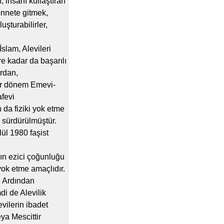
, insanı kullaştıran
ennete gitmek,
uşturabilirler,
slam, Alevileri
e kadar da başarılı
ardan,
ir dönem Emevi-
fevi
 da fiziki yok etme
 sürdürülmüştür.
ül 1980 faşist
rın ezici çoğunluğu
yok etme amaçlıdır.
. Ardından
di de Alevilik
evilerin ibadet
ya Mescittir