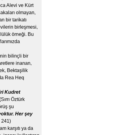
ca Alevi ve Kürt
lakaları olmayan,
 bir tarikatı
vilerin birleşmesi,
zlülük örneği. Bu
flarımızda
n bilinçli bir
retlere inanan,
k, Bektaşilik
 da Rea Heq
ri Kudret
(Sırrı Öztürk
örüş şu
yoktur. Her şey
 241)
am karşıtı ya da