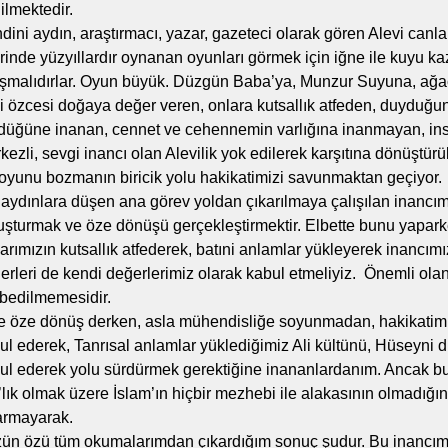
ilmektedir.
dini aydın, araştırmacı, yazar, gazeteci olarak gören Alevi canla
rinde yüzyıllardır oynanan oyunları görmek için iğne ile kuyu k
ışmalıdırlar. Oyun büyük. Düzgün Baba’ya, Munzur Suyuna, ağaçl
i özcesi doğaya değer veren, onlara kutsallık atfeden, duyduğun
düğüne inanan, cennet ve cehennemin varlığına inanmayan, in
kezli, sevgi inancı olan Alevilik yok edilerek karşıtına dönüştür
oyunu bozmanın biricik yolu hakikatimizi savunmaktan geçiyor.
 aydınlara düşen ana görev yoldan çıkarılmaya çalışılan inancım
uşturmak ve öze dönüşü gerçekleştirmektir. Elbette bunu yapark
larımızın kutsallık atfederek, batıni anlamlar yükleyerek inancımı
erleri de kendi değerlerimiz olarak kabul etmeliyiz. Önemli ola
bedilmemesidir.
e öze dönüş derken, asla mühendisliğe soyunmadan, hakikatimi
ul ederek, Tanrısal anlamlar yüklediğimiz Ali kültünü, Hüseyni di
ul ederek yolu sürdürmek gerektiğine inananlardanım. Ancak b
’lık olmak üzere İslam’ın hiçbir mezhebi ile alakasının olmadığın
armayarak.
ün özü tüm okumalarımdan çıkardığım sonuç şudur. Bu inancım