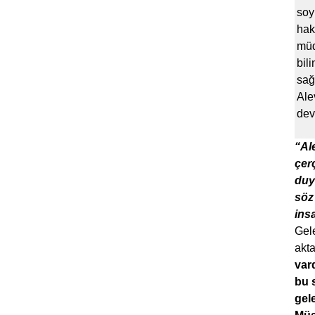
soy
hak
müd
bil
sağ
Alev
dev
“Al
çer
duy
söz 
ins
Gel
akta
var
bu 
gel