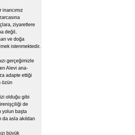
r inancımız
azarcasına
ara, ziyaretlere
a değil,
san ve doğa
ülmek istenmektedir.
ızı gerçeğimizle
en Alevi ana-
za adapte ettiği
n özün
zi olduğu gibi
renişçiliği de
u yolun başta
ı da asla akıldan
ızı büyük