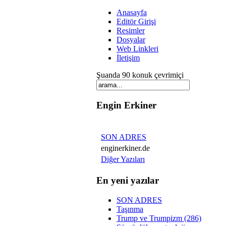
Anasayfa
Editör Girişi
Resimler
Dosyalar
Web Linkleri
İletişim
Şuanda 90 konuk çevrimiçi
Engin Erkiner
SON ADRES
enginerkiner.de
Diğer Yazıları
En yeni yazılar
SON ADRES
Taşınma
Trump ve Trumpizm (286)