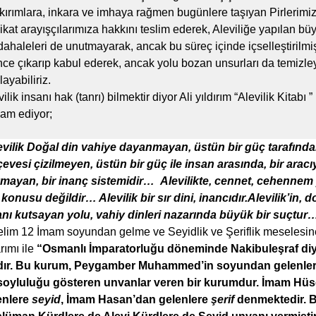
kırımlara, inkara ve imhaya rağmen bugünlere taşıyan Pirlerimiz
ikat arayışçılarımıza hakkını teslim ederek, Aleviliğe yapılan bü
ahaleleri de unutmayarak, ancak bu süreç içinde içselleştirilmi
ince çıkarıp kabul ederek, ancak yolu bozan unsurları da temizl
layabiliriz.
ilik insanı hak (tanrı) bilmektir diyor Ali yıldırım “Alevilik Kitabı
am ediyor;
evilik Doğal din vahiye dayanmayan, üstün bir güç tarafında
çevesi çizilmeyen, üstün bir güç ile insan arasında, bir aracı
mayan, bir inanç sistemidir… Alevilikte, cennet, cehennem 
konusu değildir… Alevilik bir sır dini, inancıdır.Alevilik’in, d
anı kutsayan yolu, vahiy dinleri nazarında büyük bir suçtur
elim 12 İmam soyundan gelme ve Seyidlik ve Şeriflik meselesin
rımı ile
“Osmanlı İmparatorluğu döneminde Nakibuleşraf diy
dır. Bu kurum, Peygamber Muhammed’in soyundan gelenlerle
soyluluğu gösteren unvanlar veren bir kurumdur. İmam Hüs
enlere
seyid
, İmam Hasan’dan gelenlere
şerif
denmektedir. 