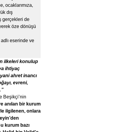
e, ocaklarımıza,
yük dış
ş gerçekleri de
eyerek öze dönüşü
 ” adlı eserinde ve
n ilkeleri konulup
ya ihtiyaç
yani ahret inancı
oğayı, evreni,
…”
e Beşikçi’nin
e anılan bir kurum
 ilgilenen, onlara
eyin’den
Bu kurum bazı