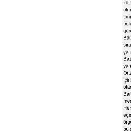
kül
oku
tan
bul
gör
Büt
sır
çal
Baz
yan
Ort
içi
ola
Ban
mer
Her
ege
örg
bu 