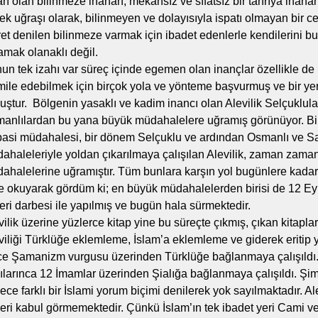
arı olan bilinmeze inanan, mekânsız ve sıfatsız bir tanrıya inanan
tek uğraşı olarak, bilinmeyen ve dolayısıyla ispatı olmayan bir c
ret denilen bilinmeze varmak için ibadet edenlerle kendilerini bul
amak olanaklı değil.
un tek izahı var süreç içinde egemen olan inançlar özellikle de İ
mile edebilmek için birçok yola ve yönteme başvurmuş ve bir yer
uştur. Bölgenin yasaklı ve kadim inancı olan Alevilik Selçuklul
anlılardan bu yana büyük müdahalelere uğramış görünüyor. B
asi müdahalesi, bir dönem Selçuklu ve ardından Osmanlı ve Sa
ahaleleriyle yoldan çıkarılmaya çalışılan Alevilik, zaman zaman
ahalelerine uğramıştır. Tüm bunlara karşın yol bugünlere kadar
e okuyarak gördüm ki; en büyük müdahalelerden birisi de 12 Eyl
eri darbesi ile yapılmış ve bugün hala sürmektedir.
vilik üzerine yüzlerce kitap yine bu süreçte çıkmış, çıkan kitapla
viliği Türklüğe eklemleme, İslam’a eklemleme ve giderek eritip 
e Şamanizm vurgusu üzerinden Türklüğe bağlanmaya çalışıldı
ılarınca 12 İmamlar üzerinden Şialığa bağlanmaya çalışıldı. Şim
ece farklı bir İslami yorum biçimi denilerek yok sayılmaktadır. Al
leri kabul görmemektedir. Çünkü İslam’ın tek ibadet yeri Cami ve