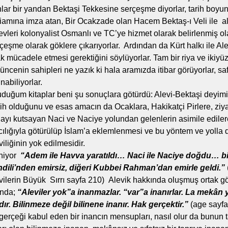
lar bir yandan Bektaşi Tekkesine serçeşme diyorlar, tarih boyun
liamına imza atan, Bir Ocakzade olan Hacem Bektaş-ı Veli ile a
evleri kolonyalist Osmanlı ve TC’ye hizmet olarak belirlenmiş olan
çeşme olarak göklere çıkarıyorlar. Ardından da Kürt halkı ile Ale
ak mücadele etmesi gerektiğini söylüyorlar. Tam bir riya ve ikiyü
üncenin sahipleri ne yazık ki hala aramızda itibar görüyorlar, sa
nabiliyorlar.
duğum kitaplar beni şu sonuçlara götürdü: Alevi-Bektaşi deyimini
cih olduğunu ve esas amacın da Ocaklara, Hakikatçi Pirlere, ziya
ayı kutsayan Naci ve Naciye yolundan gelenlerin asimile edilere
cılığıyla götürülüp İslam’a eklemlenmesi ve bu yöntem ve yolla
viliğinin yok edilmesidir.
iniyor
“Adem ile Havva yaratıldı… Naci ile Naciye doğdu… bi
dili’nden emirsiz, diğeri Kubbei Rahman’dan emirle geldi.”
vilerin Büyük Sırrı sayfa 210) Alevik hakkında oluşmuş ortak g
ında;
“Aleviler yok”a inanmazlar. “var”a inanırlar. La mekân 
dır. Bilinmeze değil bilinene inanır. Hak gerçektir.”
(age sayfa
gerçeği kabul eden bir inancın mensupları, nasıl olur da bunun t