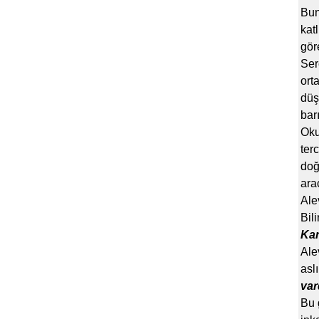
Bun
kat
gör
Ser
ort
düş
barı
Oku
ter
doğ
ara
Ale
Bil
Kan
Ale
asl
var
Bu 