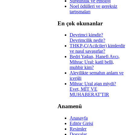
Sürgünlük ve etnoloji
Noel ödülleri ve gereksiz
tartışmaları
En çok okunanlar
Devrimci kimdir?
Devrimcilik nedir?
THKP-C(Acilciler) kimlerdir
ve nasıl savaşırlar?
Bedri Yağan, Hanefi Avcı,
Mihrac Ural: katil belli,
muhbir kim?
Alevilikte semahın anlam ve
içeriği
Mihrac Ural ajan miydi?
Evet, MİT VE
MUHABERAT'TIR
Anamenü
Anasayfa
Editör Girişi
Resimler
Dosyalar