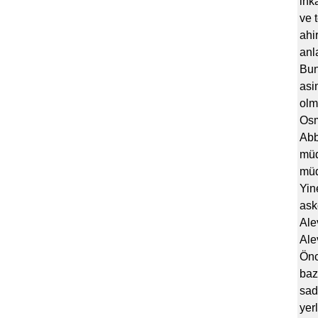
ink
ve 
ahi
anl
Bun
asi
olm
Osm
Abb
müd
müd
Yin
ask
Ale
Ale
Önc
baz
sad
yer