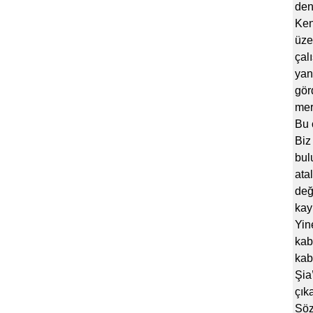
den
Ken
üze
çal
yan
gör
mer
Bu 
Biz
bul
ata
değ
kay
Yin
kab
kab
Şia
çık
Söz