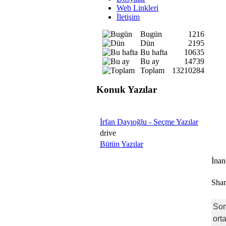
Web Linkleri
İletişim
Bugün
1216
Dün
2195
Bu hafta
10635
Bu ay
14739
Toplam
13210284
Konuk Yazılar
İrfan Dayıoğlu - Seçme Yazılar
drive
Bütün Yazılar
İnan
Shar
Son
ort