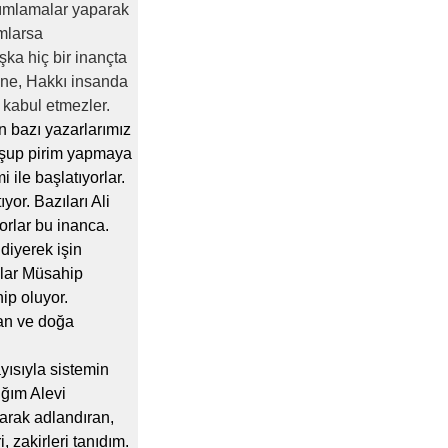
nımlamalar yaparak
ımlarsa
şka hiç bir inançta
rine, Hakkı insanda
 kabul etmezler.
n bazı yazarlarımız
uşup pirim yapmaya
i ile
başlatıyorlar.
or. Bazıları Ali
yorlar bu inanca.
 diyerek işin
alar Müsahip
ip oluyor.
san ve doğa
yısıyla sistemin
ığım Alevi
arak adlandıran,
 zakirleri tanıdım.