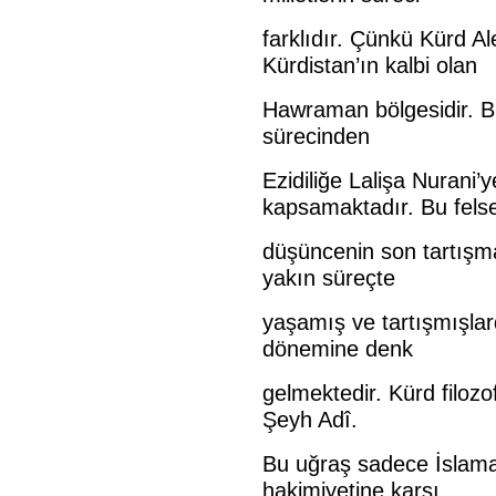
farklıdır. Çünkü Kürd Al
Kürdistan’ın kalbi olan
Hawraman bölgesidir. Bu
sürecinden
Ezidiliğe Lalişa Nurani’
kapsamaktadır. Bu fels
düşüncenin son tartışmac
yakın süreçte
yaşamış ve tartışmışlar
dönemine denk
gelmektedir. Kürd filoz
Şeyh Adî.
Bu uğraş sadece İslama 
hakimiyetine karşı