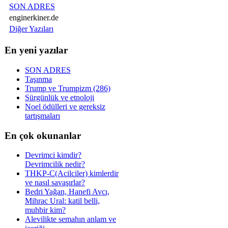
SON ADRES
enginerkiner.de
Diğer Yazıları
En yeni yazılar
SON ADRES
Taşınma
Trump ve Trumpizm (286)
Sürgünlük ve etnoloji
Noel ödülleri ve gereksiz
tartışmaları
En çok okunanlar
Devrimci kimdir?
Devrimcilik nedir?
THKP-C(Acilciler) kimlerdir
ve nasıl savaşırlar?
Bedri Yağan, Hanefi Avcı,
Mihrac Ural: katil belli,
muhbir kim?
Alevilikte semahın anlam ve