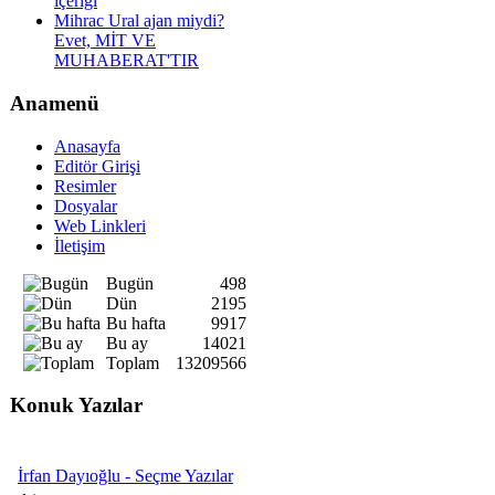
içeriği
Mihrac Ural ajan miydi?
Evet, MİT VE
MUHABERAT'TIR
Anamenü
Anasayfa
Editör Girişi
Resimler
Dosyalar
Web Linkleri
İletişim
Bugün
498
Dün
2195
Bu hafta
9917
Bu ay
14021
Toplam
13209566
Konuk Yazılar
İrfan Dayıoğlu - Seçme Yazılar