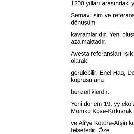
1200 yılları arasındaki y
Semavi isim ve referansl
dönüşüm
kavramlarıdır. Yeni oluş
azalmaktadır.
Avesta referansları ışık
olarak
görülebilir. Enel Haq, 
köprüsü ana
benzerliklerdir.
Yeni dönem 19. yy ekol
Momko Kose-Kırkısrak
ve Ali’ye Kötüre-Afşin k
felsefedir. Öze