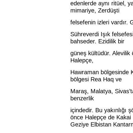
edenlerde aynı ritüel, y
mimariye, Zerdüşti
felsefenin izleri vardır
Sühreverdi Işık felsefe
bahseder. Ezidilik bir
güneş kültüdür. Alevilik 
Halepçe,
Hawraman bölgesinde K
bölgesi Rea Haq ve
Maraş, Malatya, Sivas’ta
benzerlik
içindedir. Bu yakınlığı 
önce Halepçe de
Kakai 
Geziye Elbistan Kanta