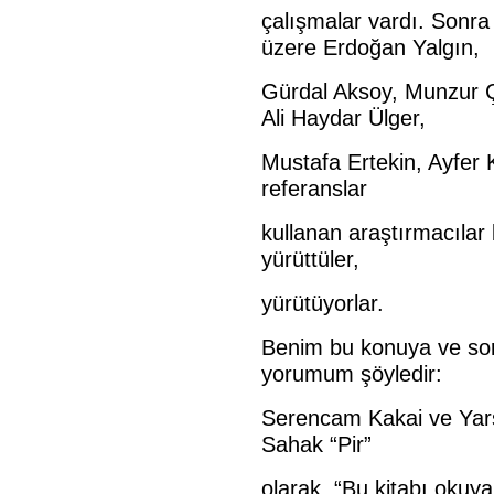
çalışmalar vardı. Sonr
üzere Erdoğan Yalgın,
Gürdal Aksoy, Munzur 
Ali Haydar Ülger,
Mustafa Ertekin, Ayfer 
referanslar
kullanan araştırmacılar
yürüttüler,
yürütüyorlar.
Benim bu konuya ve sor
yorumum şöyledir:
Serencam Kakai ve Yarsa
Sahak “Pir”
olarak, “Bu kitabı okuya