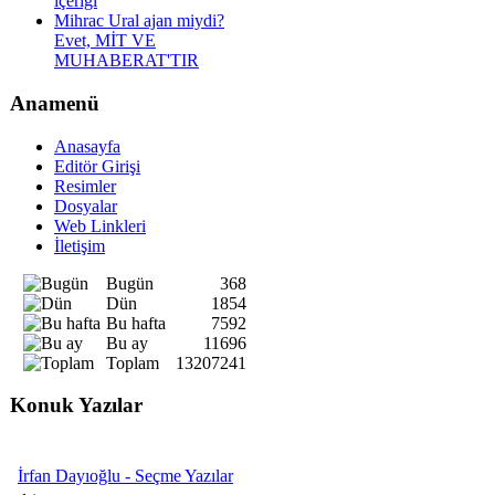
içeriği
Mihrac Ural ajan miydi?
Evet, MİT VE
MUHABERAT'TIR
Anamenü
Anasayfa
Editör Girişi
Resimler
Dosyalar
Web Linkleri
İletişim
Bugün
368
Dün
1854
Bu hafta
7592
Bu ay
11696
Toplam
13207241
Konuk Yazılar
İrfan Dayıoğlu - Seçme Yazılar