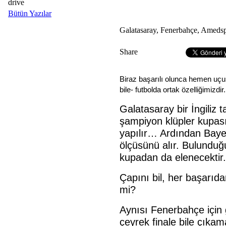
drive
Bütün Yazılar
Galatasaray, Fenerbahçe, Amedsp
Share
Biraz başarılı olunca hemen uç
bile- futbolda ortak özelliğimizdir.
Galatasaray bir İngiliz t
şampiyon klüpler kupası
yapılır… Ardından Bay
ölçüsünü alır. Bulunduğu
kupadan da elenecektir.
Çapını bil, her başarıd
mi?
Aynısı Fenerbahçe için 
çeyrek finale bile çıkam