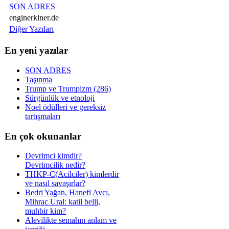
SON ADRES
enginerkiner.de
Diğer Yazıları
En yeni yazılar
SON ADRES
Taşınma
Trump ve Trumpizm (286)
Sürgünlük ve etnoloji
Noel ödülleri ve gereksiz
tartışmaları
En çok okunanlar
Devrimci kimdir?
Devrimcilik nedir?
THKP-C(Acilciler) kimlerdir
ve nasıl savaşırlar?
Bedri Yağan, Hanefi Avcı,
Mihrac Ural: katil belli,
muhbir kim?
Alevilikte semahın anlam ve