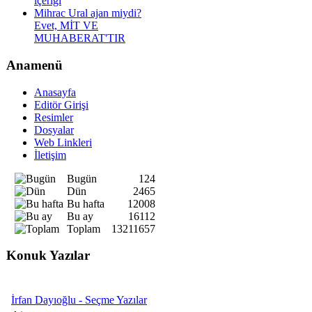
içeriği
Mihrac Ural ajan miydi?
Evet, MİT VE
MUHABERAT'TIR
Anamenü
Anasayfa
Editör Girişi
Resimler
Dosyalar
Web Linkleri
İletişim
Bugün
124
Dün
2465
Bu hafta
12008
Bu ay
16112
Toplam
13211657
Konuk Yazılar
İrfan Dayıoğlu - Seçme Yazılar