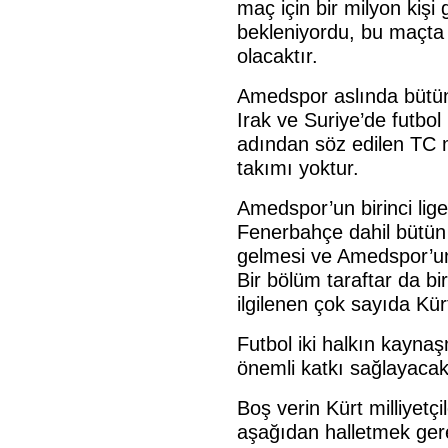
maç için bir milyon kiş
bekleniyordu, bu maçta
olacaktır.
Amedspor aslında bütün 
Irak ve Suriye’de futbol
adından söz edilen TC m
takımı yoktur.
Amedspor’un birinci li
Fenerbahçe dahil bütün b
gelmesi ve Amedspor’un
Bir bölüm taraftar da bir
ilgilenen çok sayıda Kür
Futbol iki halkın kayna
önemli katkı sağlayacakt
Boş verin Kürt milliyetçi
aşağıdan halletmek gere