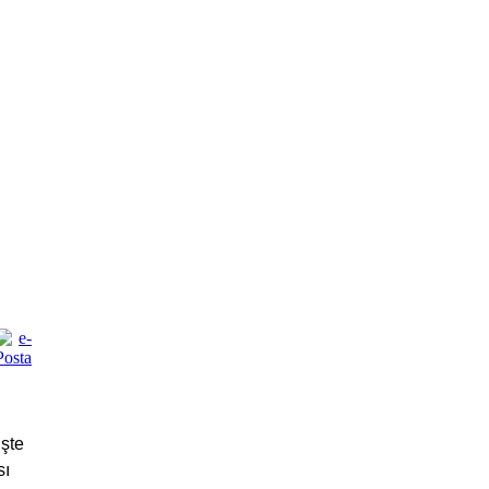
şte
sı