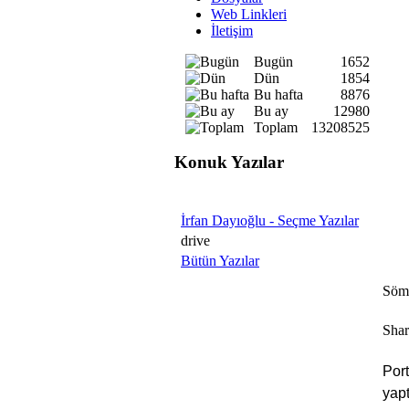
Web Linkleri
İletişim
Bugün
1652
Dün
1854
Bu hafta
8876
Bu ay
12980
Toplam
13208525
Konuk Yazılar
İrfan Dayıoğlu - Seçme Yazılar
drive
Bütün Yazılar
Sömü
Shar
Por
yapt