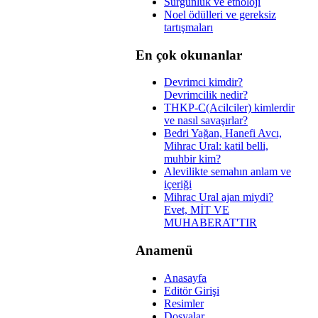
Sürgünlük ve etnoloji
Noel ödülleri ve gereksiz
tartışmaları
En çok okunanlar
Devrimci kimdir?
Devrimcilik nedir?
THKP-C(Acilciler) kimlerdir
ve nasıl savaşırlar?
Bedri Yağan, Hanefi Avcı,
Mihrac Ural: katil belli,
muhbir kim?
Alevilikte semahın anlam ve
içeriği
Mihrac Ural ajan miydi?
Evet, MİT VE
MUHABERAT'TIR
Anamenü
Anasayfa
Editör Girişi
Resimler
Dosyalar