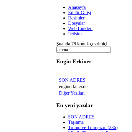
Anasayfa
Editör Girişi
Resimler
Dosyalar
Web Linkleri
İletişim
Şuanda 78 konuk çevrimiçi
Engin Erkiner
SON ADRES
enginerkiner.de
Diğer Yazıları
En yeni yazılar
SON ADRES
Taşınma
Trump ve Trumpizm (286)