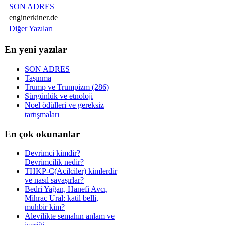
SON ADRES
enginerkiner.de
Diğer Yazıları
En yeni yazılar
SON ADRES
Taşınma
Trump ve Trumpizm (286)
Sürgünlük ve etnoloji
Noel ödülleri ve gereksiz
tartışmaları
En çok okunanlar
Devrimci kimdir?
Devrimcilik nedir?
THKP-C(Acilciler) kimlerdir
ve nasıl savaşırlar?
Bedri Yağan, Hanefi Avcı,
Mihrac Ural: katil belli,
muhbir kim?
Alevilikte semahın anlam ve