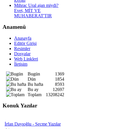
içeriği
Mihrac Ural ajan miydi?
Evet, MİT VE
MUHABERAT'TIR
Anamenü
Anasayfa
Editör Girişi
Resimler
Dosyalar
Web Linkleri
İletişim
Bugün
1369
Dün
1854
Bu hafta
8593
Bu ay
12697
Toplam
13208242
Konuk Yazılar
İrfan Dayıoğlu - Seçme Yazılar