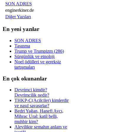
SON ADRES
enginerkiner.de
Diğer Yazıları
En yeni yazılar
SON ADRES
Taşınma
Trump ve Trumpizm (286)
Sürgünlük ve etnoloji
Noel ödülleri ve gereksiz
tartışmaları
En çok okunanlar
Devrimci kimdir?
Devrimcilik nedir?
THKP-C(Acilciler) kimlerdir
ve nasıl savaşırlar?
Bedri Yağan, Hanefi Avcı,
Mihrac Ural: katil belli,
muhbir kim?
Alevilikte semahın anlam ve