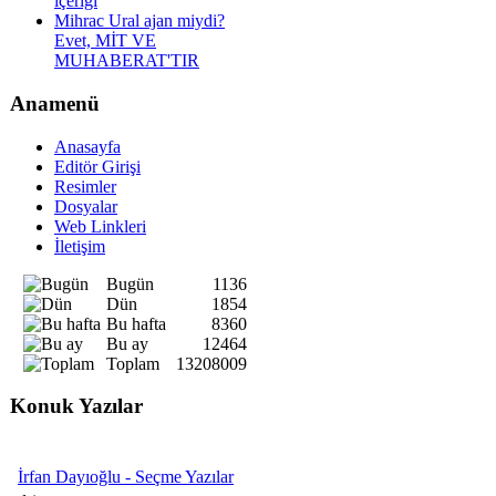
içeriği
Mihrac Ural ajan miydi?
Evet, MİT VE
MUHABERAT'TIR
Anamenü
Anasayfa
Editör Girişi
Resimler
Dosyalar
Web Linkleri
İletişim
Bugün
1136
Dün
1854
Bu hafta
8360
Bu ay
12464
Toplam
13208009
Konuk Yazılar
İrfan Dayıoğlu - Seçme Yazılar