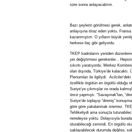
süre sonra anlayacaktım.
Bazı şeylerin görülmesi gerek, anla
anlayışına itiraz eden yoktu. Fransa
kazanmıştım. O yılların büyük yenilg
herkese ilaç gibi geliyordu.
TKEP kadrolarını yeniden düzenlemeni
yer değiştirmesi gerekenler... Hepsi
sıkıntı yaratıyordu. Merkez Komites
olan dışında, Türkiye’de kalacaktı.
Plenumları ile ilgiliydi.
Acilciler’dek
özellikle örgütün en örgütlü olduğu 
Suriye’ye çıkmışlar ve orada kalmışl
önce yapmıştı. “Savaşmak”tan, “dire
Suriye’de toplayıp “direniş” konuşm
göre göre yakalanmak istemez. TKEP’
Tehlikeliydi ama sonuçta tutunabilecek
neredeyse yoktu. Dolayısıyla burada 
oturabileceği zemindi. En örgütlü o
saklayabilecek durumda değilse, so