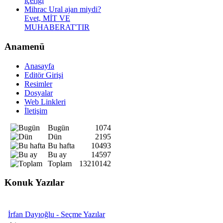
içeriği
Mihrac Ural ajan miydi?
Evet, MİT VE
MUHABERAT'TIR
Anamenü
Anasayfa
Editör Girişi
Resimler
Dosyalar
Web Linkleri
İletişim
Bugün
1074
Dün
2195
Bu hafta
10493
Bu ay
14597
Toplam
13210142
Konuk Yazılar
İrfan Dayıoğlu - Seçme Yazılar