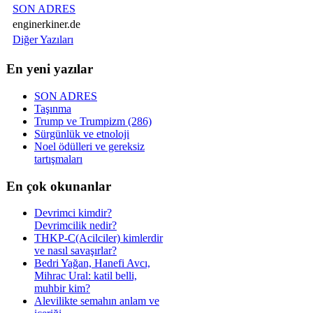
SON ADRES
enginerkiner.de
Diğer Yazıları
En yeni yazılar
SON ADRES
Taşınma
Trump ve Trumpizm (286)
Sürgünlük ve etnoloji
Noel ödülleri ve gereksiz
tartışmaları
En çok okunanlar
Devrimci kimdir?
Devrimcilik nedir?
THKP-C(Acilciler) kimlerdir
ve nasıl savaşırlar?
Bedri Yağan, Hanefi Avcı,
Mihrac Ural: katil belli,
muhbir kim?
Alevilikte semahın anlam ve