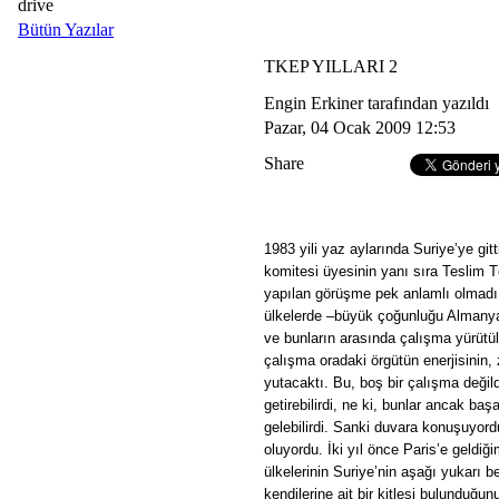
drive
Bütün Yazılar
TKEP YILLARI 2
Engin Erkiner tarafından yazıldı
Pazar, 04 Ocak 2009 12:53
Share
1983 yili yaz aylarında Suriye’ye git
komitesi üyesinin yanı sıra Teslim 
yapılan görüşme pek anlamlı olmadı d
ülkelerde –büyük çoğunluğu Almanya
ve bunların arasında çalışma yürütülm
çalışma oradaki örgütün enerjisinin
yutacaktı. Bu, boş bir çalışma değild
getirebilirdi, ne ki, bunlar ancak ba
gelebilirdi.
Sanki duvara konuşuyordu
oluyordu. İki yıl önce Paris’e geld
ülkelerinin Suriye’nin aşağı yukarı 
kendilerine ait bir kitlesi bulunduğ