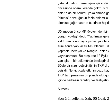
yatacak haliniz olmadığına göre, d
öncesinde önemli oranda çökmüş duru
onların da bir bölümü yakalanınca g
“direniş” sözcüğünün fazla anlamı o
direnişe çağırmasının üzerinde hiç d
Dönmeden önce MK üyelerinden birisi 
yorgun yoldaş” dedi. “Yapılması ger
kaldırmakta en başta psikolojik olara
süre sonra yapılacak MK Plenumu ile
yapmak üzereydi ve Kongre Tezleri ol
yayınlanmıştı. Bu broşürde 12 Eylül c
yanlışların bir bölümünün özeleştirisi
Böyle bir çizgi değişikliğinin TKP d
değildi. Ne ki, bizde etkinin dozu kaç
TKP tartışmasının ön planda olduğu
içinde herkesin tanıdığı ve faaliyeti
Sürecek...
Son Güncelleme: Salı, 06 Ocak 