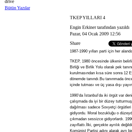
drive
Bütün Yazılar
TKEP YILLARI 4
Engin Erkiner tarafından yazıldı
Pazar, 04 Ocak 2009 12:56
Share
1987-1990 yılları parti için her aland
TKEP, 1980 öncesinde ülkenin belirli
Birliği ve Birlik Yolu olarak pek tan
kurulmasından kısa süre sonra 12 Eyl
dönemde tanındı.
Bu tanınmada önce
içinde tutması ve üç yasa dışı yayın
1990’da İstanbul’da iki örgüt var den
çalışmada da iyi bir düzey tutturmuş
dağılması sadece Sovyetçi örgütleri d
gidiyordu. Moral bozukluğu o düzeyde
çıkmadan sessizce gidiyorlardı.
1990
zayıflattı.
İlki, gerçekte ayrılık deği
Komünist Partisi adını alarak ayrı bi