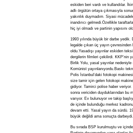
eskiden beri vardı ve kullandılar.
İki
adlı örgütün ortaya çıkmasıyla sonuç
yakınlık duymadım. Siyasi mücadele
inandırıcı gelmedi.
Özellikle taraftar
hiç iyi olmadı ve partinin yapısını ol
1993 yılında büyük bir darbe yedik. 
legalde çıkan üç yayın çevresinden 
oldu.
Yasadışı yayınlar eskiden teksir
dergilerin filmleri çekilirdi. KKP’ni
Birlik Yolu, yasal yayınlar nedeniyl
Komünist yayınlanıyordu.
Baskı tekni
Polis İstanbul’daki fotokopi makinesi
size tamir için gelen fotokopi makine
gidiyor. Tamirci polise haber veriyor.
sonra vericiden duyduklarından bu ma
varıyor. Ev bulunuyor ve takip başl
de içinde bulunduğu merkez kadron
devam etti. Yasal yayın da sürdü. 19
büyük değildi ama sonuçta darbeydi
Bu sırada BSP kurulmuştu ve içinde ye
Partinin devamından yana olanlar ile, 