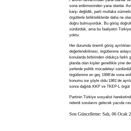
sona erdirmesinden yana olanlar. Avru
karşı değildik, parti mutlaka sürmel
örgütlerle birlikteliklerde daha ne ol
doğru bulmuyorduk.
Bu görüş doğrult
sürdürdük, ama bu faaliyetin Türkiy
yoktu.
Her durumda önemli görüş ayrılıklar
değerlendirilmesi, örgütlenme anlayı
konularda birbirinden oldukça farklı 
planda olan kişiler genellikle yine de
yerlerde politik mücadeleyi sürdürdü
örgütlenme en geç 1998’de sona erd
konumu ise şöyle oldu:
1981’de ayrıla
sonra dağıldı.
KKP ve TKEP-L örgüt ol
Partinin Türkiye sosyalist hareketinde
nelerdi sorularını gelecek yazıda ce
Son Güncelleme: Salı, 06 Ocak 