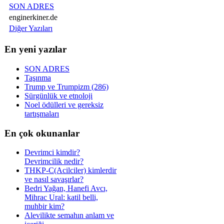
SON ADRES
enginerkiner.de
Diğer Yazıları
En yeni yazılar
SON ADRES
Taşınma
Trump ve Trumpizm (286)
Sürgünlük ve etnoloji
Noel ödülleri ve gereksiz
tartışmaları
En çok okunanlar
Devrimci kimdir?
Devrimcilik nedir?
THKP-C(Acilciler) kimlerdir
ve nasıl savaşırlar?
Bedri Yağan, Hanefi Avcı,
Mihrac Ural: katil belli,
muhbir kim?
Alevilikte semahın anlam ve