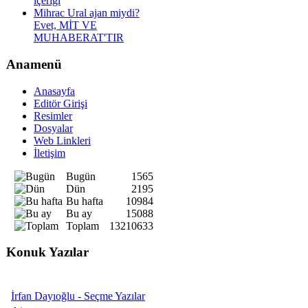
içeriği
Mihrac Ural ajan miydi?
Evet, MİT VE
MUHABERAT'TIR
Anamenü
Anasayfa
Editör Girişi
Resimler
Dosyalar
Web Linkleri
İletişim
Bugün
1565
Dün
2195
Bu hafta
10984
Bu ay
15088
Toplam
13210633
Konuk Yazılar
İrfan Dayıoğlu - Seçme Yazılar