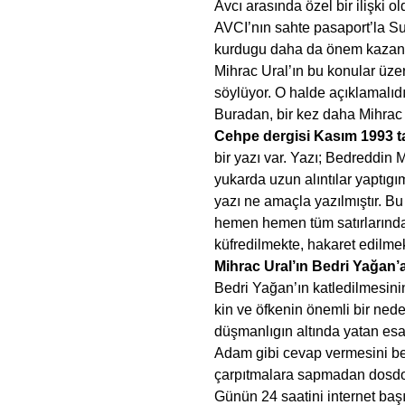
Avcı arasında özel bir ilişki 
AVCI’nın sahte pasaport’la Suri
kurdugu daha da önem kazanı
Mihrac Ural’ın bu konular üze
söylüyor. O halde açıklamalıdı
Buradan, bir kez daha Mihrac
Cehpe dergisi Kasım 1993 tar
bir yazı var. Yazı; Bedreddin M
yukarda uzun alıntılar yaptıgı
yazı ne amaçla yazılmıştır. Bu 
hemen hemen tüm satırlarında
küfredilmekte, hakaret edilm
Mihrac Ural’ın Bedri Yağan’a
Bedri Yağan’ın katledilmesin
kin ve öfkenin önemli bir nede
düşmanlıgın altında yatan es
Adam gibi cevap vermesini be
çarpıtmalara sapmadan dosdo
Günün 24 saatini internet baş