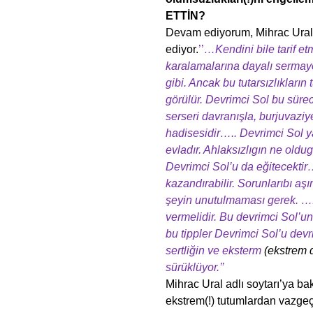
ETTİN?
Devam ediyorum, Mihrac Ural
ediyor.
’’
…Kendini bile tarif et
karalamalarına dayalı sermaye
gibi. Ancak bu tutarsızlıkların
görülür. Devrimci Sol bu sürec
serseri davranışla, burjuvazi
hadisesidir….. Devrimci Sol y
evladır. Ahlaksızlıgın ne oldu
Devrimci Sol’u da eğitecektir
kazandırabilir. Sorunlarıbı a
şeyin unutulmaması gerek. ….
vermelidir. Bu devrimci Sol’un 
bu tippler Devrimci Sol’u devr
sertliğin ve eksterm
(ekstrem 
sürüklüyor.’’
Mihrac Ural adlı soytarı’ya b
ekstrem(!) tutumlardan vazgeçi