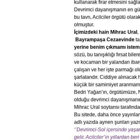
kullanarak firar etmesini sağla
Devrimci dayanışmanın en güze
bu tavrı, Acilciler örgütü olar
olmuştur.
İçimizdeki hain Mihrac Ural
,
Bayrampaşa Cezaevinde
ta
yerine benim çıkmamı istemi
sözü, bu tanışıklığı fırsat bil
ve kocaman bir yalandan ibar
çalışan ve her işte parmağı 
şarlatandır. Ciddiye alınacak 
küçük bir samimiyet aranmama
Bedri Yağan’ın, örgütümüze, 
olduğu devrimci dayanışmanın 
Mihrac Ural soytarısı tarafında
Bu sitede, daha önce yayınlan
adlı yazıda aynen şunları yazm
‘’Devrimci-Sol içersinde yaşa
gelir. Acilciler’in yıllardan b