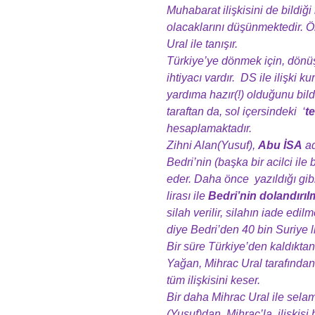
Muhabarat ilişkisini de bildiği
olacaklarını düşünmektedir. 
Ural ile tanışır.
Türkiye’ye dönmek için, dönüş 
ihtiyacı vardır. DS ile ilişki k
yardıma hazır(!) olduğunu bild
taraftan da, sol içersindeki ‘
t
hesaplamaktadır.
Zihni Alan(Yusuf),
Abu İSA
ad
Bedri’nin (başka bir acilci il
eder. Daha önce yazıldığı gib
lirası ile
Bedri’nin dolandırı
silah verilir, silahın iade ed
diye Bedri’den 40 bin Suriye lir
Bir süre Türkiye’den kaldıkta
Yağan, Mihrac Ural tarafından 
tüm ilişkisini keser.
Bir daha Mihrac Ural ile sela
(Yusuf)dan, Mihrac’la ilişkisi