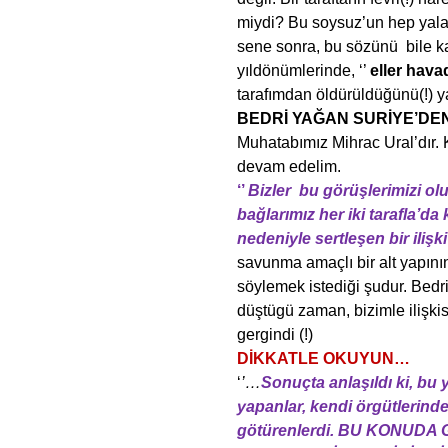
miydi? Bu soysuz’un hep yala
sene sonra, bu sözünü bile k
yıldönümlerinde, ‘’
eller hava
tarafımdan öldürüldüğünü(!) 
BEDRİ YAĞAN SURİYE’DEN
Muhatabımız Mihrac Ural’dır.
devam edelim.
‘’
Bizler bu görüşlerimizi ol
bağlarımız her iki tarafla’d
nedeniyle sertleşen bir iliş
savunma amaçlı bir alt yapının
söylemek istediği şudur. Bedr
düştügü zaman, bizimle ilişkis
gergindi (!)
DİKKATLE OKUYUN…
‘
’…
Sonuçta anlaşıldı ki, bu
yapanlar, kendi örgütlerinde 
götürenlerdi. BU KONU