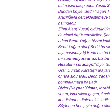
bulmasını talep eder. Yusuf,
S
Bundan böyle, Bedri Yağan Tür
aracılığıyla gerçekleştirmeye 
halindedir.
Zihni Alan( Yusuf) öldürüldük
devrimci örgüt temsilcileri Şa
adına Bedri Yağan bizzat katılı
Bedri Yağan olur.( Bedri bu sı
aşamasındaydı) Bedri’nin bu t
mi zannediyorsunuz, biz bu 
Hesabını soracağız’’
diyor.B
Ural, Dursun Karataş’ı arayara
onlara sığınarak, Bedri Yağan
pompalamaya başladı.
Bizler (
Haydar Yılmaz, İbrah
sonra, İsmi sıkça geçen, Sacit 
kendisinden dinlemek istedik. K
Söylenen her şeyin doğru old