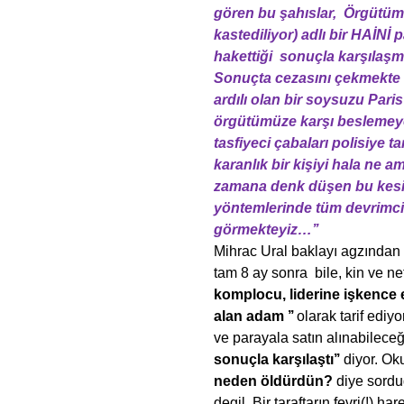
gören bu şahıslar, Örgütüm
kastediliyor) adlı bir HAİNİ 
hakettiği sonuçla karşılaşma
Sonuçta cezasını çekmekte
ardılı olan bir soysuzu Par
örgütümüze karşı beslemeye 
tasfiyeci çabaları polisiye
karanlık bir kişiyi hala ne am
zamana denk düşen bu kesiş
yöntemlerinde tüm devrimci 
görmekteyiz…’’
Mihrac Ural baklayı agzından 
tam 8 ay sonra bile, kin ve ne
komplocu, liderine işkence e
alan adam ’’
olarak tarif edi
ve parayala satın alınabileceğ
sonuçla karşılaştı’’
diyor. Ok
neden öldürdün?
diye sordu
degil. Bir taraftarın fevri(!) 