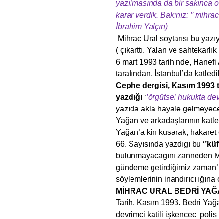
yazılmasında da bir sakınca 
karar verdik. Bakınız:
’’ mihra
İbrahim Yalçın)
Mihrac Ural soytarısı bu yazıy
( çıkarttı. Yalan ve sahtekarlık
6 mart 1993 tarihinde, Hanefi 
tarafından, İstanbul’da katled
Cephe dergisi, Kasım 1993 ta
yazdığı
‘
’örgütsel hukukta dev
yazıda akla hayale gelmeyece
Yağan ve arkadaşlarının katle
Yağan’a kin kusarak, hakaret
66. Sayısında yazdıgı bu ‘
’küf
bulunmayacağını zanneden Mihr
gündeme getirdiğimiz zaman’
söylemlerinin inandırıcılığına
MİHRAC URAL BEDRİ YAĞ
Tarih. Kasım 1993. Bedri Yağa
devrimci katili işkenceci polis