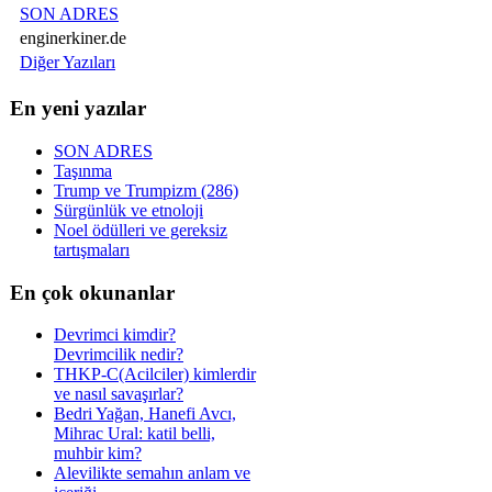
SON ADRES
enginerkiner.de
Diğer Yazıları
En yeni yazılar
SON ADRES
Taşınma
Trump ve Trumpizm (286)
Sürgünlük ve etnoloji
Noel ödülleri ve gereksiz
tartışmaları
En çok okunanlar
Devrimci kimdir?
Devrimcilik nedir?
THKP-C(Acilciler) kimlerdir
ve nasıl savaşırlar?
Bedri Yağan, Hanefi Avcı,
Mihrac Ural: katil belli,
muhbir kim?
Alevilikte semahın anlam ve