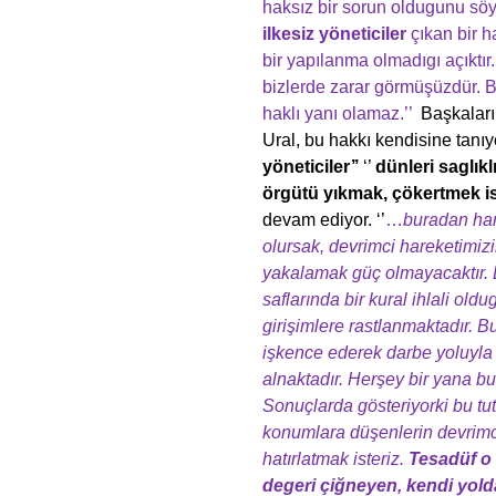
haksız bir sorun oldugunu söy
ilkesiz yöneticiler
çıkan bir h
bir yapılanma olmadıgı açıktı
bizlerde zarar görmüşüzdür.
haklı yanı olamaz.’’
Başkaları
Ural, bu hakkı kendisine tanıyo
yöneticiler’’
‘’
dünleri saglık
örgütü yıkmak, çökertmek i
devam ediyor. ‘’
…
buradan ha
olursak, devrimci hareketimi
yakalamak güç olmayacaktır. E
saflarında bir kural ihlali old
girişimlere rastlanmaktadır. B
işkence ederek darbe yoluyla
alnaktadır. Herşey bir yana bu
Sonuçlarda gösteriyorki bu tut
konumlara düşenlerin devrimci
hatırlatmak isteriz.
Tesadüf o 
degeri çiğneyen, kendi yolda