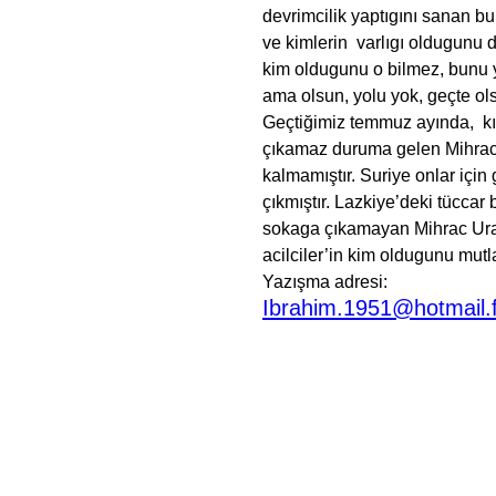
devrimcilik yaptıgını sanan b
ve kimlerin varlıgı oldugunu 
kim oldugunu o bilmez, bunu 
ama olsun, yolu yok, geçte 
Geçtiğimiz temmuz ayında, kıç
çıkamaz duruma gelen Mihrac U
kalmamıştır. Suriye onlar için
çıkmıştır. Lazkiye’deki tücca
sokaga çıkamayan Mihrac Ural a
acilciler’in kim oldugunu mutl
Yazışma adresi:
Ibrahim.1951@hotmail.f