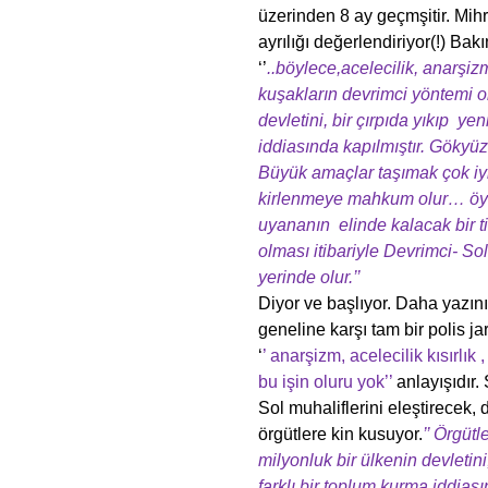
üzerinden 8 ay geçmşitir. Mih
ayrılığı değerlendiriyor(!) Bakı
‘’
..böylece,acelecilik, anarşiz
kuşakların devrimci yöntemi o
devletini, bir çırpıda yıkıp yen
iddiasında kapılmıştır. Göky
Büyük amaçlar taşımak çok iyi
kirlenmeye mahkum olur… öyle
uyananın elinde kalacak bir t
olması itibariyle Devrimci- S
yerinde olur.’’
Diyor ve başlıyor. Daha yazını
geneline karşı tam bir polis j
‘
’ anarşizm, acelecilik kısırlı
bu işin oluru yok’’
anlayışıdır
Sol muhaliflerini eleştirecek, 
örgütlere kin kusuyor.
’’ Örgüt
milyonluk bir ülkenin devletini,
farklı bir toplum kurma iddias