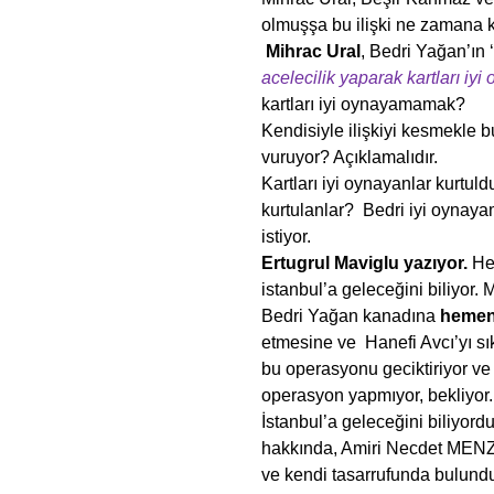
olmuşşa bu ilişki ne zamana 
Mihrac Ural
, Bedri Yağan’ın ‘
acelecilik yaparak kartları iy
kartları iyi oynayamamak?
Kendisiyle ilişkiyi kesmekle
vuruyor? Açıklamalıdır.
Kartları iyi oynayanlar kurtuld
kurtulanlar? Bedri iyi oynaya
istiyor.
Ertugrul Maviglu yazıyor.
Hep
istanbul’a geleceğini biliyo
Bedri Yağan kanadına
hemen
etmesine ve Hanefi Avcı’yı sı
bu operasyonu geciktiriyor v
operasyon yapmıyor, bekliyor.
İstanbul’a geleceğini biliyord
hakkında, Amiri Necdet MENZİL
ve kendi tasarrufunda bulundu