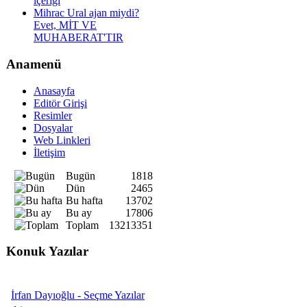
içeriği
Mihrac Ural ajan miydi?
Evet, MİT VE
MUHABERAT'TIR
Anamenü
Anasayfa
Editör Girişi
Resimler
Dosyalar
Web Linkleri
İletişim
Bugün
1818
Dün
2465
Bu hafta
13702
Bu ay
17806
Toplam
13213351
Konuk Yazılar
İrfan Dayıoğlu - Seçme Yazılar