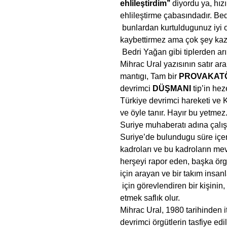
ehlileştirdim’’
diyordu ya, hız
ehlileştirme çabasındadır. Be
bunlardan kurtuldugunuz iyi o
kaybettirmez ama çok şey kaza
Bedri Yağan gibi tiplerden ar
Mihrac Ural yazısının satır ara
mantıgı, Tam bir
PROVAKAT
devrimci
DÜŞMANI
tip’in hez
Türkiye devrimci hareketi ve K
ve öyle tanır. Hayır bu yetmez.
Suriye muhaberatı adına çalı
Suriye’de bulundugu süre içersi
kadroları ve bu kadroların mev
herşeyi rapor eden, başka örgü
için arayan ve bir takım insanl
için görevlendiren bir kişinin,
etmek saflık olur.
Mihrac Ural, 1980 tarihinden 
devrimci örgütlerin tasfiye edi