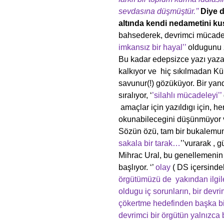
sevdasına düşmüştür.’’
Diye d
altında kendi nedametini k
bahsederek, devrimci mücad
imkansız bir hayal’’
oldugunu z
Bu kadar edepsizce yazı yaza
kalkıyor ve hiç sıkılmadan Kü
savunur(!) gözüküyor. Bir yan
sıralıyor, ‘
’silahlı mücadeleyi’’
amaçlar için yazıldıgı için, her
okunabilecegini düşünmüyor v
Sözün özü, tam bir bukalemun
sakala bir tarak…
’’vurarak , g
Mihrac Ural, bu genellemenin
başlıyor. ‘’
olay
( DS içersinde
örgütümüzü de yakından ilgi
oldugu iç sorunların, bir devr
çökertme hedefinden başka bi
devrimci bir örgütün yalnızca 