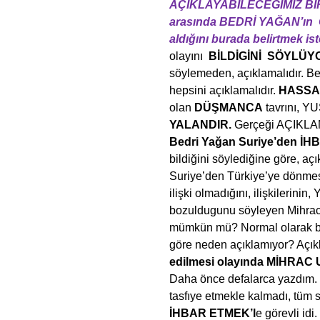
AÇIKLAYABİLECEGİMİZ Bİ
arasında BEDRİ YAĞAN’ın 
aldığını burada belirtmek ist
olayını
BİLDİGİNİ SÖYLÜY
söylemeden, açıklamalıdır. Be
hepsini açıklamalıdır.
HASSA 
olan
DÜŞMANCA
tavrını, Y
YALANDIR.
Gerçeği AÇIKLA
Bedri Yağan Suriye’den İH
bildiğini söylediğine göre, aç
Suriye’den Türkiye’ye dönmes
ilişki olmadığını, ilişkilerini
bozuldugunu söyleyen Mihrac U
mümkün mü? Normal olarak bil
göre neden açıklamıyor? Açı
edilmesi olayında MİHRAC
Daha önce defalarca yazdım
tasfıye etmekle kalmadı, tüm 
İHBAR ETMEK’l
e görevli idi.