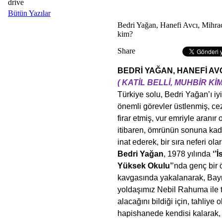
drive
Bütün Yazılar
Bedri Yağan, Hanefi Avcı, Mihrac 
kim?
Share
BEDRİ YAĞAN, HANEFİ AVC
( KATİL BELLİ, MUHBİR KİM..
Türkiye solu, Bedri Yağan’ı iy
önemli görevler üstlenmiş, ce
firar etmiş, vur emriyle aranı
itibaren, ömrünün sonuna ka
inat ederek, bir sıra neferi ol
Bedri Yağan
, 1978 yılında
‘’
Yüksek Okulu’
’nda genç bir ö
kavgasında yakalanarak, Ba
yoldaşımız Nebil Rahuma ile t
alacağını bildiği için, tahliy
hapishanede kendisi kalarak, 