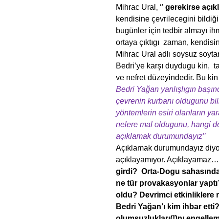
Mihrac Ural, ‘’
gerekirse açıkla
kendisine çevrilecegini bildi
bugünler için tedbir almayı ih
ortaya çıktıgı zaman, kendisi
Mihrac Ural adlı soysuz soytarı
Bedri’ye karşı duydugu kin, t
ve nefret düzeyindedir. Bu k
Bedri Yağan yanlışlıgın başın
çevrenin kurbanı oldugunu bil
yöntemlerin esiri olanların yar
nelere mal oldugunu, hangi dev
açıklamak durumundayız’’
Açıklamak durumundayız diyor 
açıklayamıyor. Açıklayamaz
girdi? Orta-Dogu sahasında 
ne tür provakasyonlar yaptı
oldu? Devrimci etkinliklere 
Bedri Yağan’ı kim ihbar etti?
olumsuzlukları(!)nı engell