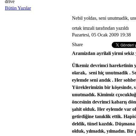
drive
Bütün Yazılar
Nebil yoldas, seni unutmadik, u
ortak imzali tarafından yazıldı
Pazartesi, 05 Ocak 2009 19:38
Share
Aramizdan ayrilali yirmi sekiz y
Ülkemiz devrimci hareketinin ye
olarak,
seni hiç unutmadik .
Se
eylemde seni andık . Her sohbe
Yüreklerimizin
bir köşesinde, 
unutmadık. Kimimiz cçocukluğu
öncesinin devrimci kabarış dö
şahit olduk. Her eylemde var ol
getirdiğine tanıklik ettik. Hapis
deldik, tünel kazdık. Düşmana 
olduk, yılmadık, yılmadın. Bir