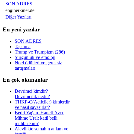
SON ADRES
enginerkiner.de
Diğer Yazıları
En yeni yazılar
SON ADRES
Taşınma
Trump ve Trumpizm (286)
Sürgünlük ve etnoloji
Noel ödülleri ve gereksiz
tartışmaları
En çok okunanlar
Devrimci kimdir?
Devrimcilik nedir?
THKP-C(Acilciler) kimlerdir
ve nasıl savaşırlar?
Bedri Yağan, Hanefi Avcı,
Mihrac Ural: katil belli,
muhbir kim?
Alevilikte semahın anlam ve