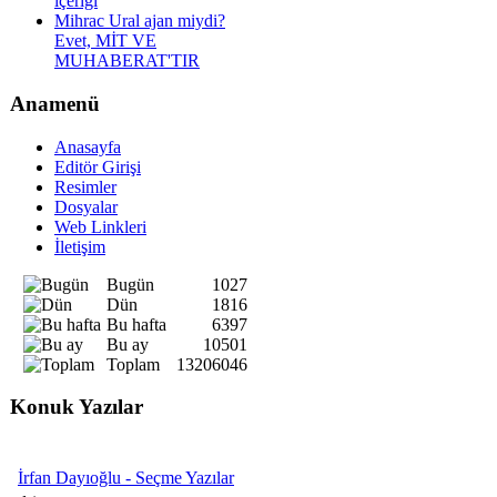
içeriği
Mihrac Ural ajan miydi?
Evet, MİT VE
MUHABERAT'TIR
Anamenü
Anasayfa
Editör Girişi
Resimler
Dosyalar
Web Linkleri
İletişim
Bugün
1027
Dün
1816
Bu hafta
6397
Bu ay
10501
Toplam
13206046
Konuk Yazılar
İrfan Dayıoğlu - Seçme Yazılar