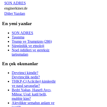
SON ADRES
enginerkiner.de
Diğer Yazıları
En yeni yazılar
SON ADRES
Taşınma
Trump ve Trumpizm (286)
Sürgünlük ve etnoloji
Noel ödülleri ve gereksiz
tartışmaları
En çok okunanlar
Devrimci kimdir?
Devrimcilik nedir?
THKP-C(Acilciler) kimlerdir
ve nasıl savaşırlar?
Bedri Yağan, Hanefi Avcı,
Mihrac Ural: katil belli,
muhbir kim?
Alevilikte semahın anlam ve