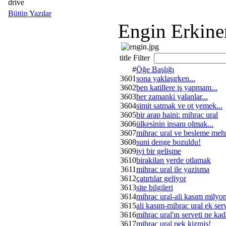
drive
Bütün Yazılar
Engin Erkine
title Filter
#
Öğe Başlığı
3601
sona yaklaşırken...
3602
ben katillere iş yapmam...
3603
her zamanki yalanlar...
3604
simit satmak ve ot yemek...
3605
bir arap haini: mihrac ural
3606
ülkesinin insanı olmak...
3607
mihrac ural ve besleme me
3608
suni denge bozuldu!
3609
iyi bir gelişme
3610
birakilan yerde otlamak
3611
mihrac ural ile yazisma
3612
çatırtılar geliyor
3613
site bilgileri
3614
mihrac ural-ali kasım milyon
3615
ali kasım-mihrac ural ek serv
3616
mihrac ural'ın serveti ne kad
3617
mihrac ural pek kizmis!