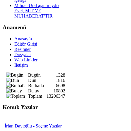
içeriği
Mihrac Ural ajan miydi?
Evet, MİT VE
MUHABERAT'TIR
Anamenü
Anasayfa
Editör Girişi
Resimler
Dosyalar
Web Linkleri
İletişim
Bugün
1328
Dün
1816
Bu hafta
6698
Bu ay
10802
Toplam
13206347
Konuk Yazılar
İrfan Dayıoğlu - Seçme Yazılar