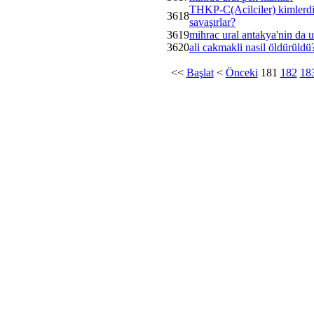
THKP-C(Acilciler) kimlerdir
3618
savaşırlar?
3619
mihrac ural antakya'nin da u
3620
ali cakmakli nasil öldürüldü
<<
Başlat
<
Önceki
181
182
18