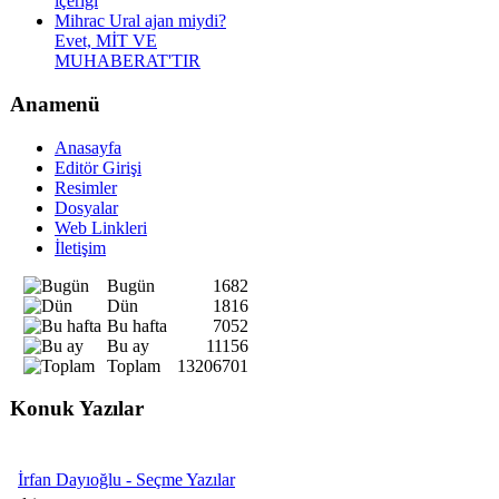
içeriği
Mihrac Ural ajan miydi?
Evet, MİT VE
MUHABERAT'TIR
Anamenü
Anasayfa
Editör Girişi
Resimler
Dosyalar
Web Linkleri
İletişim
Bugün
1682
Dün
1816
Bu hafta
7052
Bu ay
11156
Toplam
13206701
Konuk Yazılar
İrfan Dayıoğlu - Seçme Yazılar