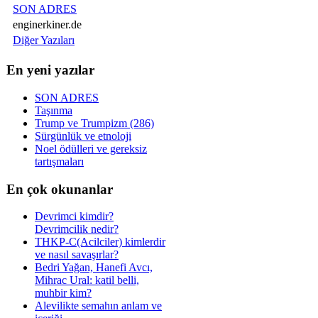
SON ADRES
enginerkiner.de
Diğer Yazıları
En yeni yazılar
SON ADRES
Taşınma
Trump ve Trumpizm (286)
Sürgünlük ve etnoloji
Noel ödülleri ve gereksiz
tartışmaları
En çok okunanlar
Devrimci kimdir?
Devrimcilik nedir?
THKP-C(Acilciler) kimlerdir
ve nasıl savaşırlar?
Bedri Yağan, Hanefi Avcı,
Mihrac Ural: katil belli,
muhbir kim?
Alevilikte semahın anlam ve