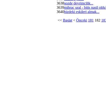
3638
sozde devrimcilik...
3639
mihrac ural - bitis nasil oldu
3640
bizdeki eskileri almak...
<<
Başlat
<
Önceki
181
182
18