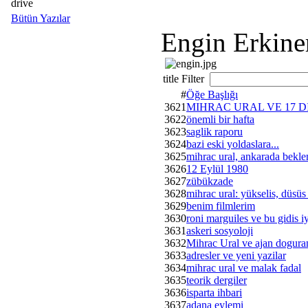
drive
Bütün Yazılar
Engin Erkine
title Filter
#
Öğe Başlığı
3621
MIHRAC URAL VE 17 D
3622
önemli bir hafta
3623
saglik raporu
3624
bazi eski yoldaslara...
3625
mihrac ural, ankarada beklen
3626
12 Eylül 1980
3627
zübükzade
3628
mihrac ural: yükselis, düsüs
3629
benim filmlerim
3630
roni marguiles ve bu gidis iy
3631
askeri sosyoloji
3632
Mihrac Ural ve ajan dogura
3633
adresler ve yeni yazilar
3634
mihrac ural ve malak fadal
3635
teorik dergiler
3636
isparta ihbari
3637
adana eylemi