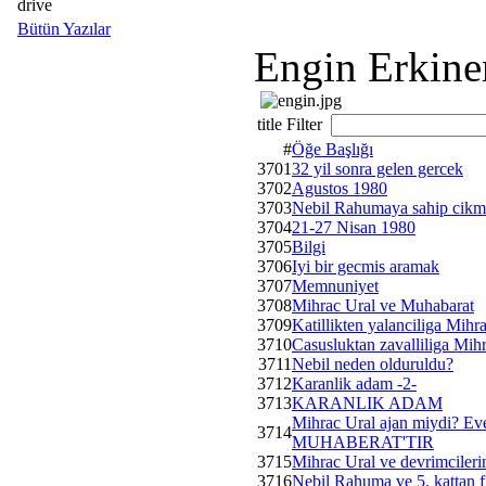
drive
Bütün Yazılar
Engin Erkine
title Filter
#
Öğe Başlığı
3701
32 yil sonra gelen gercek
3702
Agustos 1980
3703
Nebil Rahumaya sahip cikma
3704
21-27 Nisan 1980
3705
Bilgi
3706
Iyi bir gecmis aramak
3707
Memnuniyet
3708
Mihrac Ural ve Muhabarat
3709
Katillikten yalanciliga Mihr
3710
Casusluktan zavalliliga Mih
3711
Nebil neden olduruldu?
3712
Karanlik adam -2-
3713
KARANLIK ADAM
Mihrac Ural ajan miydi? E
3714
MUHABERAT'TIR
3715
Mihrac Ural ve devrimcilerin
3716
Nebil Rahuma ve 5. kattan f