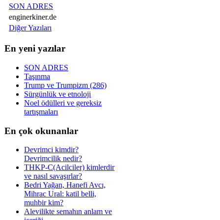
SON ADRES
enginerkiner.de
Diğer Yazıları
En yeni yazılar
SON ADRES
Taşınma
Trump ve Trumpizm (286)
Sürgünlük ve etnoloji
Noel ödülleri ve gereksiz
tartışmaları
En çok okunanlar
Devrimci kimdir?
Devrimcilik nedir?
THKP-C(Acilciler) kimlerdir
ve nasıl savaşırlar?
Bedri Yağan, Hanefi Avcı,
Mihrac Ural: katil belli,
muhbir kim?
Alevilikte semahın anlam ve