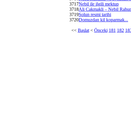
3717
Nebil ile ilgili mektup
3718
Ali Cakmakli – Nebil Rahu
3719
Solun resmi tarihi
3720
Domuzdan kil koparmak...
<<
Başlat
<
Önceki
181
182
18