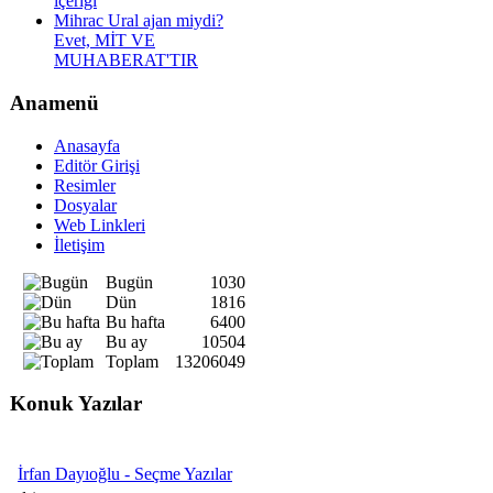
içeriği
Mihrac Ural ajan miydi?
Evet, MİT VE
MUHABERAT'TIR
Anamenü
Anasayfa
Editör Girişi
Resimler
Dosyalar
Web Linkleri
İletişim
Bugün
1030
Dün
1816
Bu hafta
6400
Bu ay
10504
Toplam
13206049
Konuk Yazılar
İrfan Dayıoğlu - Seçme Yazılar