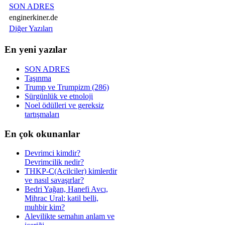
SON ADRES
enginerkiner.de
Diğer Yazıları
En yeni yazılar
SON ADRES
Taşınma
Trump ve Trumpizm (286)
Sürgünlük ve etnoloji
Noel ödülleri ve gereksiz
tartışmaları
En çok okunanlar
Devrimci kimdir?
Devrimcilik nedir?
THKP-C(Acilciler) kimlerdir
ve nasıl savaşırlar?
Bedri Yağan, Hanefi Avcı,
Mihrac Ural: katil belli,
muhbir kim?
Alevilikte semahın anlam ve