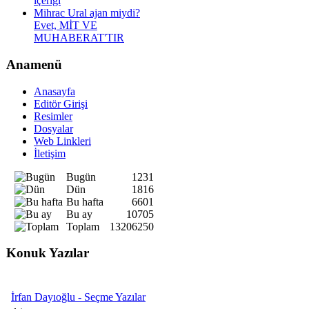
içeriği
Mihrac Ural ajan miydi?
Evet, MİT VE
MUHABERAT'TIR
Anamenü
Anasayfa
Editör Girişi
Resimler
Dosyalar
Web Linkleri
İletişim
Bugün
1231
Dün
1816
Bu hafta
6601
Bu ay
10705
Toplam
13206250
Konuk Yazılar
İrfan Dayıoğlu - Seçme Yazılar