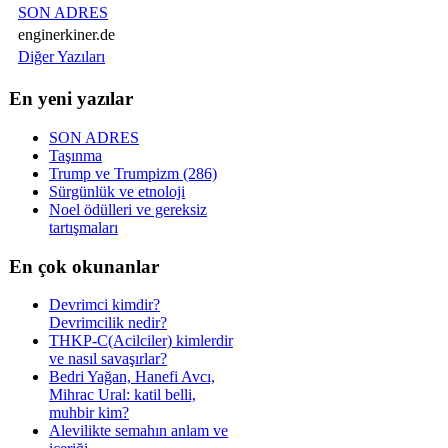
SON ADRES
enginerkiner.de
Diğer Yazıları
En yeni yazılar
SON ADRES
Taşınma
Trump ve Trumpizm (286)
Sürgünlük ve etnoloji
Noel ödülleri ve gereksiz
tartışmaları
En çok okunanlar
Devrimci kimdir?
Devrimcilik nedir?
THKP-C(Acilciler) kimlerdir
ve nasıl savaşırlar?
Bedri Yağan, Hanefi Avcı,
Mihrac Ural: katil belli,
muhbir kim?
Alevilikte semahın anlam ve