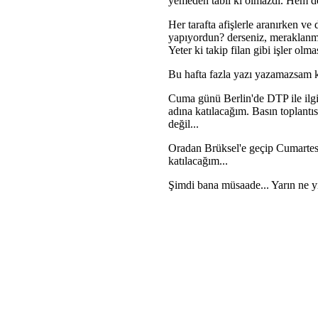
yemeden tabii ki olmazdı. Hem d
Her tarafta afişlerle aranırken v
yapıyordun? derseniz, meraklanma
Yeter ki takip filan gibi işler olmas
Bu hafta fazla yazı yazamazsam k
Cuma günü Berlin'de DTP ile ilgil
adına katılacağım. Basın toplantı
değil...
Oradan Brüksel'e geçip Cumarte
katılacağım...
Şimdi bana müsaade... Yarın ne y