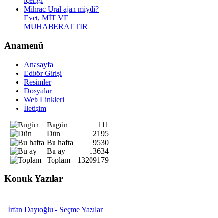
içeriği
Mihrac Ural ajan miydi?
Evet, MİT VE
MUHABERAT'TIR
Anamenü
Anasayfa
Editör Girişi
Resimler
Dosyalar
Web Linkleri
İletişim
Bugün
111
Dün
2195
Bu hafta
9530
Bu ay
13634
Toplam
13209179
Konuk Yazılar
İrfan Dayıoğlu - Seçme Yazılar