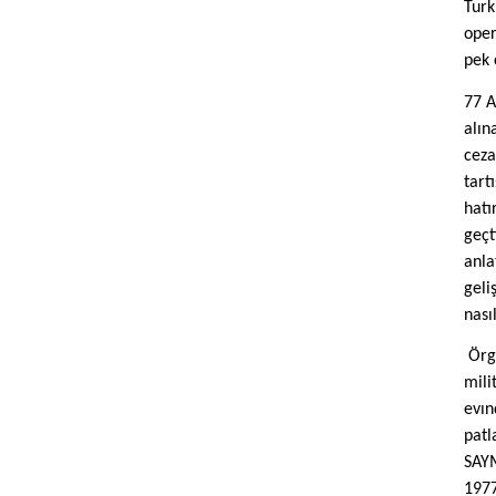
Turk
oper
pek 
77 A
alın
ceza
tart
hatı
geçt
anla
geli
nası
Örg
mili
evın
pat
SAY
1977