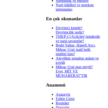
Sürgünlük ve etnoloji
Noel ödülleri ve gereksiz
tartışmaları
En çok okunanlar
Devrimci kimdir?
Devrimcilik nedir?
THKP-C(Acilciler) kimlerdir
ve nasıl savaşırlar?
Bedri Yağan, Hanefi Avcı,
Mihrac Ural: katil belli,
muhbir kim?
Alevilikte semahın anlam ve
içeriği
Mihrac Ural ajan miydi?
Evet, MİT VE
MUHABERAT'TIR
Anamenü
Anasayfa
Editör Girişi
Resimler
Dosyalar