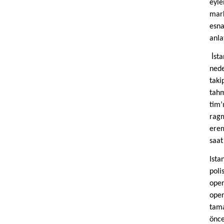
eyl
mark
esna
anla
İst
nede
taki
tahm
tim’
ragm
erem
saat
Ista
poli
oper
oper
tama
önce