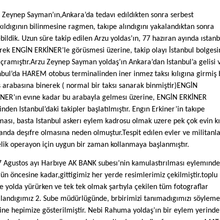
 Zeynep Sayman’ın,Ankara’da tedavı edıldıkten sonra serbest
kıldıgının bilinmesine ragmen, takıpe alındıgını yakalandıktan sonra
bildik. Uzun süre takip edilen Arzu yoldas’ın, 77 hazıran ayında ıstanb
rek ENGİN ERKİNER’le görüsmesi üzerine, takip olayı İstanbul bolgesi
ıçramıştır.Arzu Zeynep Sayman yoldaş’ın Ankara’dan Istanbul’a gelisi 
nbul’da HAREM otobus terminalinden iner inmez taksı kılıgına girmiş 
s arabasına binerek ( normal bir taksı sanarak binmiştir)ENGİN
NER’ın evıne kadar bu arabayla gelmesı üzerine, ENGİN ERKİNER
inden Istanbul’daki takipler başlatılmıştır. Engın Erkiner’in takıpe
ması, basta Istanbul askerı eylem kadrosu olmak uzere pek çok evin k
nda deşıfre olmasına neden olmuştur.Tespit edılen evler ve militanl
lik operayon için uygun bir zaman kollanmaya başlanmıştır.
 Agustos ayı Harbıye AK BANK subesı’nin kamulastırılması eylemınd
gün öncesine kadar,gittigimiz her yerde resimlerimiz çekilmiştir.toplu
e yolda yürürken ve tek tek olmak şartıyla çekilen tüm fotograflar
landıgımız 2. Sube müdürlügünde, brbirimizi tanımadıgımızı söylem
ine hepimize gösterilmiştir. Nebi Rahuma yoldaş’ın bir eylem yerinde