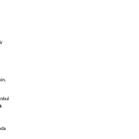
ir
in,
anbul
k
ada