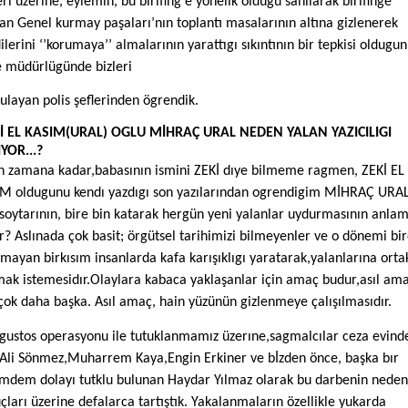
eri üzerine, eylemin, bu birifing’e yonelik oldugu sanılarak birifinge
lan Genel kurmay paşaları’nın toplantı masalarının altına gizlenerek
ilerini ‘’korumaya’’ almalarının yarattıgı sıkıntının bir tepkisi oldugun
 müdürlügünde bizleri
ulayan polis şeflerinden ögrendik.
İ EL KASIM(URAL) OGLU MİHRAÇ URAL NEDEN YALAN YAZICILIGI
YOR...?
n zamana kadar,babasının ismini ZEKİ dıye bilmeme ragmen, ZEKİ EL
M oldugunu kendı yazdıgı son yazılarından ogrendigim MİHRAÇ URA
 soytarının, bire bin katarak hergün yeni yalanlar uydurmasının anlam
r? Aslınada çok basit; örgütsel tarihimizi bilmeyenler ve o dönemi bir
mayan birkısım insanlarda kafa karışıklıgı yaratarak,yalanlarına orta
ak istemesidır.Olaylara kabaca yaklaşanlar için amaç budur,asıl am
çok daha başka. Asıl amaç, hain yüzünün gizlenmeye çalışılmasıdır.
gustos operasyonu ile tutuklanmamız üzerıne,sagmalcılar ceza evind
Ali Sönmez,Muharrem Kaya,Engin Erkiner ve bİzden önce, başka bır
mdem dolayı tutklu bulunan Haydar Yılmaz olarak bu darbenin neden
çları üzerine defalarca tartıştık. Yakalanmaların özellikle yukarda