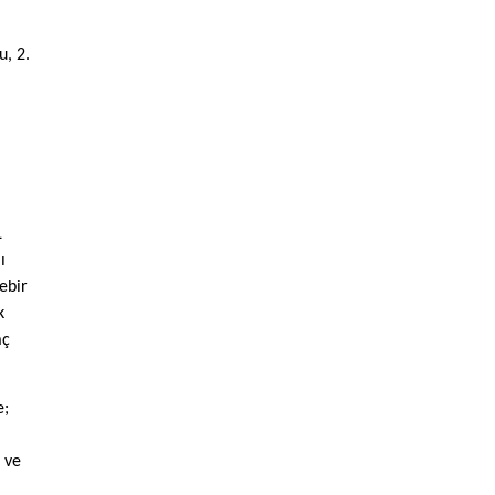
u, 2.
L
ı
ebir
k
aç
e;
 ve