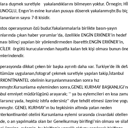
lara duşmek suretiyle
yakalandıklarını bilmeyen yoktur. Örnegin; H
NOGLU, Engın’in evine kurulan pusuya düserek yakalanmıştır.Bu biç
lananların sayısı 7-8 kisidir.
stos operasyonun özü budur.Yakalanmalarla birlikte basın-yayın
nlarında çıkan haber yorumlar’da, özellikle ENGİN ERKİNER’in hedef
ması bilinçi yapılan bir yönlendirmeden ibarettir.ENGİN ERKİNER’in,
LCİLER
örgütü kurucularından hayatta kalan tek kişi olması bunun ön
nlerindendir.
perasyonda dikkat çeken bir başka ayrıntı daha var. Turkiye’de ilk def
tümüze uygulanan,fotograf çekmek suretiyle yapılan takip,İstanbul
RKONTİNANTEL otelinin kurşunlanmasından sonra hız
anmıştır.Kursunlama eyleminden sonra,GENEL KURMAY BAŞKANLIGI’n
nbul emniyet müdürlügünü arayarak; ‘’ ya bu eylemcileri en kısa za
larsınız yada, hepiniz istıfa edersiniz’’ diye tehdit etmesi üzerine yog
nmıştır. GENEL KURMAY’ın bu tepkisinin altında yatan neden
İnterkontinantel otelini Kursunlama eylemi sırasında ciıvardaki otelle
nde, o an yapılmakta olan bır Genelkurmay birifingi’nin olması ve sila