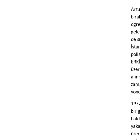
Arzu
bıra
ogre
gele
de s
İsta
poli
ERKİ
üzer
alın
zama
yöne
1977
bır 
hald
yaka
üzer