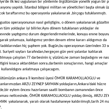
iye’de ilk kez uygulanan bır yöntemle örgütümüze yonelik yogun bir p
asyonu yapıldı. İstanbul bölgesi militan ve yöneticileri başta olmak ü
cok taraftarımız bu operasyonla yakalanarak ,birçogu tutuklanmıştı.
gustos operasyonunun nasıl geliştiginı, o dönem yakalanarak gözaltı
an tüm yoldaşlar iyi bilirler.Aynı dönem tutuklanan yoldaşlar ıle
evınde yaptıgımız durum degerlendirmelerinde, konuyu enıne boyun
ışarak yolumuza, kaldıgımız yerden devam etme kararı aldıgımızı da
rladıklarından hiç şuphem yok. Bugün,bu operasyonun üzerinden 33 
i. Suriyeli soytarı tarafından,hergeçen gün yeni yalanlar katılarak
tılmaya çalışılan 77 darbesinin iç yüzünü,ne zaman başladıgını ve nas
ştigini kısaca aktardıktan sonra,darbenin sonuçlarının, hangi amaçlar 
l kullanıldıgını anlatmaya çalışacagım.
ütümüzün ankara İl komitesi üyesi ÖMÜR KARAMOLLAOGLU ve
tanlarımızdan ARZU ZEYNEP SAYMAN yoldaşların,Ankara’daki hücre
de,bir eylem öncesı hazırlanan saatli bombanın zamanından önce
laması neticesinde, ÖMÜR KARAMOLLAOGLU yoldaş ölmüş, ARZU ZE
MAN
yakalanarak, yaralı olarak hastahaneye kaldırılmıştı,tarih 24 m
.