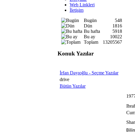
Web Linkleri
İletişim
Bugün
548
Dün
1816
Bu hafta
5918
Bu ay
10022
Toplam
13205567
Konuk Yazılar
İrfan Dayıoğlu - Seçme Yazılar
drive
Bütün Yazılar
1977
Ibra
Cuma
Shar
Bili