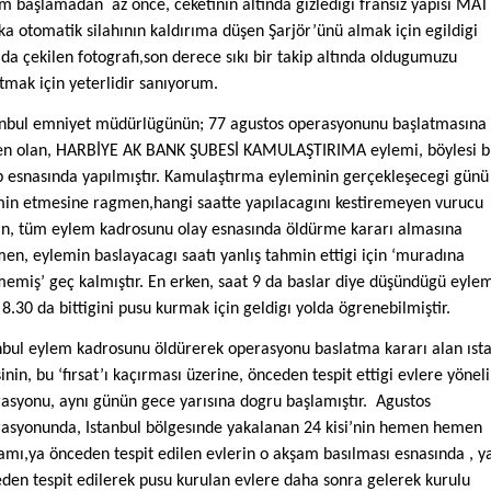
em başlamadan
az önce, ceketının altında gızledigı fransız yapısı MAT
a otomatik silahının kaldırıma düşen Şarjör’ünü almak için egildigi
da çekilen fotografı,son derece sıkı bir takip altında oldugumuzu
tmak için yeterlidir sanıyorum.
anbul emniyet müdürlügünün; 77 agustos operasyonunu başlatmasına
n olan, HARBİYE AK BANK ŞUBESİ KAMULAŞTIRIMA eylemi, böylesi b
p esnasında yapılmıştır. Kamulaştırma eyleminin gerçekleşecegi günü
in etmesine ragmen,hangi saatte yapılacagını kestiremeyen vurucu
ın, tüm eylem kadrosunu olay esnasında öldürme kararı almasına
en, eylemin baslayacagı saatı yanlış tahmin ettigi için ‘muradına
emiş’ geç kalmıştır. En erken, saat 9 da baslar diye düşündügü eylem
 8.30 da bittigini pusu kurmak için geldigı yolda ögrenebilmiştir.
nbul eylem kadrosunu öldürerek operasyonu baslatma kararı alan ıst
sinin, bu ‘fırsat’ı kaçırması üzerine, önceden tespit ettigi evlere yöneli
asyonu, aynı günün gece yarısına dogru başlamıştır.
Agustos
asyonunda, Istanbul bölgesınde yakalanan 24 kisi’nin hemen hemen
mı,ya önceden tespit edilen evlerin o akşam basılması esnasında , y
den tespit edilerek pusu kurulan evlere daha sonra gelerek kurulu