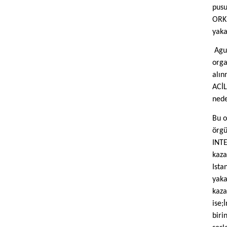
pusu
ORKU
yaka
Agu
orga
alın
ACİ
nede
Bu o
örgü
INTE
kaz
Ista
yaka
kaza
ise;
biri