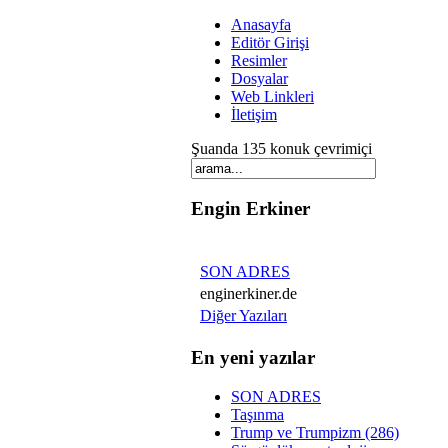
Anasayfa
Editör Girişi
Resimler
Dosyalar
Web Linkleri
İletişim
Şuanda 135 konuk çevrimiçi
Engin Erkiner
SON ADRES
enginerkiner.de
Diğer Yazıları
En yeni yazılar
SON ADRES
Taşınma
Trump ve Trumpizm (286)