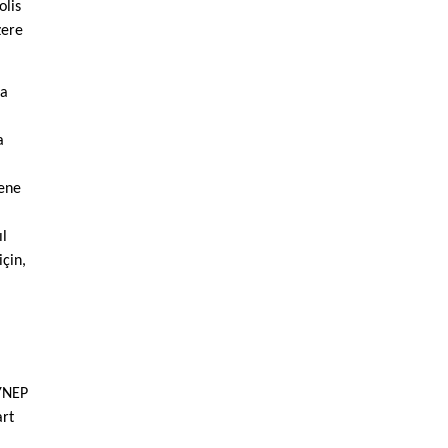
olis
zere
na
a
sene
ıl
için,
YNEP
art