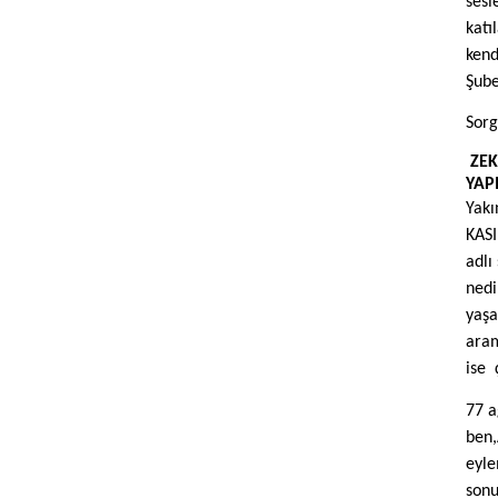
sesl
katı
kend
Şube
Sorg
ZEK
YAPI
Yakı
KASI
adlı
nedi
yaşa
aram
ise
77 a
ben,
eyle
sonu