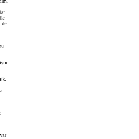
dim.
lar
ile
i de
m
bu
iyor
tik.
ya
e
 var