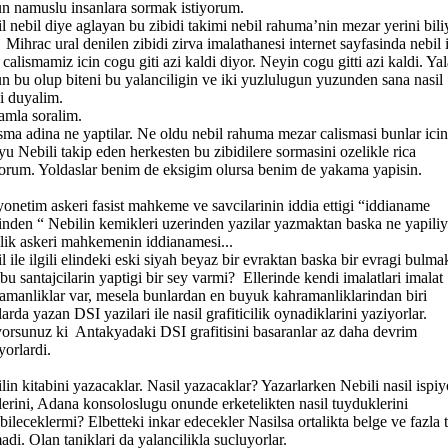
n namuslu insanlara sormak istiyorum.
l nebil diye aglayan bu zibidi takimi nebil rahuma’nin mezar yerini bili
Mihrac ural denilen zibidi zirva imalathanesi internet sayfasinda nebil i
li calismamiz icin cogu giti azi kaldi diyor. Neyin cogu gitti azi kaldi. Ya
n bu olup biteni bu yalanciligin ve iki yuzlulugun yuzunden sana nasil
i duyalim.
mla soralim.
sma adina ne yaptilar. Ne oldu nebil rahuma mezar calismasi bunlar ici
yu Nebili takip eden herkesten bu zibidilere sormasini ozelikle rica
orum. Yoldaslar benim de eksigim olursa benim de yakama yapisin.
yonetim askeri fasist mahkeme ve savcilarinin iddia ettigi “iddianame
inden “ Nebilin kemikleri uzerinden yazilar yazmaktan baska ne yapiliy
lik askeri mahkemenin iddianamesi...
l ile ilgili elindeki eski siyah beyaz bir evraktan baska bir evragi bulma
 bu santajcilarin yaptigi bir sey varmi? Ellerinde kendi imalatlari imalat
amanliklar var, mesela bunlardan en buyuk kahramanliklarindan biri
arda yazan DSI yazilari ile nasil grafiticilik oynadiklarini yaziyorlar.
yorsunuz ki Antakyadaki DSI grafitisini basaranlar az daha devrim
yorlardi.
lin kitabini yazacaklar. Nasil yazacaklar? Yazarlarken Nebili nasil ispi
klerini, Adana konsoloslugu onunde erketelikten nasil tuyduklerini
bileceklermi? Elbetteki inkar edecekler Nasilsa ortalikta belge ve fazla 
adi. Olan taniklari da yalancilikla sucluyorlar.