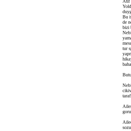
Atif
Yold
duyg
Bu i
de n
bizi
Nebi
yama
mesu
tur 
yapm
hika
baha
Butu
Nebi
ciki
tara
Aile
goru
Aile
sozu