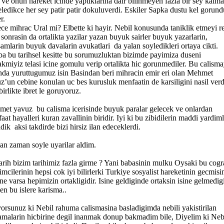
li ve onun hareket icinde yaptiklarina dair bilinmeyen fazla bir sey kalma
eledikce her sey patir patir dokuluverdi. Eskiler Sapka dustu kel gorund
r.
ce mihrac Ural mi? Elbette ki hayir. Nebil konusunda taniklik etmeyi r
 sonrasin da ortalikta yazilar yazan buyuk sairler buyuk yazarlarin,
amlarin buyuk davalarin avukatlari da yalan soyledikleri ortaya cikti.
a bu tarihsel kesitte bu sorumuzluktan bizimde payimiza duseni
akmiyiz telasi icine gomulu verip ortalikta hic gorunmediler. Bu calisma
nda yuruttugumuz isin Basindan beri mihracin emir eri olan Mehmet
z’un cebine konulan uc bes kurusluk menfaatin de karsiligini nasil verd
birlikte ibret le goruyoruz.
et yavuz bu calisma icerisinde buyuk paralar gelecek ve onlardan
aat hayalleri kuran zavallinin biridir. Iyi ki bu zibidilerin maddi yardiml
dik aksi takdirde bizi hirsiz ilan edeceklerdi.
n zaman soyle uyarilar aldim.
arih bizim tarihimiz fazla girme ? Yani babasinin mulku Oysaki bu cogr
imcilerinin hepsi cok iyi bilirlerki Turkiye sosyalist hareketinin gecmisi
 ne varsa hepimizin ortakligidir. Isine geldiginde ortaksin isine gelmedig
sen bu islere karisma..
yorsunuz ki Nebil rahuma calismasina basladigimda nebili yakistirilan
amalarin hicbirine degil inanmak donup bakmadim bile, Diyelim ki Neb