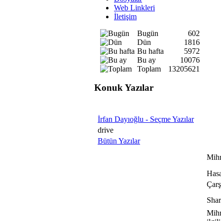
Web Linkleri
İletişim
Bugün
602
Dün
1816
Bu hafta
5972
Bu ay
10076
Toplam
13205621
Konuk Yazılar
İrfan Dayıoğlu - Seçme Yazılar
drive
Bütün Yazılar
Mihr
Hasa
Çarş
Shar
Mihr