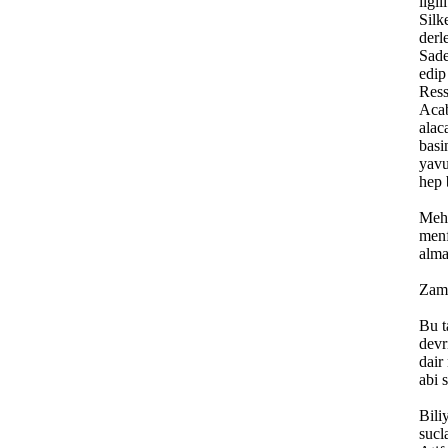
ilgi
Silk
derle
Sade
edip
Ress
Acab
alac
basi
yavu
hep 
Mehm
menf
alma
Zama
Bu t
devr
dair
abi 
Bili
sucl