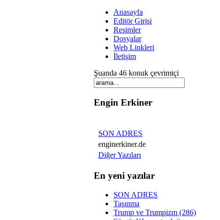
Anasayfa
Editör Girişi
Resimler
Dosyalar
Web Linkleri
İletişim
Şuanda 46 konuk çevrimiçi
Engin Erkiner
SON ADRES
enginerkiner.de
Diğer Yazıları
En yeni yazılar
SON ADRES
Taşınma
Trump ve Trumpizm (286)