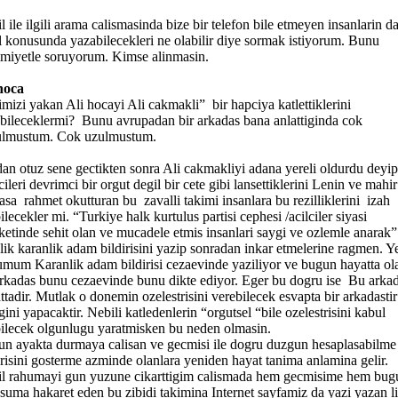
l ile ilgili arama calismasinda bize bir telefon bile etmeyen insanlarin d
l konusunda yazabilecekleri ne olabilir diye sormak istiyorum. Bunu
miyetle soruyorum. Kimse alinmasin.
hoca
mizi yakan Ali hocayi Ali cakmakli” bir hapciya katlettiklerini
bileceklermi? Bunu avrupadan bir arkadas bana anlattiginda cok
ulmustum. Cok uzulmustum.
an otuz sene gectikten sonra Ali cakmakliyi adana yereli oldurdu deyip
cileri devrimci bir orgut degil bir cete gibi lansettiklerini Lenin ve mahir
asa rahmet okutturan bu zavalli takimi insanlara bu rezilliklerini izah
ilecekler mi. “Turkiye halk kurtulus partisi cephesi /acilciler siyasi
ketinde sehit olan ve mucadele etmis insanlari saygi ve ozlemle anarak”
lik karanlik adam bildirisini yazip sonradan inkar etmelerine ragmen. Y
mum Karanlik adam bildirisi cezaevinde yaziliyor ve bugun hayatta ol
arkadas bunu cezaevinde bunu dikte ediyor. Eger bu dogru ise Bu arka
ttadir. Mutlak o donemin ozelestrisini verebilecek esvapta bir arkadastir
gini yapacaktir. Nebili katledenlerin “orgutsel “bile ozelestrisini kabul
ilecek olgunlugu yaratmisken bu neden olmasin.
n ayakta durmaya calisan ve gecmisi ile dogru duzgun hesaplasabilme
risini gosterme azminde olanlara yeniden hayat tanima anlamina gelir.
l rahumayi gun yuzune cikarttigim calismada hem gecmisime hem bu
suma hakaret eden bu zibidi takimina Internet sayfamiz da yazi yazan l