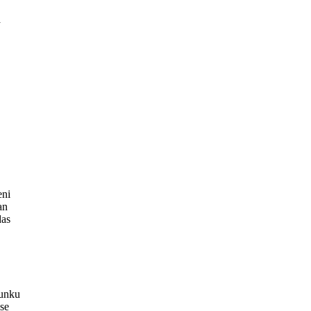
a
eni
an
das
gunku
ise