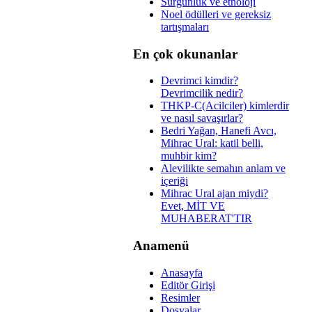
Sürgünlük ve etnoloji
Noel ödülleri ve gereksiz
tartışmaları
En çok okunanlar
Devrimci kimdir?
Devrimcilik nedir?
THKP-C(Acilciler) kimlerdir
ve nasıl savaşırlar?
Bedri Yağan, Hanefi Avcı,
Mihrac Ural: katil belli,
muhbir kim?
Alevilikte semahın anlam ve
içeriği
Mihrac Ural ajan miydi?
Evet, MİT VE
MUHABERAT'TIR
Anamenü
Anasayfa
Editör Girişi
Resimler
Dosyalar