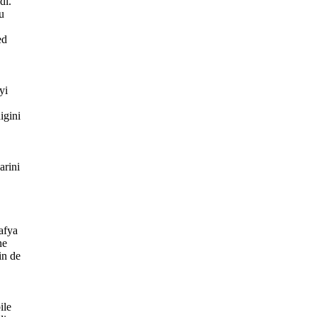
di.
u
ed
yi
igini
arini
afya
ne
in de
ile