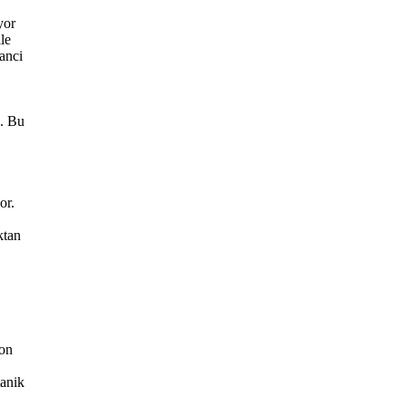
yor
le
lanci
n. Bu
or.
ktan
yon
tanik