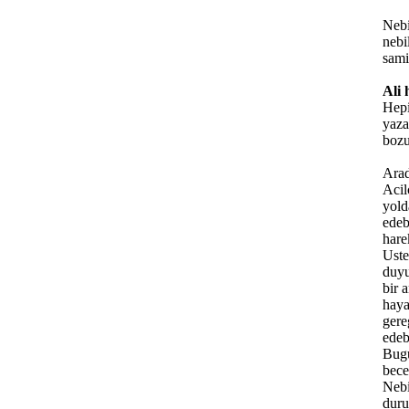
Nebi
nebi
sami
Ali 
Hepi
yaza
boz
Arad
Acil
yold
edeb
hare
Uste
duyu
bir 
haya
gere
edeb
Bugu
bece
Nebi
duru