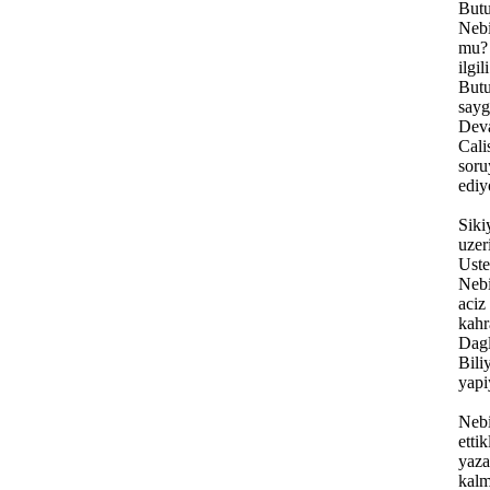
Butu
Nebi
mu? 
ilgi
Butu
sayg
Deva
Cali
soru
ediy
Siki
uzer
Uste
Nebi
aciz
kahr
Dagl
Bili
yapi
Nebi
etti
yaza
kalm