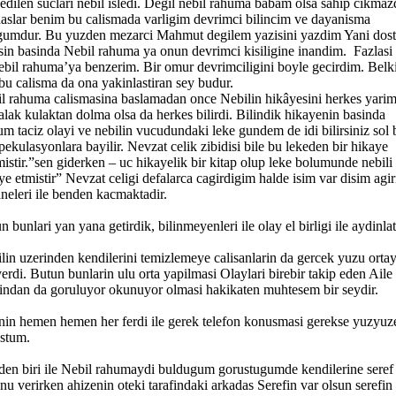
 edilen suclari nebil isledi. Degil nebil rahuma babam olsa sahip cikmaz
aslar benim bu calismada varligim devrimci bilincim ve dayanisma
umdur. Bu yuzden mezarci Mahmut degilem yazisini yazdim Yani dost
sin basinda Nebil rahuma ya onun devrimci kisiligine inandim. Fazlasi 
ebil rahuma’ya benzerim. Bir omur devrimciligini boyle gecirdim. Belk
 bu calisma da ona yakinlastiran sey budur.
l rahuma calismasina baslamadan once Nebilin hikâyesini herkes yari
lak kulaktan dolma olsa da herkes bilirdi. Bilindik hikayenin basinda
m taciz olayi ve nebilin vucudundaki leke gundem de idi bilirsiniz sol 
spekulasyonlara bayilir. Nevzat celik zibidisi bile bu lekeden bir hikaye
istir.”sen giderken – uc hikayelik bir kitap olup leke bolumunde nebili
ye etmistir” Nevzat celigi defalarca cagirdigim halde isim var disim agir
neleri ile benden kacmaktadir.
n bunlari yan yana getirdik, bilinmeyenleri ile olay el birligi ile aydinlat
lin uzerinden kendilerini temizlemeye calisanlarin da gercek yuzu orta
verdi. Butun bunlarin ulu orta yapilmasi Olaylari birebir takip eden Aile
findan da goruluyor okunuyor olmasi hakikaten muhtesem bir seydir.
nin hemen hemen her ferdi ile gerek telefon konusmasi gerekse yuzyuz
stum.
den biri ile Nebil rahumaydi buldugum gorustugumde kendilerine seref
nu verirken ahizenin oteki tarafindaki arkadas Serefin var olsun serefin