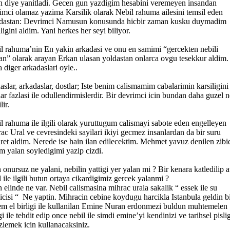
n diye yanitladi. Gecen gun yazdigim hesabini veremeyen insandan
imci olamaz yazima Karsilik olarak Nebil rahuma ailesini temsil eden
dastan: Devrimci Namusun konusunda hicbir zaman kusku duymadim
iligini aldim. Yani herkes her seyi biliyor.
l rahuma’nin En yakin arkadasi ve onu en samimi “gercekten nebili
an” olarak arayan Erkan ulasan yoldastan onlarca ovgu tesekkur aldim.
 diger arkadaslari oyle..
aslar, arkadaslar, dostlar; Iste benim calismamim cabalarimin karsiligini
lar fazlasi ile odullendirmislerdir. Bir devrimci icin bundan daha guzel n
lir.
l rahuma ile ilgili olarak yuruttugum calismayi sabote eden engelleyen
ac Ural ve cevresindeki sayilari ikiyi gecmez insanlardan da bir suru
ret aldim. Nerede ise hain ilan edilecektim. Mehmet yavuz denilen zibi
m yalan soyledigimi yazip cizdi.
 onursuz ne yalani, nebilin yattigi yer yalan mi ? Bir kenara katledilip a
l ile ilgili butun ortaya cikardigimiz gercek yalanmi ?
n elinde ne var. Nebil calismasina mihrac urala sakalik “ essek ile su
yicisi “ Ne yaptin. Mihracin cebine koydugu harcikla Istanbula geldin b
m el birligi ile kullanilan Emine Nuran erdonmezi buldun muhtemelen
igi ile tehdit edip once nebil ile simdi emine’yi kendinizi ve tarihsel pislig
zlemek icin kullanacaksiniz.