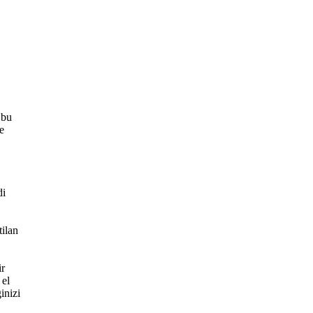
 bu
e
di
tilan
ir
 el
inizi