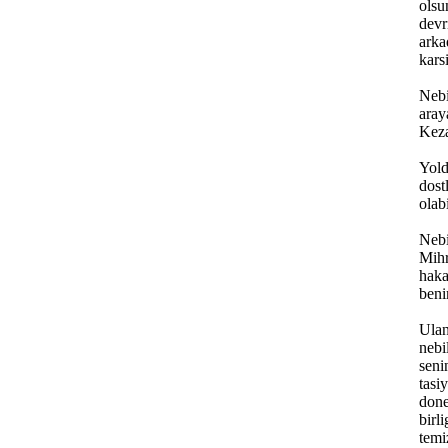
olsu
devr
arka
kars
Nebi
aray
Keza
Yold
dost
olabi
Nebi
Mihr
haka
beni
Ulan
nebi
seni
tasi
done
birl
temi