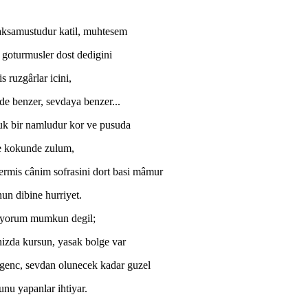
aksamustudur katil, muhtesem
 goturmusler dost dedigini
s ruzgârlar icini,
e benzer, sevdaya benzer...
k bir namludur kor ve pusuda
 kokunde zulum,
ermis cânim sofrasini dort basi mâmur
un dibine hurriyet.
iyorum mumkun degil;
izda kursun, yasak bolge var
genc, sevdan olunecek kadar guzel
nu yapanlar ihtiyar.