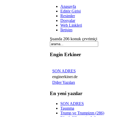
Anasayfa
Editör Girişi
Resimler
Dosyalar
Web Linkleri
İletişim
Şuanda 206 konuk çevrimiçi
Engin Erkiner
SON ADRES
enginerkiner.de
Diğer Yazıları
En yeni yazılar
SON ADRES
Taşınma
Trump ve Trumpizm (286)