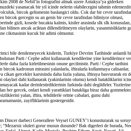
kim 2008 de Nebil’in fotografini almak uzere Antakya’ya giderken
uzdeki yasanacak bir yil icinde nelerin olabilecegini tahmin edemezdi
olculuk, bircok gelismenin baslangici oldu. Cok dar bir cevre tarafinda
nen bircok gercegin su an genis bir cevre tarafindan biliniyor olmasi,
berinde gizli, kosede bucakta kalmis, kisiler arasinda sIk sIk konusulan,
dan bilinen ancak aciktan dillendirilmeyen olaylarin, yasanmisliklarin g
ne cikmasinin kucuk bir adimi olmustur.
imci bile denilemeyecek kisilerin, Turkiye Devrim Tarihinde anlamli bi
 bulunan Parti / Cephe adini kullanarak kendilerine yine kendilerince ve
lerle daha fazla kirletilmesinin onune gecilmistir. Parti / Cephe tarihini
n bircok kadronun mirasini yalanlarla, iftiralarla kullanmaya calisanlar,
ya cikan gercekler karsisinda daha fazla yalana, iftiraya basvurarak en 
ni olaylari dahi kullanarak (yakinlarinin olumu) kendi batakliklarini ici
lamayacak kadar derinlestirdiklerinin farkinda dahi degildirler. Yuzlerine
lan her gercek, onlari kendi yarattiklari batakliga biraz daha gommekted
sizliklerini yalan, iftira, tehditlerle ortme cabalari, gunu dahi
aramamanin, zayifliklarinin gostergesidir.
m Dincer darbeci Generallere Veysel GUNEY’i konusturarak su soruy
r; “Mezarsiz oluleri gorur musun dusunde? Bak digerleri de burada, Ne
ar, Erdal, Ahmet, Kadir, Mustafa, Ibrahim Ethem, Seyit, Necati, Ali,