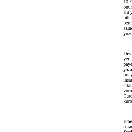
10 E
onum
Bu y
bili
bera
azin
yuzu
Devr
yeri
paye
yaza
orta
insa
ciki
vuru
Care
kurt
Ethe
sora
Serd