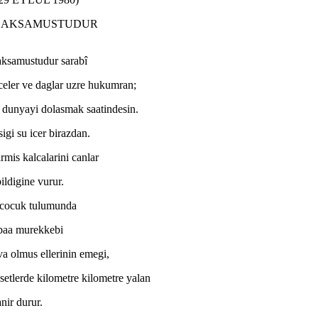
R AKSAMUSTUDUR
aksamustudur sarabî
eler ve daglar uzre hukumran;
dunyayi dolasmak saatindesin.
sigi su icer birazdan.
rmis kalcalarini canlar
ildigine vurur.
cocuk tulumunda
baa murekkebi
a olmus ellerinin emegi,
etlerde kilometre kilometre yalan
anir durur.