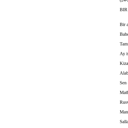
BI
Bir 
Bahc
Tam 
Ay i
Kiza
Alab
Sen 
Mat
Rusv
Mans
Sall