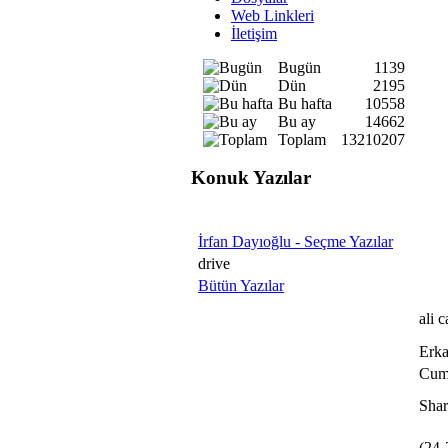
Web Linkleri
İletişim
Bugün
1139
Dün
2195
Bu hafta
10558
Bu ay
14662
Toplam
13210207
Konuk Yazılar
İrfan Dayıoğlu - Seçme Yazılar
drive
Bütün Yazılar
ali 
Erka
Cuma
Shar
(24