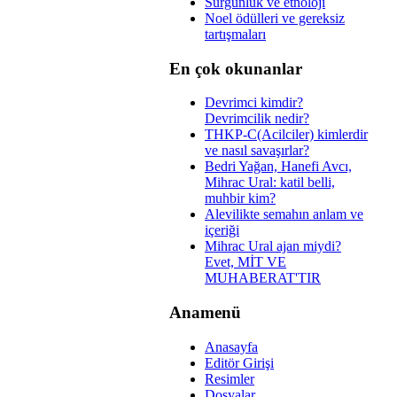
Sürgünlük ve etnoloji
Noel ödülleri ve gereksiz
tartışmaları
En çok okunanlar
Devrimci kimdir?
Devrimcilik nedir?
THKP-C(Acilciler) kimlerdir
ve nasıl savaşırlar?
Bedri Yağan, Hanefi Avcı,
Mihrac Ural: katil belli,
muhbir kim?
Alevilikte semahın anlam ve
içeriği
Mihrac Ural ajan miydi?
Evet, MİT VE
MUHABERAT'TIR
Anamenü
Anasayfa
Editör Girişi
Resimler
Dosyalar