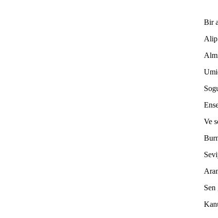
Bir 
Alip
Almi
Umid
Sogu
Ense
Ve s
Burn
Sev
Aran
Sen 
Kanu