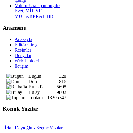
içeriği
Mihrac Ural ajan miydi?
Evet, MİT VE
MUHABERAT'TIR
Anamenü
Anasayfa
Editör Girişi
Resimler
Dosyalar
Web Linkleri
İletişim
Bugün
328
Dün
1816
Bu hafta
5698
Bu ay
9802
Toplam
13205347
Konuk Yazılar
İrfan Dayıoğlu - Seçme Yazılar