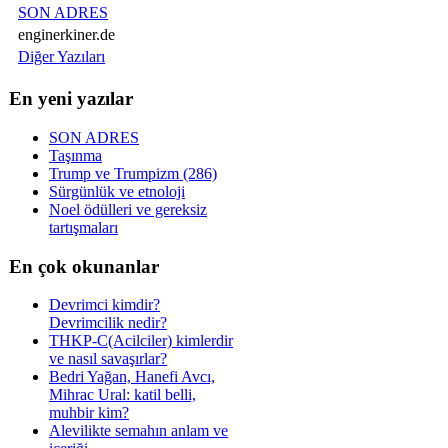
SON ADRES
enginerkiner.de
Diğer Yazıları
En yeni yazılar
SON ADRES
Taşınma
Trump ve Trumpizm (286)
Sürgünlük ve etnoloji
Noel ödülleri ve gereksiz
tartışmaları
En çok okunanlar
Devrimci kimdir?
Devrimcilik nedir?
THKP-C(Acilciler) kimlerdir
ve nasıl savaşırlar?
Bedri Yağan, Hanefi Avcı,
Mihrac Ural: katil belli,
muhbir kim?
Alevilikte semahın anlam ve