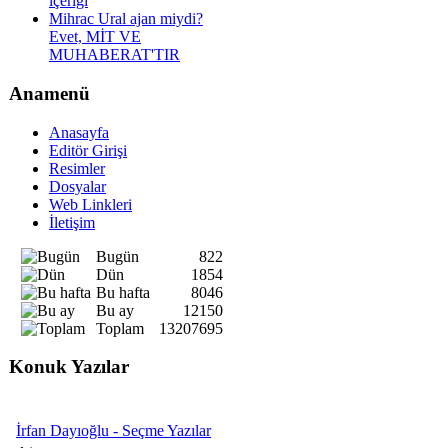
içeriği
Mihrac Ural ajan miydi?
Evet, MİT VE
MUHABERAT'TIR
Anamenü
Anasayfa
Editör Girişi
Resimler
Dosyalar
Web Linkleri
İletişim
Bugün
822
Dün
1854
Bu hafta
8046
Bu ay
12150
Toplam
13207695
Konuk Yazılar
İrfan Dayıoğlu - Seçme Yazılar