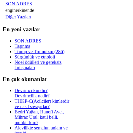
SON ADRES
enginerkiner.de
Diğer Yazıları
En yeni yazılar
SON ADRES
Taşınma
Trump ve Trumpizm (286)
Sürgünlük ve etnoloji
Noel ödülleri ve gereksiz
tartışmaları
En çok okunanlar
Devrimci kimdir?
Devrimcilik nedir?
THKP-C(Acilciler) kimlerdir
ve nasıl savaşırlar?
Bedri Yağan, Hanefi Avcı,
Mihrac Ural: katil belli,
muhbir kim?
Alevilikte semahın anlam ve