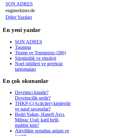
SON ADRES
enginerkiner.de
Diğer Yazıları
En yeni yazılar
SON ADRES
Taşınma
Trump ve Trumpizm (286)
Sürgünlük ve etnoloji
Noel ödülleri ve gereksiz
tartışmaları
En çok okunanlar
Devrimci kimdir?
Devrimcilik nedir?
THKP-C(Acilciler) kimlerdir
ve nasıl savaşırlar?
Bedri Yağan, Hanefi Avcı,
Mihrac Ural: katil belli,
muhbir kim?
Alevilikte semahın anlam ve