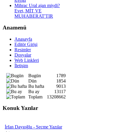
içeriği
Mihrac Ural ajan miydi?
Evet, MİT VE
MUHABERAT'TIR
Anamenü
Anasayfa
Editör Girişi
Resimler
Dosyalar
Web Linkleri
İletişim
Bugün
1789
Dün
1854
Bu hafta
9013
Bu ay
13117
Toplam
13208662
Konuk Yazılar
İrfan Dayıoğlu - Seçme Yazılar