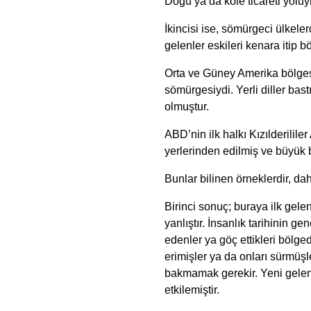
Doğu’ya da köle ticareti yoluy
İkincisi ise, sömürgeci ülkel
gelenler eskileri kenara itip 
Orta ve Güney Amerika bölgesi 
sömürgesiydi. Yerli diller bast
olmuştur.
ABD’nin ilk halkı Kızılderilil
yerlerinden edilmiş ve büyük
Bunlar bilinen örneklerdir, dah
Birinci sonuç; buraya ilk gelen
yanlıştır. İnsanlık tarihinin ge
edenler ya göç ettikleri bölg
erimişler ya da onları sürmüşl
bakmamak gerekir. Yeni gelen 
etkilemiştir.