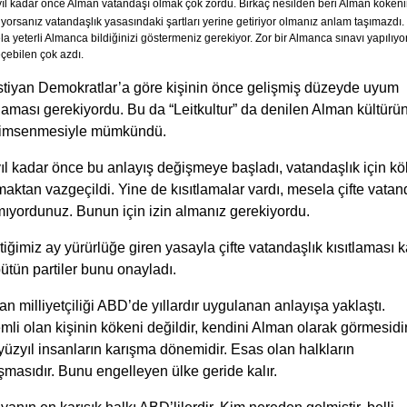
yıl kadar önce Alman vatandaşı olmak çok zordu. Birkaç nesilden beri Alman köken
yorsanız vatandaşlık yasasındaki şartları yerine getiriyor olmanız anlam taşımazdı.
a yeterli Almanca bildiğinizi göstermeniz gerekiyor. Zor bir Almanca sınavı yapılıyo
çebilen çok azdı.
istiyan Demokratlar’a göre kişinin önce gelişmiş düzeyde uyum
aması gerekiyordu. Bu da “Leitkultur” da denilen Alman kültürü
imsenmesiyle mümkündü.
ıl kadar önce bu anlayış değişmeye başladı, vatandaşlık için k
aktan vazgeçildi. Yine de kısıtlamalar vardı, mesela çifte vata
mıyordunuz. Bunun için izin almanız gerekiyordu.
iğimiz ay yürürlüğe giren yasayla çifte vatandaşlık kısıtlaması ka
ütün partiler bunu onayladı.
n milliyetçiliği ABD’de yıllardır uygulanan anlayışa yaklaştı.
li olan kişinin kökeni değildir, kendini Alman olarak görmesidir
yüzyıl insanların karışma dönemidir. Esas olan halkların
şmasıdır. Bunu engelleyen ülke geride kalır.