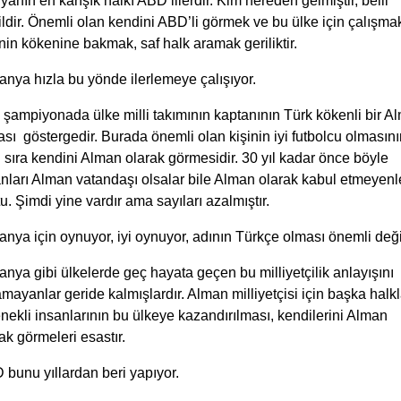
anın en karışık halkı ABD’lilerdir. Kim nereden gelmiştir, belli
ldir. Önemli olan kendini ABD’li görmek ve bu ülke için çalışmakt
nin kökenine bakmak, saf halk aramak geriliktir.
nya hızla bu yönde ilerlemeye çalışıyor.
şampiyonada ülke milli takımının kaptanının Türk kökenli bir A
sı göstergedir. Burada önemli olan kişinin iyi futbolcu olmasını
 sıra kendini Alman olarak görmesidir. 30 yıl kadar önce böyle
nları Alman vatandaşı olsalar bile Alman olarak kabul etmeyenl
u. Şimdi yine vardır ama sayıları azalmıştır.
nya için oynuyor, iyi oynuyor, adının Türkçe olması önemli değil
nya gibi ülkelerde geç hayata geçen bu milliyetçilik anlayışını
mayanlar geride kalmışlardır. Alman milliyetçisi için başka halkl
nekli insanlarının bu ülkeye kazandırılması, kendilerini Alman
ak görmeleri esastır.
bunu yıllardan beri yapıyor.