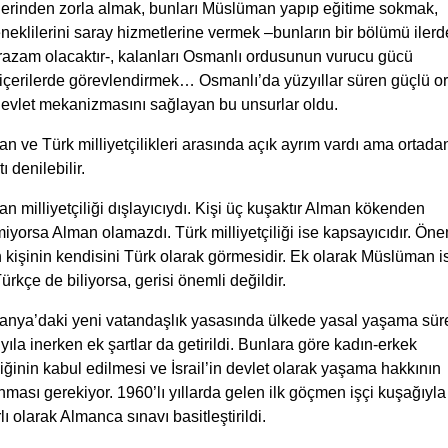
elerinden zorla almak, bunları Müslüman yapıp eğitime sokmak,
neklilerini saray hizmetlerine vermek –bunların bir bölümü ilerd
razam olacaktır-, kalanları Osmanlı ordusunun vurucu gücü
içerilerde görevlendirmek… Osmanlı’da yüzyıllar süren güçlü o
devlet mekanizmasını sağlayan bu unsurlar oldu.
n ve Türk milliyetçilikleri arasında açık ayrım vardı ama ortada
tı denilebilir.
n milliyetçiliği dışlayıcıydı. Kişi üç kuşaktır Alman kökenden
iyorsa Alman olamazdı. Türk milliyetçiliği ise kapsayıcıdır. Öne
 kişinin kendisini Türk olarak görmesidir. Ek olarak Müslüman i
ürkçe de biliyorsa, gerisi önemli değildir.
anya’daki yeni vatandaşlık yasasında ülkede yasal yaşama sür
yıla inerken ek şartlar da getirildi. Bunlara göre kadın-erkek
liğinin kabul edilmesi ve İsrail’in devlet olarak yaşama hakkının
nması gerekiyor. 1960’lı yıllarda gelen ilk göçmen işçi kuşağıyla
rlı olarak Almanca sınavı basitleştirildi.