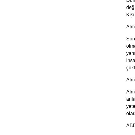
Düny
deği
Kişi
Alma
Son 
olma
yanı
insa
çokt
Alma
Alma
anla
yete
olar
ABD 