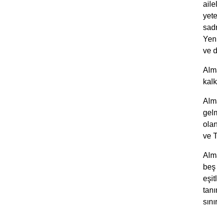
ail
yete
sad
Yen
ve 
Alma
kalk
Alma
gelm
olan
ve T
Alm
beş 
eşit
tanı
sını