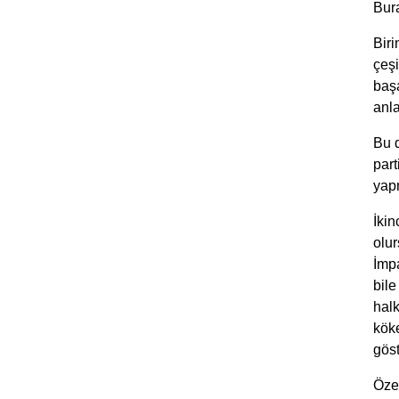
Bura
Biri
çeşi
başa
anl
Bu 
part
yapm
İkin
olur
İmpa
bil
halk
köke
göst
Özel