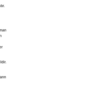
ır.
lman
n
er
dir.
arın