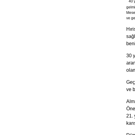
40 
gelmi
Mesel
ve ge
Hır
sağl
ben
30 y
aram
ola
Geçt
ve b
Alma
Önem
21. 
karı