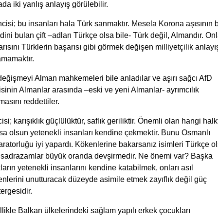
da iki yanlış anlayış görülebilir.
ncisi; bu insanları hala Türk sanmaktır. Mesela Korona aşısının b
dini bulan çift –adları Türkçe olsa bile- Türk değil, Almandır. Onl
rısını Türklerin başarısı gibi görmek değişen milliyetçilik anlayı
amamaktır.
değişmeyi Alman mahkemeleri bile anladılar ve aşırı sağcı AfD
isinin Almanlar arasında –eski ve yeni Almanlar- ayrımcılık
asını reddettiler.
cisi; karışıklık güçlülüktür, saflık geriliktir. Önemli olan hangi hal
sa olsun yetenekli insanları kendine çekmektir. Bunu Osmanlı
ratorluğu iyi yapardı. Kökenlerine bakarsanız isimleri Türkçe o
e sadrazamlar büyük oranda devşirmedir. Ne önemi var? Başka
ların yetenekli insanlarını kendine katabilmek, onları asıl
nlerini unutturacak düzeyde asimile etmek zayıflık değil güç
ergesidir.
likle Balkan ülkelerindeki sağlam yapılı erkek çocukları