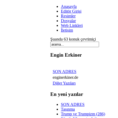
Anasayfa
Editör Girişi
Resimler
Dosyalar
Web Linkleri
İletişim
Şuanda 63 konuk çevrimiçi
Engin Erkiner
SON ADRES
enginerkiner.de
Diğer Yazıları
En yeni yazılar
SON ADRES
Taşınma
Trump ve Trumpizm (286)