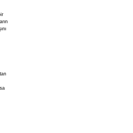
ir
arın
şını
ktan
lsa