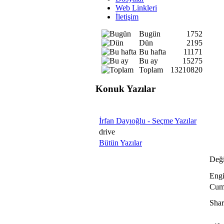
Web Linkleri
İletişim
Bugün
1752
Dün
2195
Bu hafta
11171
Bu ay
15275
Toplam
13210820
Konuk Yazılar
İrfan Dayıoğlu - Seçme Yazılar
drive
Bütün Yazılar
Deği
Engi
Cum
Shar