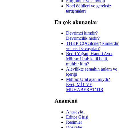
Sürgünlük ve etnoloji
Noel ödülleri ve gereksiz
tartışmaları
En çok okunanlar
Devrimci kimdir?
Devrimcilik nedir?
THKP-C(Acilciler) kimlerdir
ve nasıl savaşırlar?
Bedri Yağan, Hanefi Avcı,
Mihrac Ural: katil belli,
muhbir kim?
Alevilikte semahın anlam ve
içeriği
Mihrac Ural ajan miydi?
Evet, MİT VE
MUHABERAT'TIR
Anamenü
Anasayfa
Editör Girişi
Resimler
Dosyalar