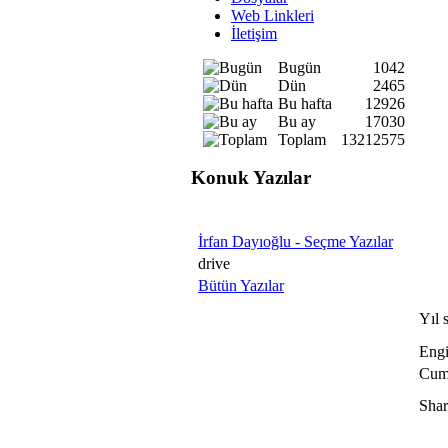
Web Linkleri
İletişim
Bugün
1042
Dün
2465
Bu hafta
12926
Bu ay
17030
Toplam
13212575
Konuk Yazılar
İrfan Dayıoğlu - Seçme Yazılar
drive
Bütün Yazılar
Yıl 
Engi
Cuma
Shar