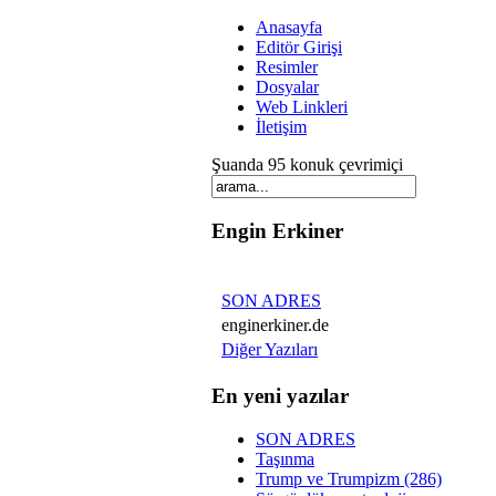
Anasayfa
Editör Girişi
Resimler
Dosyalar
Web Linkleri
İletişim
Şuanda 95 konuk çevrimiçi
Engin Erkiner
SON ADRES
enginerkiner.de
Diğer Yazıları
En yeni yazılar
SON ADRES
Taşınma
Trump ve Trumpizm (286)