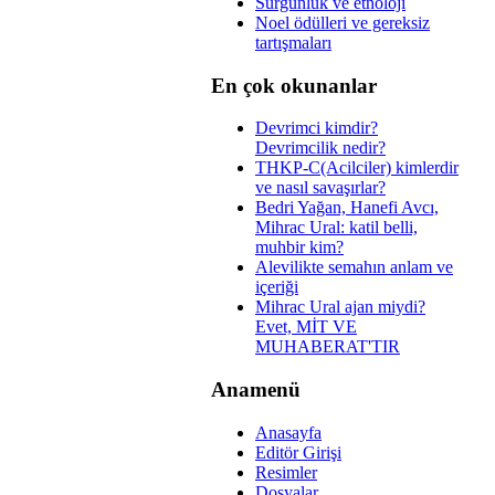
Sürgünlük ve etnoloji
Noel ödülleri ve gereksiz
tartışmaları
En çok okunanlar
Devrimci kimdir?
Devrimcilik nedir?
THKP-C(Acilciler) kimlerdir
ve nasıl savaşırlar?
Bedri Yağan, Hanefi Avcı,
Mihrac Ural: katil belli,
muhbir kim?
Alevilikte semahın anlam ve
içeriği
Mihrac Ural ajan miydi?
Evet, MİT VE
MUHABERAT'TIR
Anamenü
Anasayfa
Editör Girişi
Resimler
Dosyalar