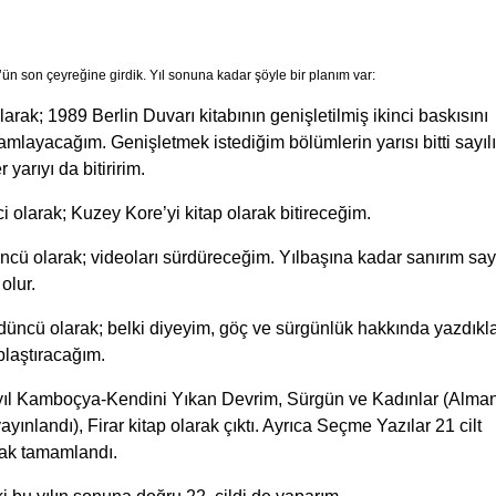
ün son çeyreğine girdik. Yıl sonuna kadar şöyle bir planım var:
olarak; 1989 Berlin Duvarı kitabının genişletilmiş ikinci baskısını
mlayacağım. Genişletmek istediğim bölümlerin yarısı bitti sayılı
r yarıyı da bitiririm.
ci olarak; Kuzey Kore’yi kitap olarak bitireceğim.
cü olarak; videoları sürdüreceğim. Yılbaşına kadar sanırım say
olur.
üncü olarak; belki diyeyim, göç ve sürgünlük hakkında yazdıkl
plaştıracağım.
yıl Kamboçya-Kendini Yıkan Devrim, Sürgün ve Kadınlar (Alma
ayınlandı), Firar kitap olarak çıktı. Ayrıca Seçme Yazılar 21 cilt
rak tamamlandı.