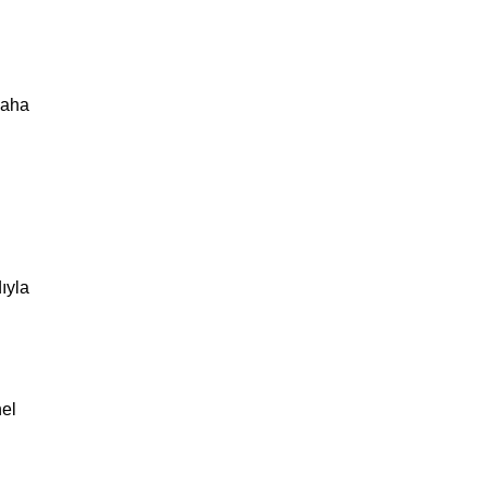
 daha
ıyla
nel