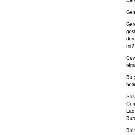
Belk
Gel
Ger
göst
dur
mi?
Ceva
olm
Bu ç
bel
Sos
Cum
Laos
Bur
Biri