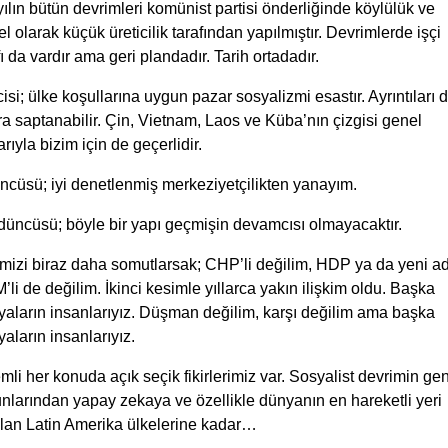
ılın bütün devrimleri komünist partisi önderliğinde köylülük ve
l olarak küçük üreticilik tarafından yapılmıştır. Devrimlerde işçi
fı da vardır ama geri plandadır. Tarih ortadadır.
cisi; ülke koşullarına uygun pazar sosyalizmi esastır. Ayrıntıları
a saptanabilir. Çin, Vietnam, Laos ve Küba’nın çizgisi genel
arıyla bizim için de geçerlidir.
ncüsü; iyi denetlenmiş merkeziyetçilikten yanayım.
düncüsü; böyle bir yapı geçmişin devamcısı olmayacaktır.
mizi biraz daha somutlarsak; CHP’li değilim, HDP ya da yeni ad
li de değilim. İkinci kesimle yıllarca yakın ilişkim oldu. Başka
aların insanlarıyız. Düşman değilim, karşı değilim ama başka
aların insanlarıyız.
li her konuda açık seçik fikirlerimiz var. Sosyalist devrimin ge
nlarından yapay zekaya ve özellikle dünyanın en hareketli yeri
ılan Latin Amerika ülkelerine kadar…