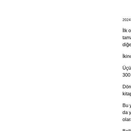
2024’
İlk 
tama
diğe
İkin
Üçün
300 
Dörd
kita
Bu 
da y
ola