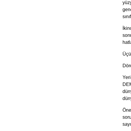
yüzy
gene
sını
İkin
sonr
hatl
Üçü
Dör
Yeri
DEM’
düny
düny
Önem
soru
say