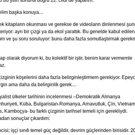
i bu yılın sonuna doğru 22. cildi de yaparım.
elim başka konuya…
ek kitapların okunması ve gerekse de videoların dinlenmesi şun
eriyor: ayrı bir çizgi ya da ekol yarattık. Bu genelde kabul edilen
um ve şu soru soruluyor: bunu daha fazla somutlaştırmak gerek
p olarak diyorum ki, bu kolektif bir iştir, benim karar vermemle
az.
izginin köşelerini daha fazla belirginleştirmem gerekiyor. Epey
irgin ama daha da belirginlik gerek…
yalist ülkeler tarihinin incelenmesi –Demokratik Almanya
huriyeti, Küba, Bulgaristan-Romanya, Arnavutluk, Çin, Vietnam
, Kamboçya- bu farklı çizginin tarihsel temeli için gerekliydi.
adan sonuçlar çıkardım:
ncisi; işçi sınıfı temel güç değildir, devrim güçlerinden birisidir. 2