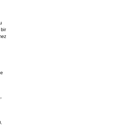
u
 bir
mez
ce
-
0.