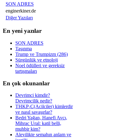
SON ADRES
enginerkiner.de
Diğer Yazıları
En yeni yazılar
SON ADRES
Taşınma
Trump ve Trumpizm (286)
Sürgünlük ve etnoloji
Noel ödülleri ve gereksiz
tartışmaları
En çok okunanlar
Devrimci kimdir?
Devrimcilik nedir?
THKP-C(Acilciler) kimlerdir
ve nasıl savaşırlar?
Bedri Yağan, Hanefi Avcı,
Mihrac Ural: katil belli,
muhbir kim?
Alevilikte semahın anlam ve