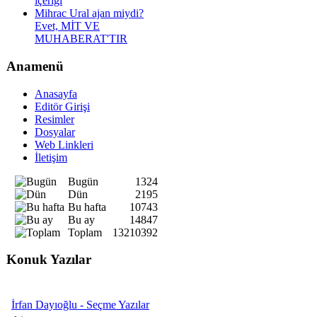
içeriği
Mihrac Ural ajan miydi?
Evet, MİT VE
MUHABERAT'TIR
Anamenü
Anasayfa
Editör Girişi
Resimler
Dosyalar
Web Linkleri
İletişim
Bugün
1324
Dün
2195
Bu hafta
10743
Bu ay
14847
Toplam
13210392
Konuk Yazılar
İrfan Dayıoğlu - Seçme Yazılar