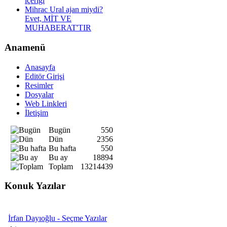
içeriği
Mihrac Ural ajan miydi?
Evet, MİT VE
MUHABERAT'TIR
Anamenü
Anasayfa
Editör Girişi
Resimler
Dosyalar
Web Linkleri
İletişim
Bugün
550
Dün
2356
Bu hafta
550
Bu ay
18894
Toplam
13214439
Konuk Yazılar
İrfan Dayıoğlu - Seçme Yazılar