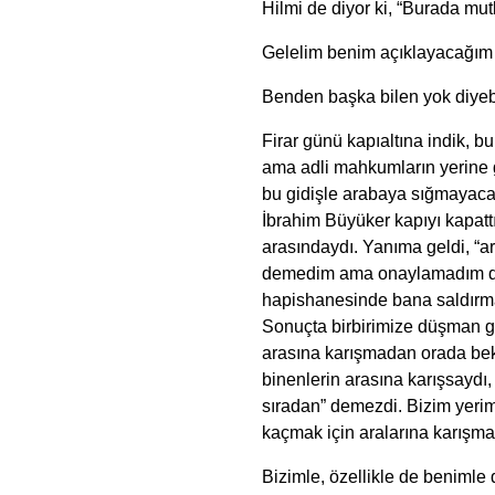
Hilmi de diyor ki, “Burada mutl
Gelelim benim açıklayacağı
Benden başka bilen yok diyebi
Firar günü kapıaltına indik, 
ama adli mahkumların yerine ge
bu gidişle arabaya sığmayaca
İbrahim Büyüker kapıyı kapattı
arasındaydı. Yanıma geldi, “ar
demedim ama onaylamadım da,
hapishanesinde bana saldırmal
Sonuçta birbirimize düşman gi
arasına karışmadan orada bek
binenlerin arasına karışsaydı,
sıradan” demezdi. Bizim yerim
kaçmak için aralarına karışm
Bizimle, özellikle de benimle 