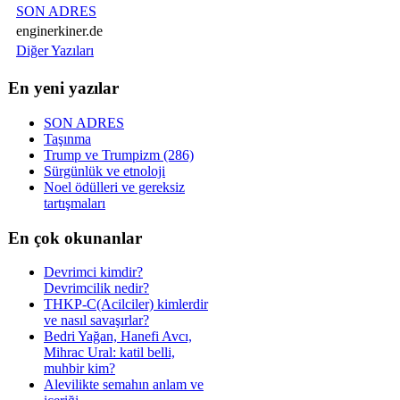
SON ADRES
enginerkiner.de
Diğer Yazıları
En yeni yazılar
SON ADRES
Taşınma
Trump ve Trumpizm (286)
Sürgünlük ve etnoloji
Noel ödülleri ve gereksiz
tartışmaları
En çok okunanlar
Devrimci kimdir?
Devrimcilik nedir?
THKP-C(Acilciler) kimlerdir
ve nasıl savaşırlar?
Bedri Yağan, Hanefi Avcı,
Mihrac Ural: katil belli,
muhbir kim?
Alevilikte semahın anlam ve