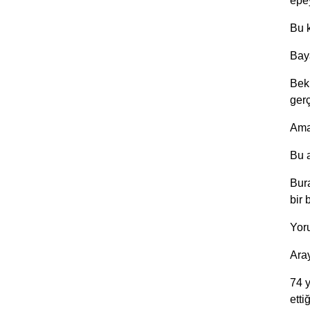
epe
Bu 
Bay
Bekl
gerç
Amaç
Bu a
Bura
bir 
Yor
Aray
74 
etti