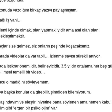
yce özgündür.
konuda yazdığım birkaç yazıyı paylaşmıştım.
ağı iş yani…
enti içinde olmak, plan yapmak iyidir ama asıl olan planı
ekleştirmektir.
lar size gelmez, siz onların peşinde koşacaksınız.
rada videolar da var tabii… İzlenme sayısı sürekli artıyor.
da istikrar önemlidir, belirleyicidir. 3,5 yıldır ortalama her beş 
bilimsel temelli bir video…
ucu olmadığını söyleyemem.
a başka konular da girebilir, şimdiden bilemiyorum.
yaşındayım ve eleştiri niyetine bana söylenen ama hemen kabul
ğim gibi “ergen bir psikolojim” var.