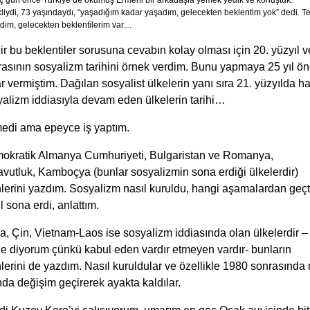
ç gün önce Türkiye’de okumuş Ermeni bir arkadaşla yemek yedik ve konuştuk.
iydi, 73 yaşındaydı, “yaşadığım kadar yaşadım, gelecekten beklentim yok” dedi. Te
dim, gelecekten beklentilerim var…
r bu beklentiler sorusuna cevabın kolay olması için 20. yüzyıl v
asının sosyalizm tarihini örnek verdim. Bunu yapmaya 25 yıl ö
r vermiştim. Dağılan sosyalist ülkelerin yanı sıra 21. yüzyılda h
alizm iddiasıyla devam eden ülkelerin tarihi…
medi ama epeyce iş yaptım.
okratik Almanya Cumhuriyeti, Bulgaristan ve Romanya,
vutluk, Kamboçya (bunlar sosyalizmin sona erdiği ülkelerdir)
hlerini yazdım. Sosyalizm nasıl kuruldu, hangi aşamalardan geçt
l sona erdi, anlattım.
, Çin, Vietnam-Laos ise sosyalizm iddiasında olan ülkelerdir –
le diyorum çünkü kabul eden vardır etmeyen vardır- bunların
hlerini de yazdım. Nasıl kuruldular ve özellikle 1980 sonrasında
da değişim geçirerek ayakta kaldılar.