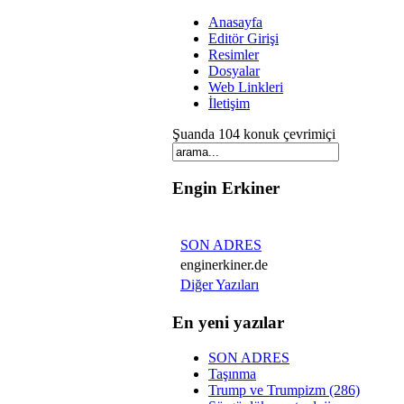
Anasayfa
Editör Girişi
Resimler
Dosyalar
Web Linkleri
İletişim
Şuanda 104 konuk çevrimiçi
Engin Erkiner
SON ADRES
enginerkiner.de
Diğer Yazıları
En yeni yazılar
SON ADRES
Taşınma
Trump ve Trumpizm (286)