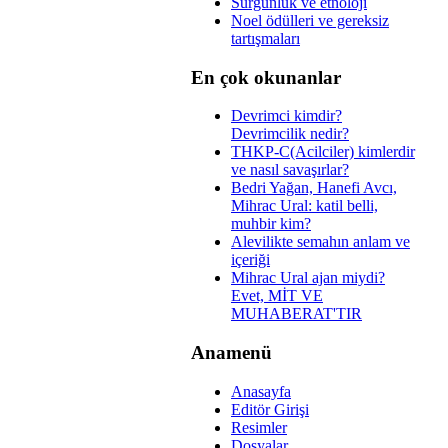
Sürgünlük ve etnoloji
Noel ödülleri ve gereksiz
tartışmaları
En çok okunanlar
Devrimci kimdir?
Devrimcilik nedir?
THKP-C(Acilciler) kimlerdir
ve nasıl savaşırlar?
Bedri Yağan, Hanefi Avcı,
Mihrac Ural: katil belli,
muhbir kim?
Alevilikte semahın anlam ve
içeriği
Mihrac Ural ajan miydi?
Evet, MİT VE
MUHABERAT'TIR
Anamenü
Anasayfa
Editör Girişi
Resimler
Dosyalar