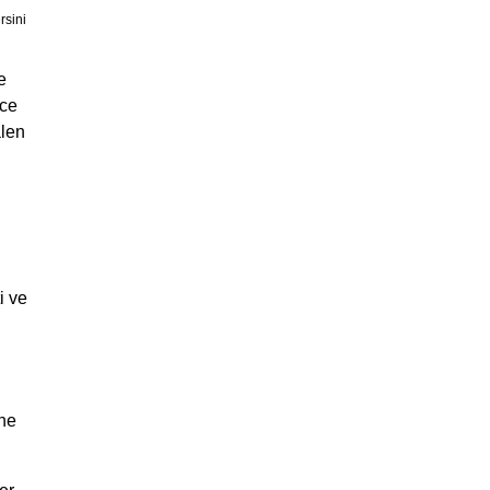
rsini
e
nce
alen
i ve
 ne