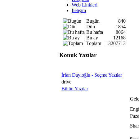
Web Linkleri
İletişim
Bugün
840
Dün
1854
Bu hafta
8064
Bu ay
12168
Toplam
13207713
Konuk Yazılar
İrfan Dayıoğlu - Seçme Yazılar
drive
Bütün Yazılar
Gele
Engi
Paza
Shar