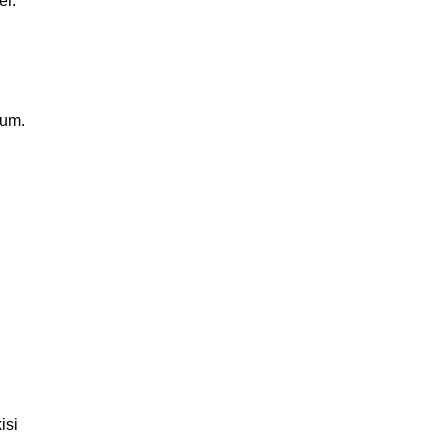
er.
rum.
isi