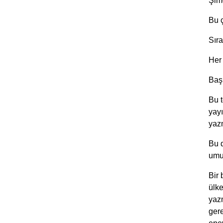
Şimd
Bu ç
Sır
Her
Baş
Bu t
yay
yazm
Bu d
umu
Bir 
ülk
yazm
gere