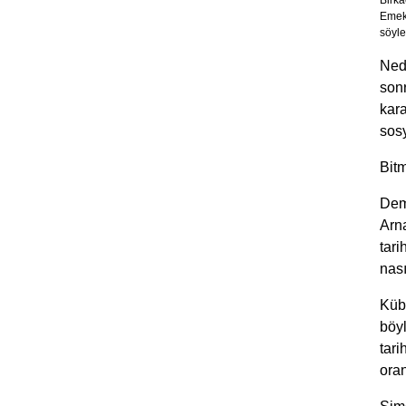
Birka
Emekl
söyle
Nedi
sonr
kara
sosy
Bit
Dem
Arna
tari
nası
Küba
böy
tari
oran