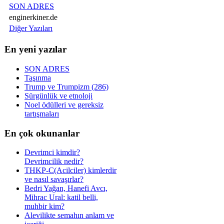
SON ADRES
enginerkiner.de
Diğer Yazıları
En yeni yazılar
SON ADRES
Taşınma
Trump ve Trumpizm (286)
Sürgünlük ve etnoloji
Noel ödülleri ve gereksiz
tartışmaları
En çok okunanlar
Devrimci kimdir?
Devrimcilik nedir?
THKP-C(Acilciler) kimlerdir
ve nasıl savaşırlar?
Bedri Yağan, Hanefi Avcı,
Mihrac Ural: katil belli,
muhbir kim?
Alevilikte semahın anlam ve