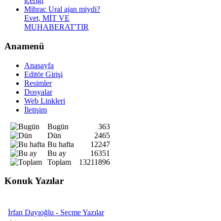
içeriği
Mihrac Ural ajan miydi?
Evet, MİT VE
MUHABERAT'TIR
Anamenü
Anasayfa
Editör Girişi
Resimler
Dosyalar
Web Linkleri
İletişim
Bugün
363
Dün
2465
Bu hafta
12247
Bu ay
16351
Toplam
13211896
Konuk Yazılar
İrfan Dayıoğlu - Seçme Yazılar