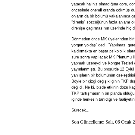
yatacak haliniz olmadığına göre, d
öncesinde önemli oranda çökmüş duru
onların da bir bölümü yakalanınca g
“direniş” sözcüğünün fazla anlamı o
direnişe çağırmasının üzerinde hiç d
Dönmeden önce MK üyelerinden birisi 
yorgun yoldaş” dedi. “Yapılması ger
kaldırmakta en başta psikolojik olara
süre sonra yapılacak MK Plenumu ile
yapmak üzereydi ve Kongre Tezleri ol
yayınlanmıştı. Bu broşürde 12 Eylül c
yanlışların bir bölümünün özeleştirisi
Böyle bir çizgi değişikliğinin TKP d
değildi. Ne ki, bizde etkinin dozu kaç
TKP tartışmasının ön planda olduğu
içinde herkesin tanıdığı ve faaliyeti
Sürecek...
Son Güncelleme: Salı, 06 Ocak 