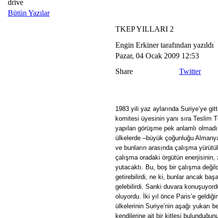
drive
Bütün Yazılar
TKEP YILLARI 2
Engin Erkiner tarafından yazıldı
Pazar, 04 Ocak 2009 12:53
Share
Twitter
1983 yili yaz aylarında Suriye’ye git
komitesi üyesinin yanı sıra Teslim 
yapılan görüşme pek anlamlı olmadı d
ülkelerde –büyük çoğunluğu Almanya
ve bunların arasında çalışma yürütülm
çalışma oradaki örgütün enerjisinin
yutacaktı. Bu, boş bir çalışma değild
getirebilirdi, ne ki, bunlar ancak ba
gelebilirdi.
Sanki duvara konuşuyordu
oluyordu. İki yıl önce Paris’e geld
ülkelerinin Suriye’nin aşağı yukarı 
kendilerine ait bir kitlesi bulunduğ