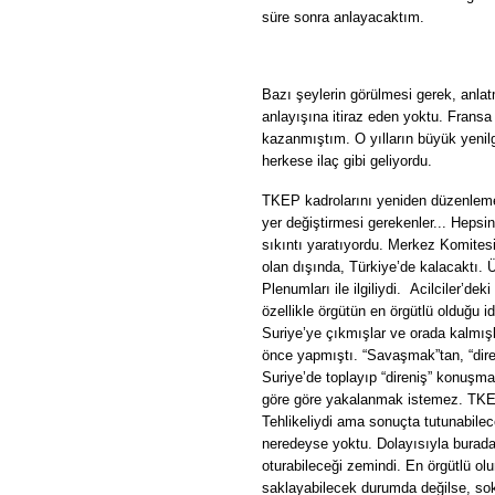
süre sonra anlayacaktım.
Bazı şeylerin görülmesi gerek, anla
anlayışına itiraz eden yoktu. Fransa
kazanmıştım. O yılların büyük yenilg
herkese ilaç gibi geliyordu.
TKEP kadrolarını yeniden düzenlemeni
yer değiştirmesi gerekenler... Hepsi
sıkıntı yaratıyordu. Merkez Komites
olan dışında, Türkiye’de kalacaktı.
Plenumları ile ilgiliydi.
Acilciler’dek
özellikle örgütün en örgütlü olduğu 
Suriye’ye çıkmışlar ve orada kalmışl
önce yapmıştı. “Savaşmak”tan, “dire
Suriye’de toplayıp “direniş” konuşm
göre göre yakalanmak istemez. TKEP’
Tehlikeliydi ama sonuçta tutunabilecek
neredeyse yoktu. Dolayısıyla burada 
oturabileceği zemindi. En örgütlü o
saklayabilecek durumda değilse, so