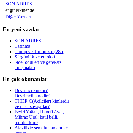
SON ADRES
enginerkiner.de
Diğer Yazıları
En yeni yazılar
SON ADRES
Taşınma
Trump ve Trumpizm (286)
Sürgünlük ve etnoloji
Noel ödülleri ve gereksiz
tartışmaları
En çok okunanlar
Devrimci kimdir?
Devrimcilik nedir?
THKP-C(Acilciler) kimlerdir
ve nasıl savaşırlar?
Bedri Yağan, Hanefi Avcı,
Mihrac Ural: katil belli,
muhbir kim?
Alevilikte semahın anlam ve